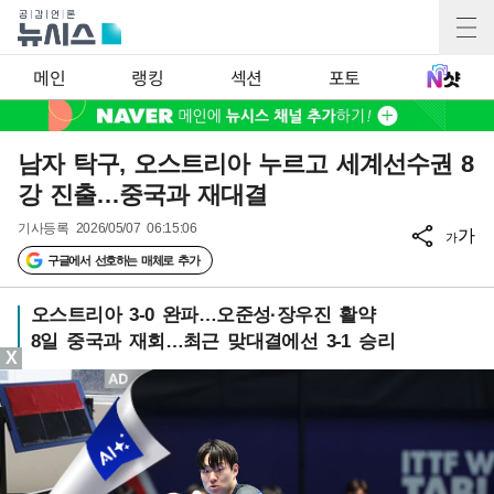
메인
랭킹
섹션
포토
남자 탁구, 오스트리아 누르고 세계선수권 8
강 진출…중국과 재대결
기사등록
2026/05/07 06:15:06
가
가
구글에서 선호하는 매체로 추가
오스트리아 3-0 완파…오준성·장우진 활약
8일 중국과 재회…최근 맞대결에선 3-1 승리
X