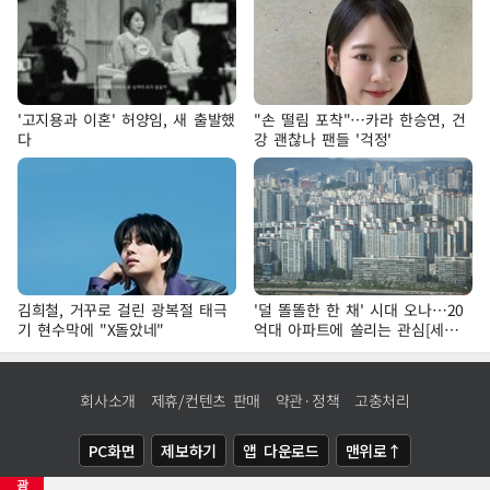
'고지용과 이혼' 허양임, 새 출발했
"손 떨림 포착"…카라 한승연, 건
다
강 괜찮나 팬들 '걱정'
김희철, 거꾸로 걸린 광복절 태극
'덜 똘똘한 한 채' 시대 오나…20
기 현수막에 "X돌았네"
억대 아파트에 쏠리는 관심[세제
개편, 그 이후②]
회사소개
제휴/컨텐츠 판매
약관·정책
고충처리
PC화면
제보하기
앱 다운로드
맨위로↑
광