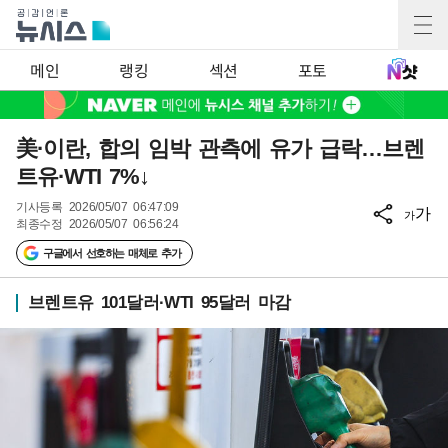
메인
랭킹
섹션
포토
美·이란, 합의 임박 관측에 유가 급락…브렌
트유·WTI 7%↓
기사등록
2026/05/07 06:47:09
가
가
최종수정
2026/05/07 06:56:24
구글에서 선호하는 매체로 추가
브렌트유 101달러·WTI 95달러 마감