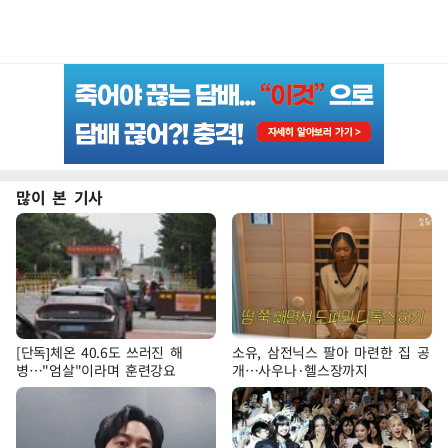
많이 본 기사
[단독]체온 40.6도 쓰러진 해
소유, 삼전닉스 팔아 마련한 집 공
병…"엄살"이라며 훈련강요
개…사우나·헬스장까지