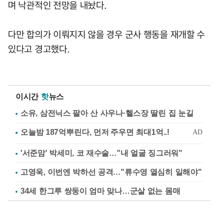
며 낙관적인 전망을 내놨다.
다만 합의가 이뤄지지 않을 경우 군사 행동을 재개할 수
있다고 경고했다.
이시간
핫
뉴스
소유, 삼전닉스 팔아 산 사우나·헬스장 딸린 집 눈길
'서준맘' 박세미, 코 재수술…"내 얼굴 징그러워"
고영욱, 이번엔 박하선 공격…"류수영 열심히 일해야"
34세 한그루 쌍둥이 엄마 맞나…군살 없는 몸매