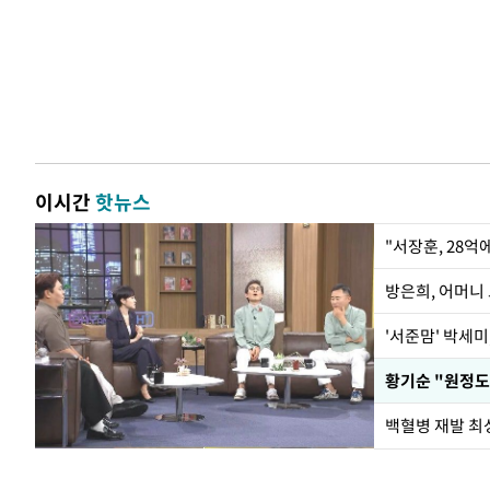
이시간
핫뉴스
"서장훈, 28억
방은희, 어머니 
'서준맘' 박세미
황기순 "원정도
백혈병 재발 최