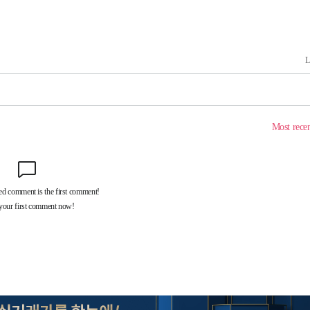
기소
수…이병태
(종합)
.3만개 하
4.1%로
고 과감히
 아웃바운
향
난지역 선포
지 못 갈
]
선제 대응"