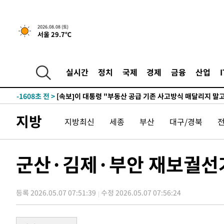
5시간 전 >
[속보]규제합리화위원회 부위원장에 김태유 서울대 공대 교
2026.08.08 (토)
서울 29.7℃
후임
-9158초 전 >
이강인, 폭염 속 AT마드리드 첫 훈련…80명 식사 대접까지
-6297초 전 >
미 사업체 일자리, 7월에 2.3만개 순감하고 그 전 2개월 10
향수정 (2보)
-5745초 전 >
[속보] 미 사업체, 일자리 7월에 2.3만 개 줄어…실업률은 
실시간
정치
국제
경제
금융
산업
↓
-1608초 전 >
[속보]이 대통령 "부동산 공급 기존 사고방식 매달리지 말
실천"
-693초 전 >
이란, "오만과 '중앙 단일 루트' 합의…북쪽 인바운드·남쪽
드는 임시"
2시간 전 >
"낮 기온 소폭 하락"…수도권 폭염중대경보, 폭염경보로 하
지방
지방최신
세종
부산
대구/경북
2시간 전 >
[속보]이 대통령, '호우피해' 안동·의성 관할 4개 면 특별재
2시간 전 >
[단독]중수청 지원 검사들, 정원 초과 시 낮은 계급 임용…희망
수도
2시간 전 >
낮 최고 37도 찜통더위…곳곳 소나기·강원 많은 비[내일날씨
군산·김제·부안 재보궐선거
3시간 전 >
SK하이닉스, 용인·청주 팹에 54조 투자…"AI 메모리 수요 
4시간 전 >
여자배구 이재영·이다영 자매, 아제르바이잔 투란VC 입단
등록 2026.05.07 07:51:39
수정 2026.05.07 07:56:24
4시간 전 >
외국인 심판 성 접대 7경기 들여다보니…한국 축구 '5승 2무'
4시간 전 >
[속보]코스닥, 2.86포인트(0.36%) 내린 798.81마감
4시간 전 >
[속보]코스피, 6200선 약보합…0.60% 내린 6258.77에 마