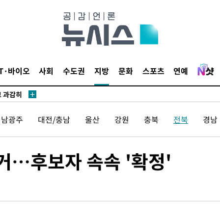
수…이병태
(종합)
.3만개 하
4.1%로
IT·바이오
사회
수도권
지방
문화
스포츠
연예
고 과감히
 아웃바운
향
전남광주
대전/충남
울산
강원
충북
전북
경남
난지역 선포
지 못 갈
]
…후보자 속속 '확정'
선제 대응"
쳐