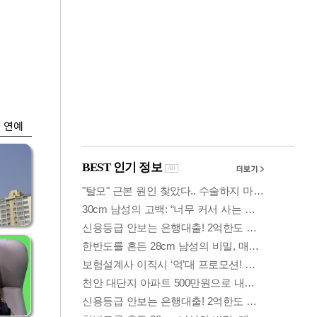
금융
…
두나무, 경찰청 '압수
 중
가상자산' 관리한다
연예