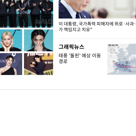
개구리밥
이 대통령, 국가폭력 피해자에 위로·사과
가 책임지고 치유"
그래픽뉴스
태풍 '돌핀' 예상 이동
경로