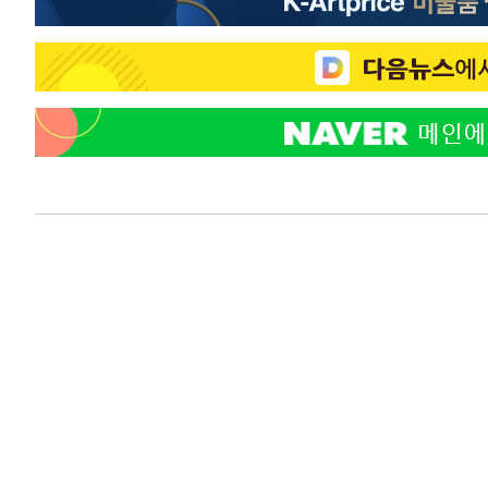
4시간 전 >
여자배구 이재영·이다영 자매, 아제르바이잔 투란VC 입단
4시간 전 >
외국인 심판 성 접대 7경기 들여다보니…한국 축구 '5승 2무'
4시간 전 >
[속보]코스닥, 2.86포인트(0.36%) 내린 798.81마감
4시간 전 >
[속보]코스피, 6200선 약보합…0.60% 내린 6258.77에 마
4시간 전 >
[속보]원·달러 환율, 7.7원 내린 1416.1원 마감
4시간 전 >
[속보] 노원서 40.1도 관측…서울, 2018년 이후 첫 40도
5시간 전 >
[속보]종합특검, '계엄 수용공간 확보' 신용해 前교정본부장 
5시간 전 >
외신들도 주목한 韓축구 파문…"국민적 공분에 수사 재개"
5시간 전 >
11시간 압수수색에 성접대 파문까지…'쑥대밭' 된 축구협회
5시간 전 >
[속보]규제합리화위원회 부위원장에 김태유 서울대 공대 교
후임