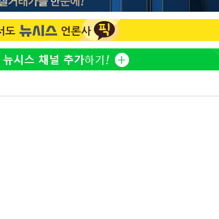
홍서범♥조갑경, 아들 불륜
1
과 후 근황…밝은 미소
[단독]인천 부평구 아파트서
2
모 살해
쳐
[속보]이 대통령, '호우피
3
4개 면 특별재난지역 선포
'서준맘' 박세미, 연하 남
4
기소
생각도"
[속보]이 대통령 "부동산
5
매달리지 말고 과감히 실천
수…이병태
태풍 '돌핀' 日 남서부 지
6
명 대피령
트럼프 회사에 200만불 
7
주당 '뇌물 의혹' 조사