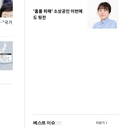
'홈플 피해' 소상공인 이번에
도 뒷전
…"국가
홈플러스, 67개 점포 가오픈… 13일 정식 개장
오세훈 서울시장,
환경 점검