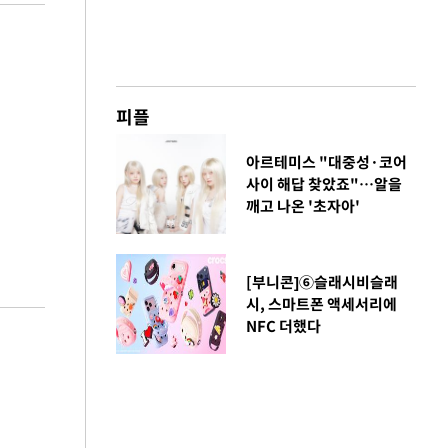
피플
아르테미스 "대중성·코어
사이 해답 찾았죠"…알을
깨고 나온 '초자아'
[부니콘]⑥슬래시비슬래
시, 스마트폰 액세서리에
NFC 더했다