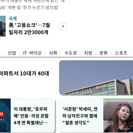
정부가 내놓은 세제 개편안에 담긴 '개
)' 개편 및 '주가 누르기 방지법
것을 지시했다. 이 대통령은 이날 참모
국제
경제
서 ISA 개편 방안 및 주가 누르기 방
美 '고용쇼크'…7월
수도권 고용 급랭
들의 반발 등에 대한 내용을 보고 받
일자리 2만3000개
전국 취업자 10명
대통령은 ISA 개편안과
감소
1명뿐
융
산업
IT·바이오
사회
수도권
지방
문화
스포츠
아파트서 10대가 40대
이 대통령, '호우피
'서준맘' 박세미, 연
해' 안동·의성 관할
하 남자친구와 열애
4개 면 특별재난지역
"결혼 생각도"
선포