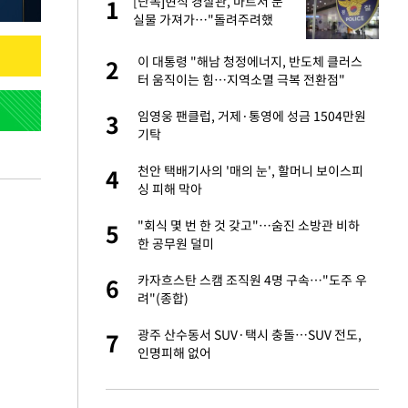
 사
[단독]현직 경찰관, 마트서 분
1
1
실물 가져가…"돌려주려했
다"
 10대가 40대 친
이 대통령 "해남 청정에너지, 반도체 클러스
2
2
터 움직이는 힘…지역소멸 극복 전환점"
해' 안동·의성 관할
임영웅 팬클럽, 거제·통영에 성금 1504만원
3
3
기탁
자친구와 열애 "결혼
천안 택배기사의 '매의 눈', 할머니 보이스피
4
4
싱 피해 막아
 공급 기존 사고방식
"회식 몇 번 한 것 갖고"…숨진 소방관 비하
5
5
"
한 공무원 덜미
역 강타…주민 26만
카자흐스탄 스캠 조직원 4명 구속…"도주 우
6
6
려"(종합)
준 한국 기업…美 민
광주 산수동서 SUV·택시 충돌…SUV 전도,
7
7
인명피해 없어