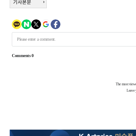
기사본문
4시간 전 >
[속보]원·달러 환율, 7.7원 내린 1416.1원 마감
4시간 전 >
[속보] 노원서 40.1도 관측…서울, 2018년 이후 첫 40도
5시간 전 >
[속보]종합특검, '계엄 수용공간 확보' 신용해 前교정본부장 
5시간 전 >
외신들도 주목한 韓축구 파문…"국민적 공분에 수사 재개"
5시간 전 >
11시간 압수수색에 성접대 파문까지…'쑥대밭' 된 축구협회
5시간 전 >
[속보]규제합리화위원회 부위원장에 김태유 서울대 공대 교
후임
-9158초 전 >
이강인, 폭염 속 AT마드리드 첫 훈련…80명 식사 대접까지
-6297초 전 >
미 사업체 일자리, 7월에 2.3만개 순감하고 그 전 2개월 10
향수정 (2보)
-5745초 전 >
[속보] 미 사업체, 일자리 7월에 2.3만 개 줄어…실업률은 
↓
-1608초 전 >
[속보]이 대통령 "부동산 공급 기존 사고방식 매달리지 말
실천"
-693초 전 >
이란, "오만과 '중앙 단일 루트' 합의…북쪽 인바운드·남쪽
드는 임시"
2시간 전 >
"낮 기온 소폭 하락"…수도권 폭염중대경보, 폭염경보로 하
2시간 전 >
[속보]이 대통령, '호우피해' 안동·의성 관할 4개 면 특별재
2시간 전 >
[단독]중수청 지원 검사들, 정원 초과 시 낮은 계급 임용…희망
수도
2시간 전 >
낮 최고 37도 찜통더위…곳곳 소나기·강원 많은 비[내일날씨
3시간 전 >
SK하이닉스, 용인·청주 팹에 54조 투자…"AI 메모리 수요 