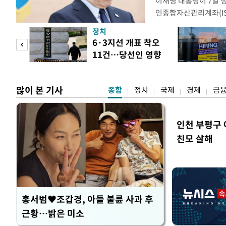
이재명 대통령이 7일 
인종합자산관리계좌(ISA
안'을 전면 재검토 할 
정치
들과의 상황 점검 회의에
 두
6·3지선 개표 착오
지법안을 둘러싼 투자자
11건…당선인 영향
았다. 이 자리에서 이 
 정도
없어
많이 본 기사
종합
정치
국제
경제
금
인천 부평구 
친모 살해
홍서범♥조갑경, 아들 불륜 사과 후
근황…밝은 미소