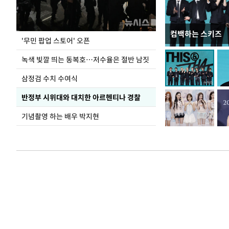
컴백하는 스키즈
지석천 뒤덮은 
'무민 팝업 스토어' 오픈
녹색 빛깔 띄는 동복호…저수율은 절반 남짓
삼정검 수치 수여식
반정부 시위대와 대치한 아르헨티나 경찰
기념촬영 하는 배우 박지현