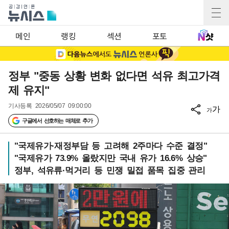
메인
랭킹
섹션
포토
정부 "중동 상황 변화 없다면 석유 최고가격
제 유지"
기사등록
2026/05/07 09:00:00
가
가
구글에서 선호하는 매체로 추가
"국제유가·재정부담 등 고려해 2주마다 수준 결정"
"국제유가 73.9% 올랐지만 국내 유가 16.6% 상승"
정부, 석유류·먹거리 등 민쟁 밀접 품목 집중 관리