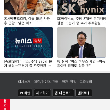
홍서범♥조갑경, 아들 불륜 사과
SK하이닉스, 주당 375원 분기배당
후 근황…밝은 미소
결정…3분기 중 추가 주주환원 발
표
[속보]SK하이닉스, 주당 375원 분
與 황희 "버스 하우스 제안…이동
기 배당…"3분기 중 주주환원 방
용이한 장점도 있을 것"
안 확정"
회사소개
제휴/컨텐츠 판매
약관·정책
고충처리
PC화면
제보하기
앱 다운로드
맨위로↑
광
COPYRIGHTⓒ
NEWSIS
ALL RIGHTS RESERVED.
고
삭
제