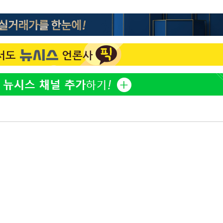
방은희, 母 고독사에 오열 
1
틀 만에 발견"
김지수, '여행사 대표' 변
2
니…"
축구협회, 15년 전 심판 
3
재는 내부 지침 준수"
"바지 벗고 앞뒤로 돌아야
4
서아, 기쁨조 검사 수치심
"신약 찾자"…정부 과제로
5
바이오
[속보] 뉴욕증시, 혼조 
6
0.3%↓, 다우 0.14%↑
한화큐셀·OCI, 美 수입
7
격제 도입에…"공정 경쟁
영"