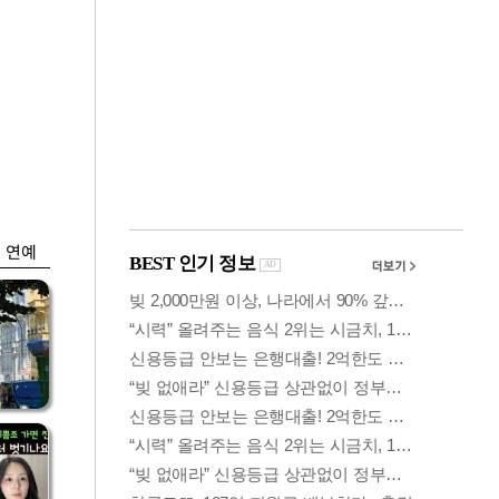
금융
입찰
코스피 6400선 회
효성
복…외인 '반도체주'
매수세
연예