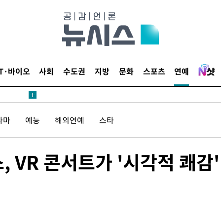
 CDC
 압수수색
위 등 9곳
IT·바이오
사회
수도권
지방
문화
스포츠
연예
출발
라마
예능
해외연예
스타
개장
3명은 중
 VR 콘서트가 '시각적 쾌감'
에서 두차
20일 후
 CDC