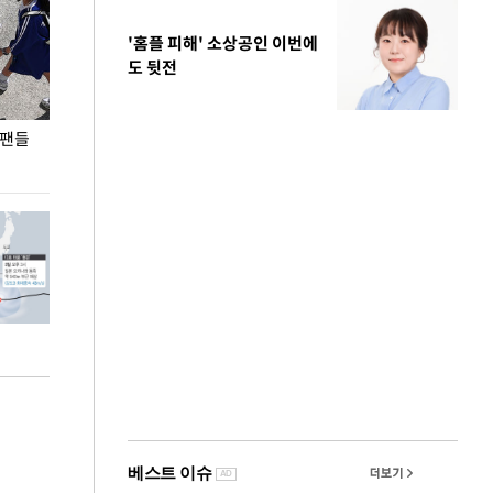
'홈플 피해' 소상공인 이번에
도 뒷전
 팬들
이 대통령, '청년 대책 속도 높여야…폭염 문제도
입추 코앞인데 전
총력 대응'