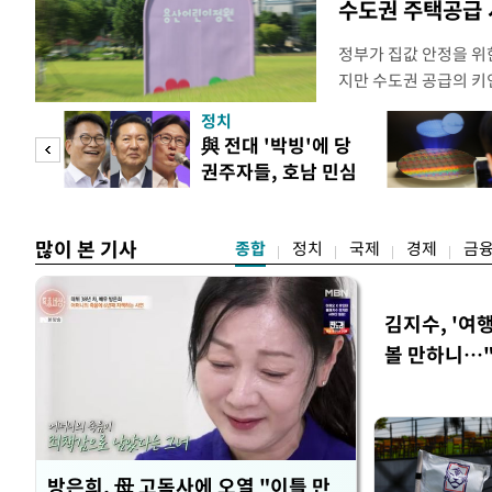
수도권 주택공급
정부가 집값 안정을 위
지만 수도권 공급의 키
있다. 주택 공급 실행
정치
과 협력을 강화해야 한
"사적
與 전대 '박빙'에 당
면, 오세훈 서울시장은 
권주자들, 호남 민심
동산 대토론회에서 용산
 차
공략
"용
많이 본 기사
종합
정치
국제
경제
금
김지수, '여행
볼 만하니…
방은희, 母 고독사에 오열 "이틀 만