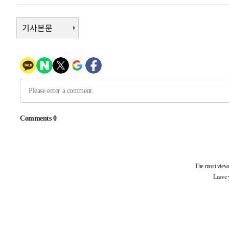
-30286초 전 >
[속보]경찰·노동부, HL만도 평택사업장 끼임 사망 관련
-30167초 전 >
기사본문
[속보]합수본, '투표율 허위 입력' 중앙·서울·경기도 선관
압수수색
-29922초 전 >
[속보]원·달러 환율, 오전 9시 1423.8원
-29718초 전 >
[속보]삼성전자·SK하이닉스 동반 강보합…1%대 상승 
-29704초 전 >
[속보]코스닥, 5.95포인트(0.74%) 상승한 807.62개장
-29672초 전 >
[속보]코스피, 6300선 재탈환…1.09% 오른 6365.07 
-26837초 전 >
시리아 다마스쿠스 교외에서 미니버스 폭발.. 14명 부상, 
태
-26135초 전 >
입추에도 극한더위…서울 낮 39도 '폭염중대경보'
-21099초 전 >
이란, 호르무즈서 "적국 목표물들"과 대치로 남부 케슘섬
례 큰 폭발음
-19814초 전 >
[속보]美, 폴리실리콘 수입 규제…파생제품 15% 관세, 1
발효
-17965초 전 >
[속보]트럼프, 美 원정출산 금지 행정명령 서명
-15665초 전 >
[속보] 뉴욕증시, 일제 하락 마감…나스닥 0.06%↓