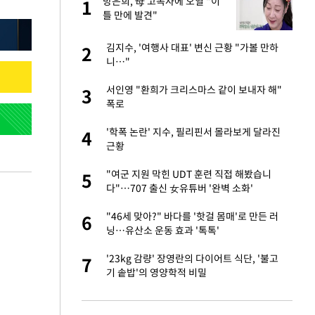
"이
방은희, 母 고독사에 오열 "이
1
1
틀 만에 발견"
신 근황 "가볼 만하
김지수, '여행사 대표' 변신 근황 "가볼 만하
2
2
니…"
성 접대 파문에 "현
서인영 "환희가 크리스마스 같이 보내자 해"
3
3
폭로
 했다"…탈북민 김
'학폭 논란' 지수, 필리핀서 몰라보게 달라진
4
4
 회상
근황
 속도내는 K-제약
"여군 지원 막힌 UDT 훈련 직접 해봤습니
5
5
다"…707 출신 女유튜버 '완벽 소화'
출발…나스닥
"46세 맞아?" 바다를 '핫걸 몸매'로 만든 러
6
6
닝…유산소 운동 효과 '톡톡'
 폴리실리콘 최저가
'23kg 감량' 장영란의 다이어트 식단, '불고
7
7
·수익성 개선 환
기 솥밥'의 영양학적 비밀