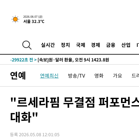
-15665초 전 >
[속보] 뉴욕증시, 일제 하락 마감…나스닥 0.06%↓
2026.08.07 (금)
서울 32.3℃
-31773초 전 >
"미 전국적 살모네라 식중독 원인은 멕시코산 할라피뇨"--
-30286초 전 >
[속보]경찰·노동부, HL만도 평택사업장 끼임 사망 관련
-30167초 전 >
[속보]합수본, '투표율 허위 입력' 중앙·서울·경기도 선관
실시간
정치
국제
경제
금융
산업
압수수색
-29922초 전 >
[속보]원·달러 환율, 오전 9시 1423.8원
-29718초 전 >
[속보]삼성전자·SK하이닉스 동반 강보합…1%대 상승 
-29704초 전 >
[속보]코스닥, 5.95포인트(0.74%) 상승한 807.62개장
연예
연예최신
방송/TV
영화
가요
드
-29672초 전 >
[속보]코스피, 6300선 재탈환…1.09% 오른 6365.07 
-26837초 전 >
시리아 다마스쿠스 교외에서 미니버스 폭발.. 14명 부상, 
태
-26135초 전 >
입추에도 극한더위…서울 낮 39도 '폭염중대경보'
"르세라핌 무결점 퍼포먼스,
-21099초 전 >
이란, 호르무즈서 "적국 목표물들"과 대치로 남부 케슘섬
례 큰 폭발음
대화"
-19814초 전 >
[속보]美, 폴리실리콘 수입 규제…파생제품 15% 관세, 1
발효
-17965초 전 >
[속보]트럼프, 美 원정출산 금지 행정명령 서명
-15665초 전 >
[속보] 뉴욕증시, 일제 하락 마감…나스닥 0.06%↓
등록 2026.05.08 12:01:05
-31773초 전 >
"미 전국적 살모네라 식중독 원인은 멕시코산 할라피뇨"--