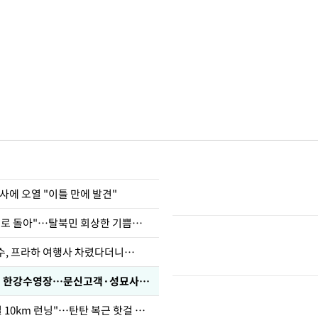
사에 오열 "이틀 만에 발견"
"바지 벗고 앞뒤로 돌아"…탈북민 회상한 기쁨조 검사
수, 프라하 여행사 차렸다더니…
'가성비 워터밤' 한강수영장…문신고객·성묘사음원 민원
46세 바다 "매일 10km 런닝"…탄탄 복근 핫걸 몸매로