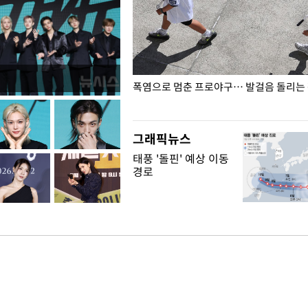
전남광주… 열화상 카메라에 담긴
폭염으로 멈춘 프로야구… 발걸음 돌리는
그래픽뉴스
태풍 '돌핀' 예상 이동
경로