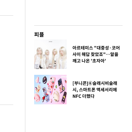
피플
아르테미스 "대중성·코어
사이 해답 찾았죠"…알을
깨고 나온 '초자아'
[부니콘]⑥슬래시비슬래
시, 스마트폰 액세서리에
NFC 더했다