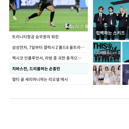
컴백하는 스키즈
입추 하루 앞둔 
트리니티항공 승무원의 워킹
폭염
삼성전자, 7일부터 갤럭시 Z 폴드8 울트라·폴드8·플립8 출시
멕시코 인플루언서, 라방 중 괴한 총격으로 사망
치바스전, 드리블하는 손흥민
멀티 골 세리머니하는 리오넬 메시