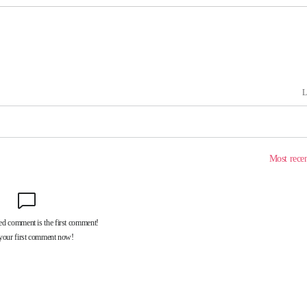
 압수수색
위 등 9곳
출발
개장
3명은 중
에서 두차
20일 후