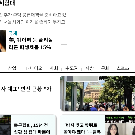
 시험대
한 추가 주택 공급대책을 준비하고 있
인 서울시와의 이견을 좁히지 못하고
력을 높이기 위해선 지방정부와의 소통
국제
경제
다는 지적이 나온다. 7일 업계에 따르
美, 웨이퍼 등 폴리실
[단독]국가계약 
전날(6일) 서울시 주관으로 열린 부
리콘 파생제품 15%
제한 손본다…실
공원 부지 내 주택 공급설에 대해
관세
검토
융
산업
IT·바이오
사회
수도권
지방
문화
스포츠
사 대표' 변신 근황 "가
"
축구협회, 15년 전
"바지 벗고 앞뒤로
심판 성 접대 파문에
돌아야 했다"…탈북