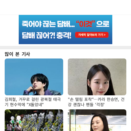
많이 본 기사
김희철, 거꾸로 걸린 광복절 태극
"손 떨림 포착"…카라 한승연, 건
기 현수막에 "X돌았네"
강 괜찮나 팬들 '걱정'