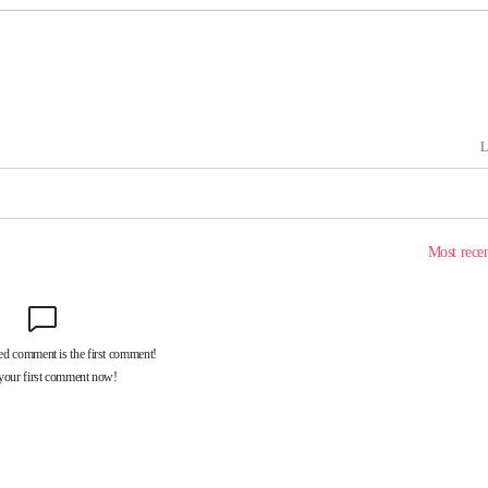
속[다음주
다"
려 죄송"
·서미화·
1위… 정
鄭
위해 뛸
승리
일날씨]
원해 아틀