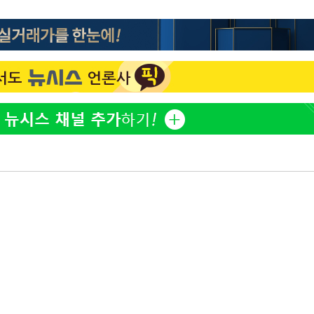
김희철, 거꾸로 걸린 광복
1
태극기 현수막에 "X돌았네
"손 떨림 포착"…카라 한
2
팬들 '걱정'
차가원 "○○○ 까면 주변
3
미반환 속 녹취 폭로 파장
속[다음주
용산어린이정원 앞 즐비한 
4
다"
시스Pic]
려 죄송"
외신 주목한 '축구협회 성접
5
한일월드컵까지 소환
[속보]이강인 "감독님이 
6
많은 트로피 원해 아틀레티
[속보]김민석, 與 전대 
7
45.42%로 1위… 정청래 