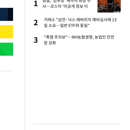
절
경찰, '김부장' 제작사 회장 수
1
1
"
사…코스닥 '미공개 정보 이
용' 의혹
승연, 건강 괜찮나
거래소 "삼전·닉스 레버리지 예비심사에 13
2
2
일 소요…일반 ETF와 동일"
 다 죽어"…전세금
"폭염 주의보"…NH농협생명, 농업인 안전
3
3
망 강화
근조화환, 왜?[뉴
4
대 의혹'…2002
5
원하는 마음 느꼈고,
6
코 이적"
당원투표 누적 득표율
7
44.56%