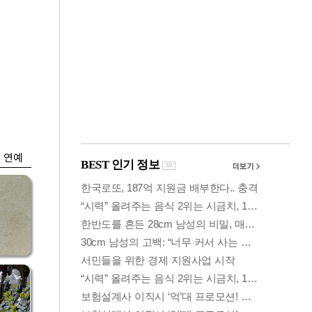
금융
시
다시 뛰는 코스닥…
'들
ETF 수익률 상위권
찍어
연예