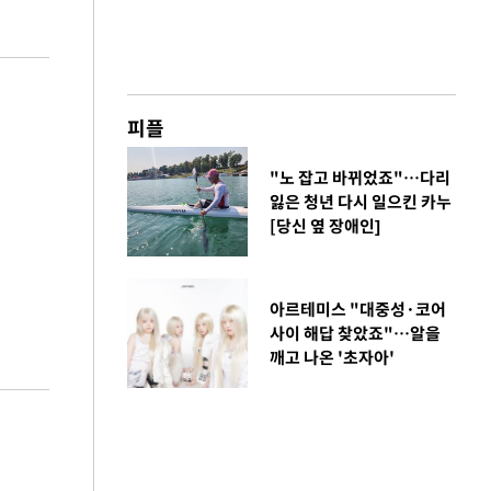
피플
"노 잡고 바뀌었죠"…다리
잃은 청년 다시 일으킨 카누
[당신 옆 장애인]
아르테미스 "대중성·코어
사이 해답 찾았죠"…알을
깨고 나온 '초자아'