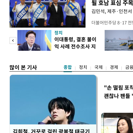
될 호남 표심 주
김민석, 제주·인천서 
더불어민주당 8·17 
보가 8일 제주·인천 지
정치
다. 앞서 정청래 후보
희망
이대통령, 결혼 불이
·울산·경남 경선에서 1
각"
익 사례 전수조사 지
제주·인천 경선에서 이기
시
만 두 후보 간 누적 득표
많이 본 기사
종합
정치
국제
경제
금
"손 떨림 포
괜찮나 팬들 
김희철, 거꾸로 걸린 광복절 태극기