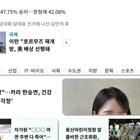
목
47.75% 승리…정청래 42.08%
전당대회 당대표 선거에 나선 김민석 후
역 순회경선에서 '누적 1위'를 탈환했
국제
경제
 우세 지역으로 점쳐졌던 충청권과 부산
이란 "호르무즈 재개
세계식량가격 다
승 1패를 주고 받은 김 후보는 이날
방, 美 배상 선행돼
상승…곡물·설탕 
며 '2승 1패'로 앞서가게 됐다. 다
야"
썩'
율 차이가 '0.86%p'에 불과
융
산업
IT·바이오
사회
수도권
지방
문화
스포츠
착"…카라 한승연, 건강
'걱정'
차가원 "○○○ 까
용산어린이정원 앞
면 주변 다 죽어"…
즐비한 근조화환,