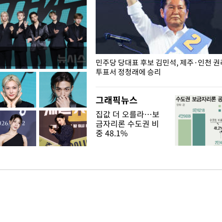
슨 일이? [뉴시스국회토pic]
민주당 당대표 후보 김민석, 제주·인천 
투표서 정청래에 승리
그래픽뉴스
집값 더 오를라…보
금자리론 수도권 비
중 48.1%