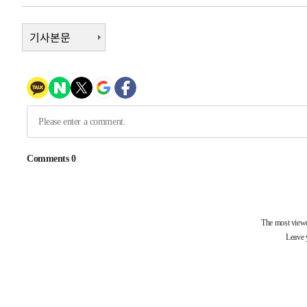
3시간 전 >
여수 오동도 해상서 모터보트 전복…1명 사망·1명 실종
기사본문
4시간 전 >
극한폭염 한풀 꺾이지만…'낮 최고 35도' 무더위, 열대야 계
날씨]
5시간 전 >
축구협회 "압수수색·성접대 논란 사과…쇄신의 기회로 삼겠
6시간 전 >
[속보]'압수수색·성접대 논란' 축구협회 "실망과 걱정 안겨드
9시간 전 >
'최고 37도' 폭염 지속…강원동해안 최대 150㎜ 비
11시간 전 >
[속보]뉴욕증시 상승 마감…S&P 0.6% 나스닥 1.3%↑
-20281초 전 >
이란 "호르무즈 재개방 합의 근접…美 배상 선행돼야"
-11328초 전 >
[속보]與최고위원 제주·인천 순회경선…박선원·최민희
한민수·김용 순
-11281초 전 >
[속보]김민석, 與 전대 당원투표 누적 득표율 45.42%로 
청래 44.56%
-10563초 전 >
[속보]與 대표 경선 제주·인천 당원투표…金 47.75%·
42.08%·宋 10.17%
-10097초 전 >
이강인 "아틀레티코 이적 기뻐…등번호 7번 의미보단 팀 
것"
-10032초 전 >
[속보]與 당대표 경선, 제주·인천 권리당원 투표 김민석 
-3806초 전 >
낮 최고 35도 '무더위'…동해안 시간당 30㎜ '강한 비'[내
-3076초 전 >
[속보]이강인 "감독님이 원하는 마음 느꼈고, 많은 트로피 
레티코 이적"
-2858초 전 >
수도권 40도 육박 '펄펄'…동해안 일부 지역엔 호의주의보
-1827초 전 >
온열질환 사망자 3명 늘어…누적 환자 3000명 돌파