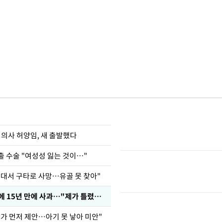
 의사 허양임, 새 출발했다
출 수술 "여성성 잃는 것이…"
군대서 구타로 사망…유골 못 찾아"
표창원, 남규리에 15년 만에 사과…"제가 틀렸습니다"
내가 먼저 제안…아기 못 낳아 미안"