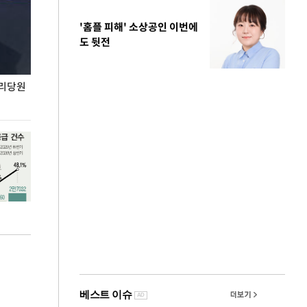
'홈플 피해' 소상공인 이번에
도 뒷전
권리당원
무더위 잊는 도심형 여름 축제 '2026 서울 바캉스
용산어린이정원 앞
페스티벌'