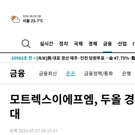
11시간 전 >
[속보]뉴욕증시 상승 마감…S&P 0.6% 나스닥 1.3%↑
2026.08.09 (일)
서울 25.7℃
-20281초 전 >
이란 "호르무즈 재개방 합의 근접…美 배상 선행돼야"
-11328초 전 >
[속보]與최고위원 제주·인천 순회경선…박선원·최민희
한민수·김용 순
-11281초 전 >
[속보]김민석, 與 전대 당원투표 누적 득표율 45.42%로 
실시간
정치
국제
경제
금융
산업
청래 44.56%
-10563초 전 >
[속보]與 대표 경선 제주·인천 당원투표…金 47.75%·
42.08%·宋 10.17%
-10097초 전 >
이강인 "아틀레티코 이적 기뻐…등번호 7번 의미보단 팀 
것"
-10032초 전 >
[속보]與 당대표 경선, 제주·인천 권리당원 투표 김민석 
금융
금융최신
증권
금융정책/통화
은행
-3806초 전 >
낮 최고 35도 '무더위'…동해안 시간당 30㎜ '강한 비'[내
-3076초 전 >
[속보]이강인 "감독님이 원하는 마음 느꼈고, 많은 트로피 
레티코 이적"
-2858초 전 >
수도권 40도 육박 '펄펄'…동해안 일부 지역엔 호의주의보
모트렉스이에프엠, 두올 경
-1827초 전 >
온열질환 사망자 3명 늘어…누적 환자 3000명 돌파
대
1시간 전 >
강릉에 시간당 81.4㎜ 물폭탄…도로 잠기고 담벼락 붕괴
2시간 전 >
백운산서 80년근 천종산삼 9뿌리 발견…감정가 1.3억원
2시간 전 >
선재도서 해루질 나섰다 실종 60대, 닷새 만에 숨진 채 발견
등록 2026.05.07 08:15:47
3시간 전 >
남자 농구, 나고야 아시안게임서 '홈팀' 일본과 한일전