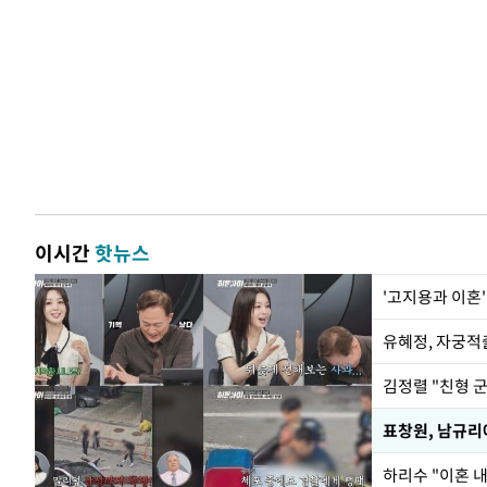
이시간
핫뉴스
'고지용과 이혼'
유혜정, 자궁적
김정렬 "친형 
하리수 "이혼 