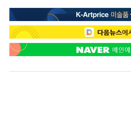
1시간 전 >
강릉에 시간당 81.4㎜ 물폭탄…도로 잠기고 담벼락 붕괴
2시간 전 >
백운산서 80년근 천종산삼 9뿌리 발견…감정가 1.3억원
2시간 전 >
선재도서 해루질 나섰다 실종 60대, 닷새 만에 숨진 채 발견
3시간 전 >
남자 농구, 나고야 아시안게임서 '홈팀' 일본과 한일전
3시간 전 >
여수 오동도 해상서 모터보트 전복…1명 사망·1명 실종
4시간 전 >
극한폭염 한풀 꺾이지만…'낮 최고 35도' 무더위, 열대야 계
날씨]
5시간 전 >
축구협회 "압수수색·성접대 논란 사과…쇄신의 기회로 삼겠
6시간 전 >
[속보]'압수수색·성접대 논란' 축구협회 "실망과 걱정 안겨드
9시간 전 >
'최고 37도' 폭염 지속…강원동해안 최대 150㎜ 비
11시간 전 >
[속보]뉴욕증시 상승 마감…S&P 0.6% 나스닥 1.3%↑