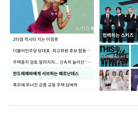
컴백하는 스키즈
이번주 국회에는 무
2타점 적시타 치는 이정후
더불어민주당 당대표·최고위원 후보 합동연설회
주택용지 검토 알려지자... 신속히 늘어선 '근조화환'
안드레예바에게 서브하는 페르난데스
폭우에 무너진 강릉 교동 주택 담벼락