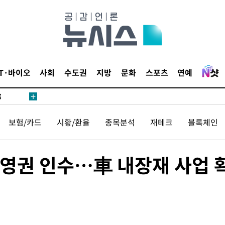
·서미화·
1위… 정
IT·바이오
사회
수도권
지방
문화
스포츠
연예
鄭
위해 뛸
승리
보험/카드
시황/환율
종목분석
재테크
블록체인
일날씨]
원해 아틀
영권 인수…車 내장재 사업 