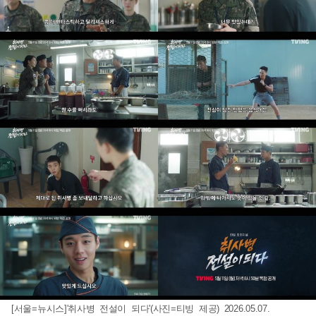
[서울=뉴시스]'취사병 전설이 되다'(사진=티빙 제공) 2026.05.07.