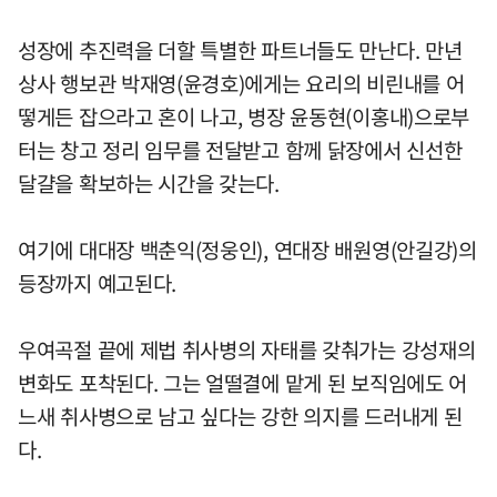
성장에 추진력을 더할 특별한 파트너들도 만난다. 만년
상사 행보관 박재영(윤경호)에게는 요리의 비린내를 어
떻게든 잡으라고 혼이 나고, 병장 윤동현(이홍내)으로부
터는 창고 정리 임무를 전달받고 함께 닭장에서 신선한
달걀을 확보하는 시간을 갖는다.
여기에 대대장 백춘익(정웅인), 연대장 배원영(안길강)의
등장까지 예고된다.
우여곡절 끝에 제법 취사병의 자태를 갖춰가는 강성재의
변화도 포착된다. 그는 얼떨결에 맡게 된 보직임에도 어
느새 취사병으로 남고 싶다는 강한 의지를 드러내게 된
다.