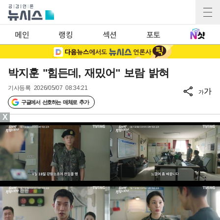
메인
랭킹
섹션
포토
박지훈 "힘든데, 재밌어" 보람 밝혀
기사등록
2026/05/07 08:34:21
가
가
구글에서 선호하는 매체로 추가
X