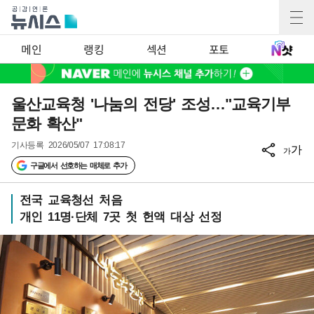
메인
랭킹
섹션
포토
울산교육청 '나눔의 전당' 조성…"교육기부
문화 확산"
기사등록
2026/05/07 17:08:17
가
가
구글에서 선호하는 매체로 추가
전국 교육청선 처음
개인 11명·단체 7곳 첫 헌액 대상 선정