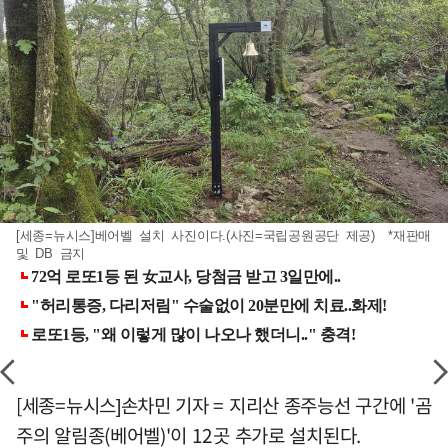
[세종=뉴시스]베어벨 설치 사진이다.(사진=국립공원공단 제공) *재판매
및 DB 금지
[세종=뉴시스]손차민 기자 = 지리산 종주능선 구간에 '곰
주의 알림종(베어벨)'이 12곳 추가로 설치된다.