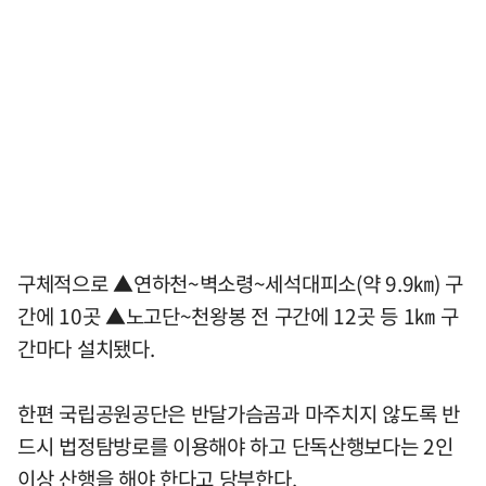
구체적으로 ▲연하천~벽소령~세석대피소(약 9.9㎞) 구
간에 10곳 ▲노고단~천왕봉 전 구간에 12곳 등 1㎞ 구
간마다 설치됐다.
한편 국립공원공단은 반달가슴곰과 마주치지 않도록 반
드시 법정탐방로를 이용해야 하고 단독산행보다는 2인
이상 산행을 해야 한다고 당부한다.