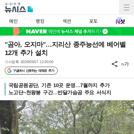
메인
랭킹
섹션
포토
"곰아, 오지마"…지리산 종주능선에 베어벨
12개 추가 설치
기사등록
2026/05/07 12:00:00
가
가
구글에서 선호하는 매체로 추가
국립공원공단, 기존 10곳 운영…7월까지 추가
노고단~천왕봉 구간…반달가슴곰 주요 서식지