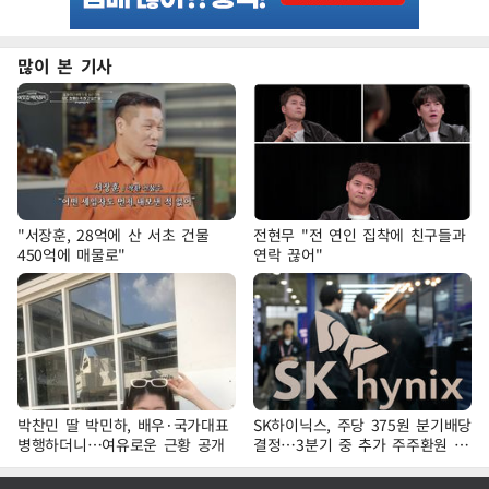
많이 본 기사
"서장훈, 28억에 산 서초 건물
전현무 "전 연인 집착에 친구들과
450억에 매물로"
연락 끊어"
박찬민 딸 박민하, 배우·국가대표
SK하이닉스, 주당 375원 분기배당
병행하더니…여유로운 근황 공개
결정…3분기 중 추가 주주환원 발
표