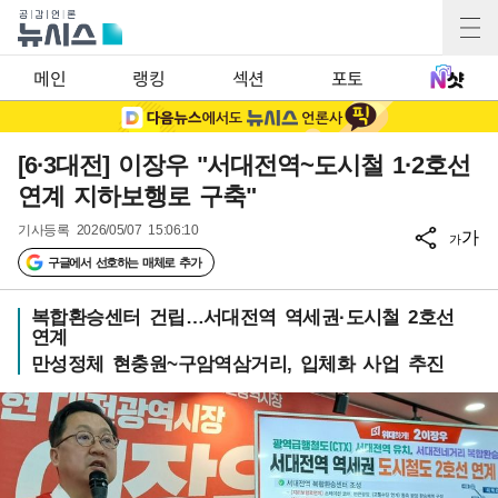
메인
랭킹
섹션
포토
[6·3대전] 이장우 "서대전역~도시철 1·2호선
연계 지하보행로 구축"
기사등록
2026/05/07 15:06:10
가
가
구글에서 선호하는 매체로 추가
복합환승센터 건립…서대전역 역세권·도시철 2호선
연계
만성정체 현충원~구암역삼거리, 입체화 사업 추진