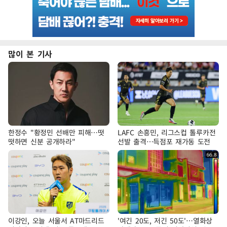
많이 본 기사
한정수 "황정민 선배만 피해…떳
LAFC 손흥민, 리그스컵 톨루카전
떳하면 신분 공개하라"
선발 출격…득점포 재가동 도전
이강인, 오늘 서울서 AT마드리드
'여긴 20도, 저긴 50도'…열화상