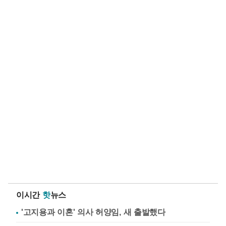
이시간
핫
뉴스
'고지용과 이혼' 의사 허양임, 새 출발했다