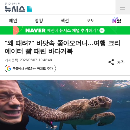
메인
랭킹
섹션
포토
"왜 때려?" 바닷속 쫓아오더니…여행 크리
에이터 뺨 때린 바다거북
기사등록
2026/05/07 10:48:48
가
가
구글에서 선호하는 매체로 추가