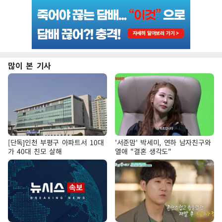
많이 본 기사
[단독]인천 부평구 아파트서 10대
'서준맘' 박세미, 연하 남자친구와
가 40대 친모 살해
열애 "결혼 생각도"