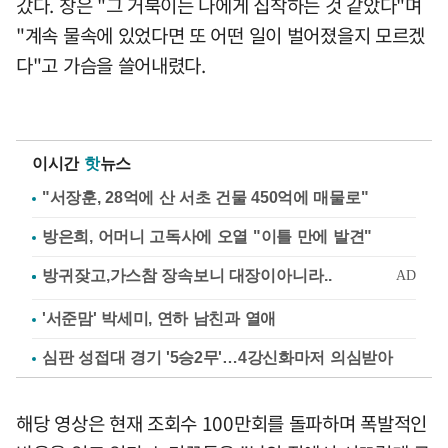
갔다. 창은 "그 거북이는 나에게 집착하는 것 같았다"며
"계속 물속에 있었다면 또 어떤 일이 벌어졌을지 모르겠
다"고 가슴을 쓸어내렸다.
이시간
핫
뉴스
"서장훈, 28억에 산 서초 건물 450억에 매물로"
방은희, 어머니 고독사에 오열 "이틀 만에 발견"
'서준맘' 박세미, 연하 남친과 열애
심판 성접대 경기 '5승2무'…4강신화마저 의심받아
해당 영상은 현재 조회수 100만회를 돌파하며 폭발적인