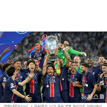
[뮌헨=AP/뉴시스] = 31일(현지 시간) 독일 뮌헨 알리안츠 아레나에서