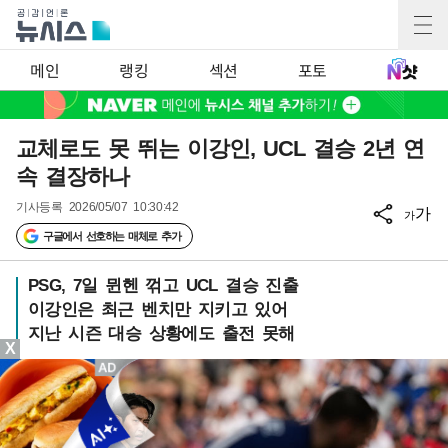
메인
랭킹
섹션
포토
교체로도 못 뛰는 이강인, UCL 결승 2년 연
속 결장하나
기사등록
2026/05/07 10:30:42
가
가
구글에서 선호하는 매체로 추가
PSG, 7일 뮌헨 꺾고 UCL 결승 진출
이강인은 최근 벤치만 지키고 있어
지난 시즌 대승 상황에도 출전 못해
X