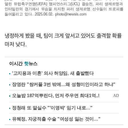
열린 유럽축구연맹(UEFA) 챔피언스리그(UCL) 결승전, 파리 생제르맹과
인터밀란의 경기에서 우승을 차지한 파리 생제르맹 선수들이 트로피를
들어올리고 있다. 2025.06.02.
photo@newsis.com
냉정하게 봤을 때, 팀이 크게 앞서고 있어도 출격할 확률
마저 낮다.
이시간
핫
뉴스
'고지용과 이혼' 의사 허양임, 새 출발했다
장영란 "쌍커풀 3번 밖에…왜 성형미인이라고 하냐"
정청래 또 말실수 "'이명박' 임기 내로…"
유혜정, 자궁적출 수술 "여성성 잃는 것이…"