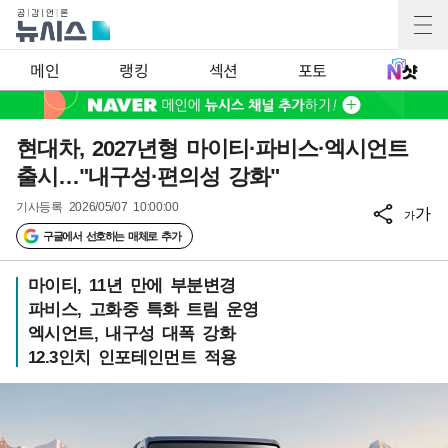
메인
랭킹
섹션
포토
현대차, 2027년형 마이티·파비스·엑시언트
출시…"내구성·편의성 강화"
기사등록
2026/05/07 10:00:00
가
가
구글에서 선호하는 매체로 추가
마이티, 11년 만에 부분변경
파비스, 고화중 특화 트림 운영
엑시언트, 내구성 대폭 강화
12.3인치 인포테인먼트 적용