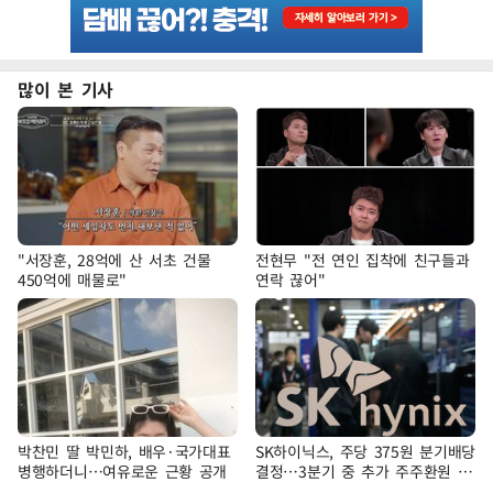
많이 본 기사
"서장훈, 28억에 산 서초 건물
전현무 "전 연인 집착에 친구들과
450억에 매물로"
연락 끊어"
박찬민 딸 박민하, 배우·국가대표
SK하이닉스, 주당 375원 분기배당
병행하더니…여유로운 근황 공개
결정…3분기 중 추가 주주환원 발
표