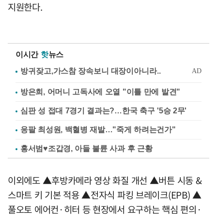
지원한다.
이시간
핫
뉴스
방은희, 어머니 고독사에 오열 "이틀 만에 발견"
심판 성 접대 7경기 결과는?…한국 축구 '5승 2무'
응팔 최성원, 백혈병 재발…"죽게 하려는건가"
홍서범♥조갑경, 아들 불륜 사과 후 근황
이외에도 ▲후방카메라 영상 화질 개선 ▲버튼 시동 &
스마트 키 기본 적용 ▲전자식 파킹 브레이크(EPB) ▲
풀오토 에어컨·히터 등 현장에서 요구하는 핵심 편의·