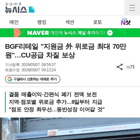
메인
랭킹
섹션
포토
BGF리테일 "지원금 外 위로금 최대 70만
원"…CU공급 차질 보상
기사등록
2026/05/07 08:59:37
가
가
최종수정
2026/05/07 09:12:24
구글에서 선호하는 매체로 추가
결품 매출이익·간편식 폐기 전액 보전
지역·점포별 위로금 추가…8일부터 지급
"점포 안정 최우선…동반성장 이어갈 것"