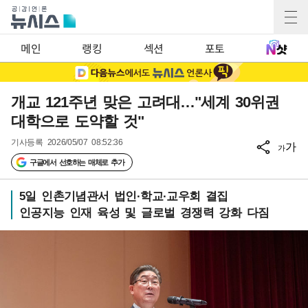
메인
랭킹
섹션
포토
개교 121주년 맞은 고려대…"세계 30위권
대학으로 도약할 것"
기사등록
2026/05/07 08:52:36
가
가
구글에서 선호하는 매체로 추가
5일 인촌기념관서 법인·학교·교우회 결집
인공지능 인재 육성 및 글로벌 경쟁력 강화 다짐