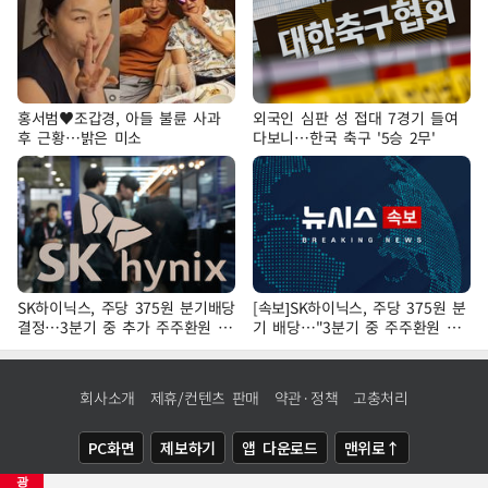
홍서범♥조갑경, 아들 불륜 사과
외국인 심판 성 접대 7경기 들여
후 근황…밝은 미소
다보니…한국 축구 '5승 2무'
SK하이닉스, 주당 375원 분기배당
[속보]SK하이닉스, 주당 375원 분
결정…3분기 중 추가 주주환원 발
기 배당…"3분기 중 주주환원 방
표
안 확정"
회사소개
제휴/컨텐츠 판매
약관·정책
고충처리
PC화면
제보하기
앱 다운로드
맨위로↑
광