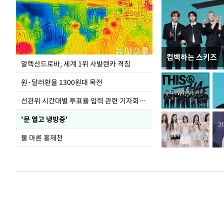
컴백하는 스키즈
극한 폭염에 바닥
알렉산드로바, 세계 1위 사발렌카 격침
도
원·달러환율 1300원대 목전
선관위 시간대별 투표율 입력 관련 기자회견하는 주진우 의원
'문 열고 냉방중'
물 마른 홍제천