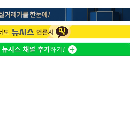
한정수 "황정민 선배만 피
1
해…떳떳하면 신분 공개하
 차에 첫
LAFC 손흥민, 리그스컵 
2
'
격…득점포 재가동 도전
(종합)
이강인, 오늘 서울서 AT
3
식…'전례 없는 특급대우'
대우'
제니, 동거 여부 물음에 
4
'온도차'
웃음
'여긴 20도, 저긴 50도
5
 밝혀
폭염 저감시설 '온도차'
발로 부상
사우디 남서부 아람코 자
6
손흥민, 68분 뛰고 2경기 
7
카에 1-0 승리(종합)