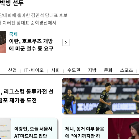
 박빙 선두
전당대회에 출마한 김민석 당대표 후보
서 치러진 당대표 순회경선에서
표)를 얻어 상대 경쟁주자인 정청래 후보
국제
경제
) 차로 제치고 1위를 차지했다. 전날 제주
이란, 호르무즈 개방
세제·토허제 엇
서도 김 후보가 앞섰다. 이에 따라 누
에 미군 철수 등 요구
자…실거주 유예 
에서도 김 후보(46.01%)가
장 검토
융
산업
IT·바이오
사회
수도권
지방
문화
스포츠
민, 리그스컵 톨루카전 선
점포 재가동 도전
이강인, 오늘 서울서
제니, 동거 여부 물음
AT마드리드 입단
에 "여기까지만 하