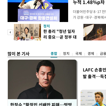
누적 1.48%p차
더불어민주당 8·17 
가 강원·대구·경북에
48.54%(1만8977
정치
를 1622표(4.14%p
만 피
한 총리 "청년 일자
·인천 권리당원 투표에
리 중요…곧 정부 대
적 합산(가중치 미반영)
공개
책"
많이 본 기사
종합
정치
국제
경제
금
LAFC 손흥
발 출격…득
한정수 "황정민 선배만 피해…떳떳