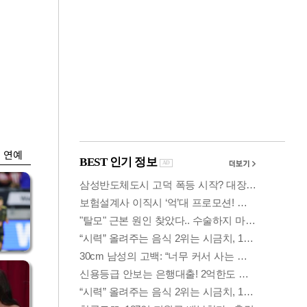
금융
박
변동성 커진 코스
연
피…거래대금 올해
최저
연예