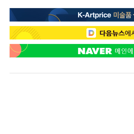
득표
-19880초 전 >
"일본축구협회, 대한축구협회 성 접대 의혹 심판 조사"
-12522초 전 >
[속보]장은수, KLPGA 제주삼다수 역전 우승…데뷔 10년
정상
-7887초 전 >
"얼마나 더웠으면"…안동 물길공원서 헤엄친 구렁이 '소동
-7814초 전 >
손흥민, 68분 뛰고 2경기 침묵…LAFC, 톨루카에 1-0 승리
-7086초 전 >
'2경기 연속 침묵' 손흥민, 톨루카전 68분만 뛰고 슈팅 0개
-5838초 전 >
이강인, 오늘 서울서 AT마드리드 입단식…'전례 없는 특급
2시간 전 >
'여긴 20도, 저긴 50도'…열화상 카메라로 본 폭염 저감시설 
2시간 전 >
콜롬비아 신임 우파 대통령 취임 하루만에 차량폭탄 폭발 사건
3시간 전 >
튀르키예 외무장관, "메카 3국 방위협정은 이란이 목표 아냐 "
4시간 전 >
이군이 불법 군시설 건설한 레바논 남부에서 레바논군 3명 폭