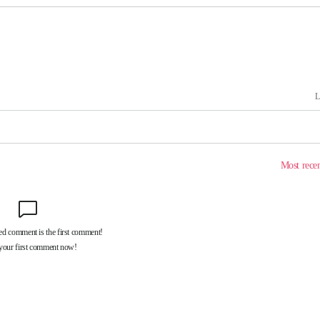
대우'
'온도차'
 밝혀
발로 부상
되길"
시작'
승리…정청래
청래
청래 승리
7%·정청래
2%·김민석
0.30%