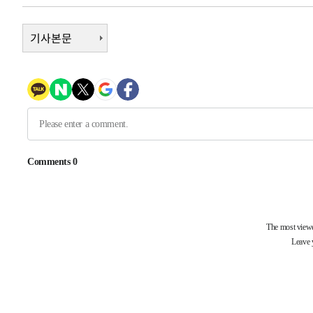
-7086초 전 >
'2경기 연속 침묵' 손흥민, 톨루카전 68분만 뛰고 슈팅 0개
기사본문
-5838초 전 >
이강인, 오늘 서울서 AT마드리드 입단식…'전례 없는 특급
2시간 전 >
'여긴 20도, 저긴 50도'…열화상 카메라로 본 폭염 저감시설 
2시간 전 >
콜롬비아 신임 우파 대통령 취임 하루만에 차량폭탄 폭발 사건
3시간 전 >
튀르키예 외무장관, "메카 3국 방위협정은 이란이 목표 아냐 "
4시간 전 >
이군이 불법 군시설 건설한 레바논 남부에서 레바논군 3명 폭
-31714초 전 >
네타냐후, 트럼프의 가자 평화 2차 15개조 평화안 '거부'
-28310초 전 >
이강인 ATM 입단식에 '상암벌 들썩'…"세계적인 선수 
-27306초 전 >
태풍 돌핀, 중 저장성 타이저우시 해안에 상륙 (1보)
-24652초 전 >
AT마드리드 데뷔 앞둔 이강인, 맨시티전 선발 대신 '벤치 
-23282초 전 >
[속보]與 강원·TK 당원투표 합산 김민석 48.54%로 
44.40%
-22616초 전 >
與 강원·TK 당원투표 합산 김민석 46.01%로 승리…정
44.53%
-22456초 전 >
[속보]與전대 권리당원투표…강원·경북 김민석, 대구 정
-22263초 전 >
[속보]與 당대표 경선, 경북 권리당원 투표 김민석 47.3
45.71%
-22165초 전 >
[속보]與 당대표 경선, 대구 권리당원 투표 정청래 47.8
46.35%
-21962초 전 >
[속보]與 당대표 경선, 강원 권리당원 투표 김민석 승리…5