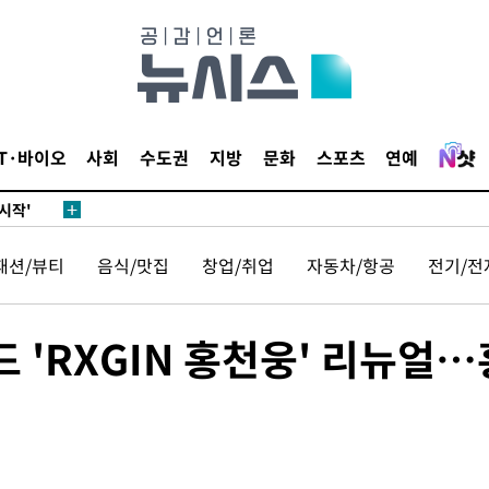
발로 부상
되길"
IT·바이오
사회
수도권
지방
문화
스포츠
연예
시작'
승리…정청래
청래
패션/뷰티
음식/맛집
창업/취업
자동차/항공
전기/전
청래 승리
7%·정청래
2%·김민석
드 'RXGIN 홍천웅' 리뉴얼…
0.30%
 차에 첫
'
(종합)