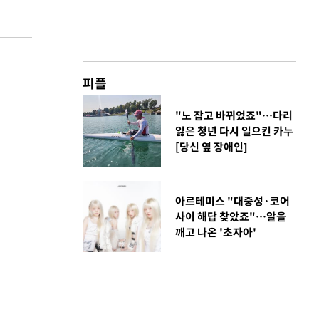
피플
"노 잡고 바뀌었죠"…다리
잃은 청년 다시 일으킨 카누
[당신 옆 장애인]
아르테미스 "대중성·코어
사이 해답 찾았죠"…알을
깨고 나온 '초자아'