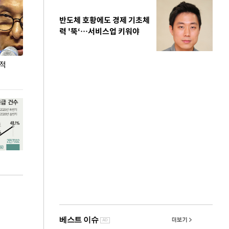
반도체 호황에도 경제 기초체
력 '뚝‘…서비스업 키워야
누적
용산·강남·서초 유휴부지까지…세제 이은 '영끌'
폭염 속 주말 풍
공급대책 윤곽