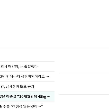
 의사 허양임, 새 출발했다
장영란 "쌍커풀 3번 밖에…왜 성형미인이라고 하냐"
아인, 남사친과 뽀뽀 근황
다이어트 주사 맞은 이순실 "10개월만에 45㎏ 감량"
출 수술 "여성성 잃는 것이…"