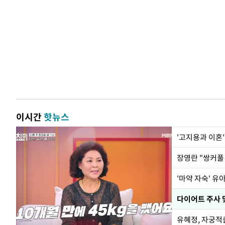
이시간
핫뉴스
'고지용과 이혼'
'마약 자숙' 유
유혜정, 자궁적