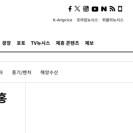
K-Artprice
프라임뉴시스
위클리뉴시스
광장
포토
TV뉴시스
제휴 콘텐츠
제보
자
중기/벤처
해양수산
홍