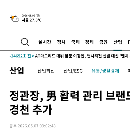
4시간 전 >
이군이 불법 군시설 건설한 레바논 남부에서 레바논군 3명 폭
2026.08.09 (일)
서울 27.8℃
-31714초 전 >
네타냐후, 트럼프의 가자 평화 2차 15개조 평화안 '거부'
-28310초 전 >
이강인 ATM 입단식에 '상암벌 들썩'…"세계적인 선수 
-27306초 전 >
태풍 돌핀, 중 저장성 타이저우시 해안에 상륙 (1보)
실시간
정치
국제
경제
금융
산업
-24652초 전 >
AT마드리드 데뷔 앞둔 이강인, 맨시티전 선발 대신 '벤치 
-23282초 전 >
[속보]與 강원·TK 당원투표 합산 김민석 48.54%로 
44.40%
-22616초 전 >
與 강원·TK 당원투표 합산 김민석 46.01%로 승리…정
산업
산업최신
산업/ESG
유통/생활경제
44.53%
-22456초 전 >
[속보]與전대 권리당원투표…강원·경북 김민석, 대구 정
-22263초 전 >
[속보]與 당대표 경선, 경북 권리당원 투표 김민석 47.3
45.71%
-22165초 전 >
[속보]與 당대표 경선, 대구 권리당원 투표 정청래 47.8
정관장, 男 활력 관리 브랜
46.35%
-21962초 전 >
[속보]與 당대표 경선, 강원 권리당원 투표 김민석 승리…5
득표
경천 추가
-19880초 전 >
"일본축구협회, 대한축구협회 성 접대 의혹 심판 조사"
-12522초 전 >
[속보]장은수, KLPGA 제주삼다수 역전 우승…데뷔 10년
정상
-7887초 전 >
"얼마나 더웠으면"…안동 물길공원서 헤엄친 구렁이 '소동
등록 2026.05.07 09:02:48
-7814초 전 >
손흥민, 68분 뛰고 2경기 침묵…LAFC, 톨루카에 1-0 승리