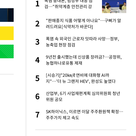
폭염 중대본, 범정부 대응 점
1
1
라"
검…"취약계층 안전관리 강
화"
톨루카전 선발 출
"판매중지 식품 어떻게 아나요"…구삐가 알
2
2
려드려요[식약처가 바꾼다]
마드리드 입단
폭염 속 외국인 근로자 잇따라 사망…정부,
3
3
농축업 현장 점검
"여기까지만 하자"
9년전 출시했는데 신상품 장려금?…공정위,
4
4
농협하나로유통 제재
'…열화상 카메라로 본
[시승기]"20㎞/ℓ 연비에 대화형 AI까
5
5
지"…'더 뉴 그랜저 HEV', 완성도 높였다
잔 정유시설서 화재
산업부, 6기 사업재편계획 심의위원회 청년
6
6
위원 공모
침묵…LAFC, 톨루
SK하이닉스, 이르면 이달 주주환원책 확정…
7
7
주주가치 제고 속도