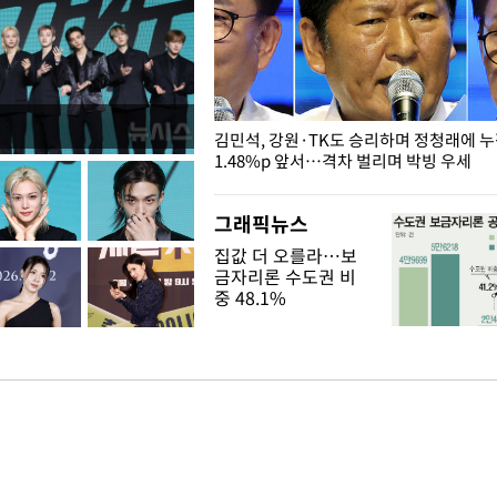
 드러난 홍제천…물고기 떼죽음
김민석, 강원·TK도 승리하며 정청래에 
1.48%p 앞서…격차 벌리며 박빙 우세
그래픽뉴스
집값 더 오를라…보
금자리론 수도권 비
중 48.1%