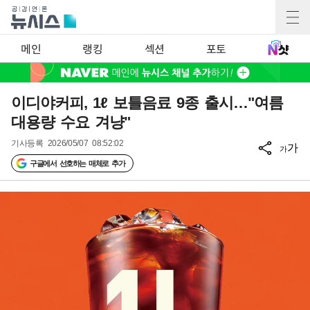
메인
랭킹
섹션
포토
이디야커피, 1ℓ 보틀음료 9종 출시…"여름
대용량 수요 겨냥"
기사등록
2026/05/07 08:52:02
가
가
구글에서 선호하는 매체로 추가