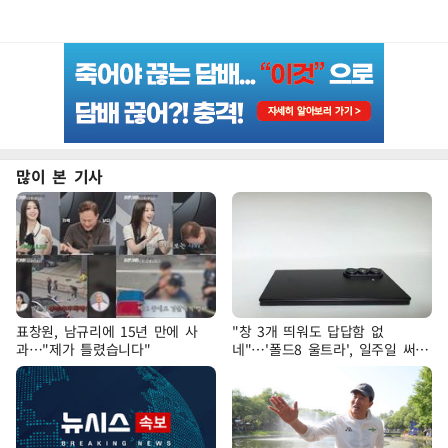
많이 본 기사
표창원, 남규리에 15년 만에 사
"창 3개 띄워도 답답함 없
과…"제가 틀렸습니다"
네"…'폴드8 울트라', 일주일 써보
니