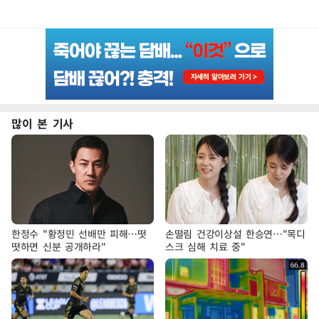
많이 본 기사
한정수 "황정민 선배만 피해…떳
손떨림 건강이상설 한승연…"목디
떳하면 신분 공개하라"
스크 심해 치료 중"