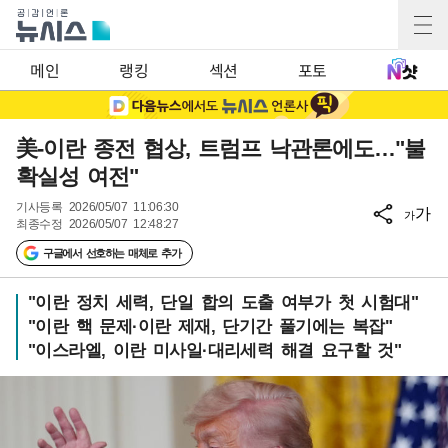
메인
랭킹
섹션
포토
美-이란 종전 협상, 트럼프 낙관론에도…"불
확실성 여전"
기사등록
2026/05/07 11:06:30
가
가
최종수정
2026/05/07 12:48:27
구글에서 선호하는 매체로 추가
"이란 정치 세력, 단일 합의 도출 여부가 첫 시험대"
"이란 핵 문제·이란 제재, 단기간 풀기에는 복잡"
"이스라엘, 이란 미사일·대리세력 해결 요구할 것"