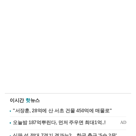
이시간
핫
뉴스
"서장훈, 28억에 산 서초 건물 450억에 매물로"
심판 성 접대 7경기 결과는?…한국 축구 '5승 2무'