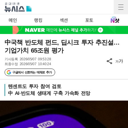
메인
랭킹
섹션
포토
中국책 반도체 펀드, 딥시크 투자 추진설…
기업가치 65조원 평가
기사등록
2026/05/07 09:53:28
가
가
최종수정
2026/05/07 10:40:24
구글에서 선호하는 매체로 추가
텐센트도 투자 참여 검토
中 AI·반도체 생태계 구축 가속화 전망