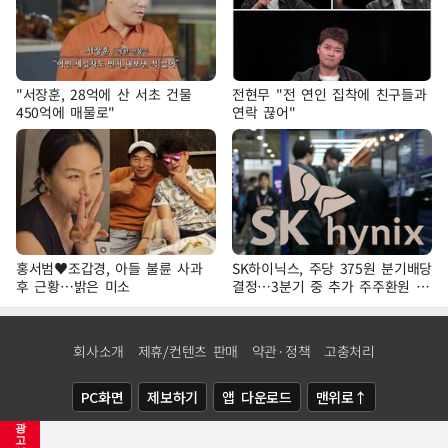
"서장훈, 28억에 산 서초 건물
전현무 "전 연인 집착에 친구들과
450억에 매물로"
연락 끊어"
홍서범♥조갑경, 아들 불륜 사과
SK하이닉스, 주당 375원 분기배당
후 근황…밝은 미소
결정…3분기 중 추가 주주환원 발
표
회사소개
제휴/컨텐츠 판매
약관·정책
고충처리
PC화면
제보하기
앱 다운로드
맨위로↑
광
COPYRIGHTⓒ
NEWSIS
ALL RIGHTS RESERVED.
고