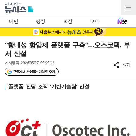
메인
랭킹
섹션
포토
"항내성 항암제 플랫폼 구축"…오스코텍, 부
서 신설
기사등록
2026/05/07 09:09:12
가
가
구글에서 선호하는 매체로 추가
플랫폼 전담 조직 '기반기술팀' 신설