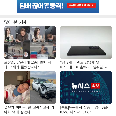
많이 본 기사
표창원, 남규리에 15년 만에 사
"창 3개 띄워도 답답함 없
과…"제가 틀렸습니다"
네"…'폴드8 울트라', 일주일 써보
니
英유명 여배우, 큰 교통사고서 기
[속보]뉴욕증시 상승 마감…S&P
아차 덕에 살았다
0.6% 나스닥 1.3%↑