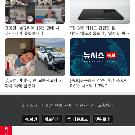
표창원, 남규리에 15년 만에 사
"창 3개 띄워도 답답함 없
과…"제가 틀렸습니다"
네"…'폴드8 울트라', 일주일 써보
니
英유명 여배우, 큰 교통사고서 기
[속보]뉴욕증시 상승 마감…S&P
아차 덕에 살았다
0.6% 나스닥 1.3%↑
회사소개
제휴/컨텐츠 판매
약관·정책
고충처리
PC화면
제보하기
앱 다운로드
맨위로↑
광
COPYRIGHTⓒ
NEWSIS
ALL RIGHTS RESERVED.
고