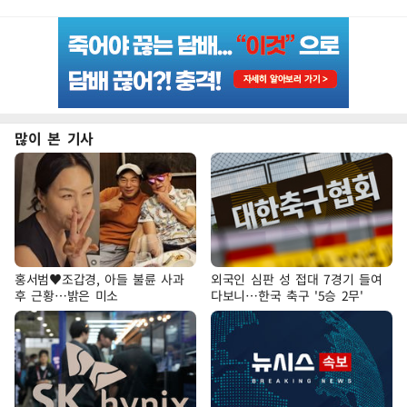
많이 본 기사
홍서범♥조갑경, 아들 불륜 사과
외국인 심판 성 접대 7경기 들여
후 근황…밝은 미소
다보니…한국 축구 '5승 2무'