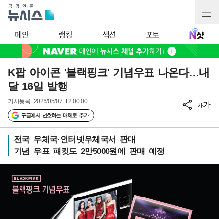
메인
랭킹
섹션
포토
K팝 아이콘 '블랙핑크' 기념우표 나온다…내
달 16일 발행
기사등록
2026/05/07 12:00:00
가
가
구글에서 선호하는 매체로 추가
전국 우체국·인터넷우체국서 판매
기념 우표 패킷도 2만5000원에 판매 예정