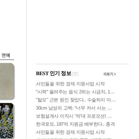
금융
시
다시 뛰는 코스닥…
'들
ETF 수익률 상위권
찍어
연예