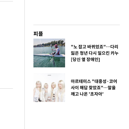
피플
"노 잡고 바뀌었죠"…다리
잃은 청년 다시 일으킨 카누
[당신 옆 장애인]
아르테미스 "대중성·코어
사이 해답 찾았죠"…알을
깨고 나온 '초자아'