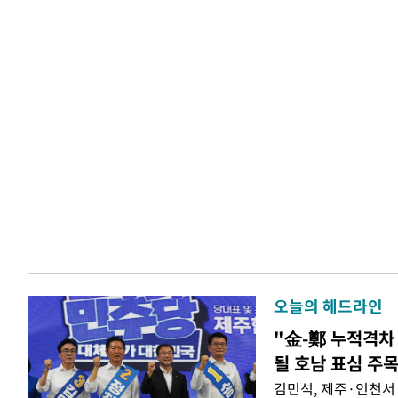
오늘의 헤드라인
"金-鄭 누적격차 
될 호남 표심 주
김민석, 제주·인천서 