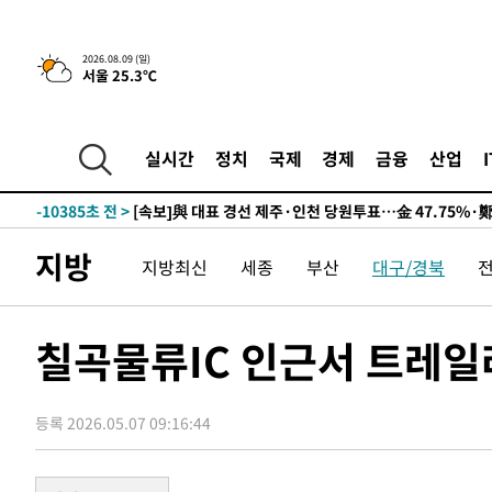
2026.08.09 (일)
11시간 전 >
[속보]뉴욕증시 상승 마감…S&P 0.6% 나스닥 1.3%↑
서울 25.3℃
-20103초 전 >
이란 "호르무즈 재개방 합의 근접…美 배상 선행돼야"
-11150초 전 >
[속보]與최고위원 제주·인천 순회경선…박선원·최민희
실시간
정치
국제
경제
금융
산업
한민수·김용 순
-11103초 전 >
[속보]김민석, 與 전대 당원투표 누적 득표율 45.42%로 
청래 44.56%
-10385초 전 >
[속보]與 대표 경선 제주·인천 당원투표…金 47.75%·
42.08%·宋 10.17%
-9919초 전 >
이강인 "아틀레티코 이적 기뻐…등번호 7번 의미보단 팀 위
지방
-9854초 전 >
[속보]與 당대표 경선, 제주·인천 권리당원 투표 김민석 승
지방최신
세종
부산
대구/경북
-3628초 전 >
낮 최고 35도 '무더위'…동해안 시간당 30㎜ '강한 비'[내
-2898초 전 >
[속보]이강인 "감독님이 원하는 마음 느꼈고, 많은 트로피 
칠곡물류IC 인근서 트레일
레티코 이적"
-2680초 전 >
수도권 40도 육박 '펄펄'…동해안 일부 지역엔 호의주의보
-1649초 전 >
온열질환 사망자 3명 늘어…누적 환자 3000명 돌파
1시간 전 >
강릉에 시간당 81.4㎜ 물폭탄…도로 잠기고 담벼락 붕괴
등록 2026.05.07 09:16:44
2시간 전 >
백운산서 80년근 천종산삼 9뿌리 발견…감정가 1.3억원
2시간 전 >
선재도서 해루질 나섰다 실종 60대, 닷새 만에 숨진 채 발견