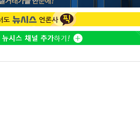
김희철, 거꾸로 걸린 광복
1
태극기 현수막에 "X돌았네
"손 떨림 포착"…카라 한
2
팬들 '걱정'
차가원 "○○○ 까면 주변
3
미반환 속 녹취 폭로 파장
속[다음주
용산어린이정원 앞 즐비한 
4
다"
시스Pic]
려 죄송"
외신 주목한 '축구협회 성접
5
한일월드컵까지 소환
[속보]이강인 "감독님이 
6
많은 트로피 원해 아틀레티
[속보]김민석, 與 전대 
7
45.42%로 1위… 정청래 