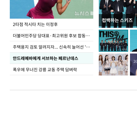
컴백하는 스키즈
이번주 국회에는 무
2타점 적시타 치는 이정후
더불어민주당 당대표·최고위원 후보 합동연설회
주택용지 검토 알려지자... 신속히 늘어선 '근조화환'
안드레예바에게 서브하는 페르난데스
폭우에 무너진 강릉 교동 주택 담벼락