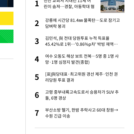
절
천안 교회서 지내던 11세 어
1
1
"
린이 숨져…경찰, 아동학대 혐
의 수사
승연, 건강 괜찮나
강릉에 시간당 81.4㎜ 물폭탄…도로 잠기고
2
2
담벼락 붕괴
 다 죽어"…전세금
김민석, 與 전대 당원투표 누적 득표율
3
3
45.42%로 1위…'0.86%p차' 박빙 재역전
(종합2보)
근조화환, 왜?[뉴
여수 오동도 해상 보트 전복…5명 중 1명 사
4
4
망·1명 심정지 발견(종합)
대 의혹'…2002
[표]與당대표·최고위원 경선 제주·인천 권
5
5
리당원 투표 결과
원하는 마음 느꼈고,
고령 중부내륙고속도로서 승용차가 SUV 추
6
6
코 이적"
돌, 6명 경상
당원투표 누적 득표율
부산소방 헬기, 한밤 추락사고 60대 창원→
7
7
44.56%
수원 긴급 이송