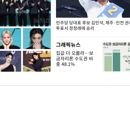
슨 일이? [뉴시스국회토pic]
민주당 당대표 후보 김민석, 제주·인천 
투표서 정청래에 승리
그래픽뉴스
집값 더 오를라…보
금자리론 수도권 비
중 48.1%