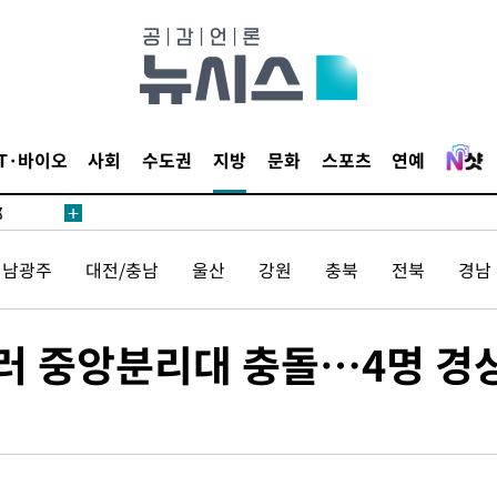
·서미화·
IT·바이오
사회
수도권
지방
문화
스포츠
연예
1위… 정
鄭
해 뛸 것"
리
전남광주
대전/충남
울산
강원
충북
전북
경남
일날씨]
원해 아틀
러 중앙분리대 충돌…4명 경