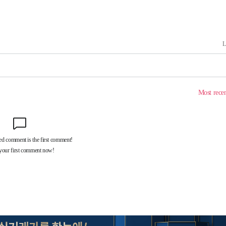
속[다음주
다"
려 죄송"
·서미화·
1위… 정
鄭
해 뛸 것"
리
일날씨]
원해 아틀