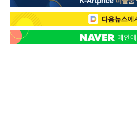
-1649초 전 >
온열질환 사망자 3명 늘어…누적 환자 3000명 돌파
1시간 전 >
강릉에 시간당 81.4㎜ 물폭탄…도로 잠기고 담벼락 붕괴
2시간 전 >
백운산서 80년근 천종산삼 9뿌리 발견…감정가 1.3억원
2시간 전 >
선재도서 해루질 나섰다 실종 60대, 닷새 만에 숨진 채 발견
3시간 전 >
남자 농구, 나고야 아시안게임서 '홈팀' 일본과 한일전
3시간 전 >
여수 오동도 해상서 모터보트 전복…1명 사망·1명 실종
4시간 전 >
극한폭염 한풀 꺾이지만…'낮 최고 35도' 무더위, 열대야 계
날씨]
5시간 전 >
축구협회 "압수수색·성접대 논란 사과…쇄신의 기회로 삼겠
6시간 전 >
[속보]'압수수색·성접대 논란' 축구협회 "실망과 걱정 안겨드
9시간 전 >
'최고 37도' 폭염 지속…강원동해안 최대 150㎜ 비
11시간 전 >
[속보]뉴욕증시 상승 마감…S&P 0.6% 나스닥 1.3%↑