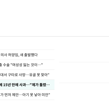
 의사 허양임, 새 출발했다
출 수술 "여성성 잃는 것이…"
군대서 구타로 사망…유골 못 찾아"
표창원, 남규리에 15년 만에 사과…"제가 틀렸습니다"
내가 먼저 제안…아기 못 낳아 미안"