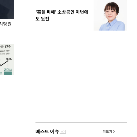
'홈플 피해' 소상공인 이번에
도 뒷전
권리당원
무더위 잊는 도심형 여름 축제 '2026 서울 바캉스
용산어린이정원 앞
페스티벌'