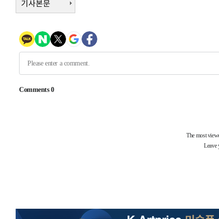
기사본문
3시간 전 >
남자 농구, 나고야 아시안게임서 '홈팀' 일본과 한일전
3시간 전 >
여수 오동도 해상서 모터보트 전복…1명 사망·1명 실종
4시간 전 >
극한폭염 한풀 꺾이지만…'낮 최고 35도' 무더위, 열대야 계
날씨]
5시간 전 >
축구협회 "압수수색·성접대 논란 사과…쇄신의 기회로 삼겠
6시간 전 >
[속보]'압수수색·성접대 논란' 축구협회 "실망과 걱정 안겨드
9시간 전 >
'최고 37도' 폭염 지속…강원동해안 최대 150㎜ 비
11시간 전 >
[속보]뉴욕증시 상승 마감…S&P 0.6% 나스닥 1.3%↑
-20103초 전 >
이란 "호르무즈 재개방 합의 근접…美 배상 선행돼야"
-11150초 전 >
[속보]與최고위원 제주·인천 순회경선…박선원·최민희
한민수·김용 순
-11103초 전 >
[속보]김민석, 與 전대 당원투표 누적 득표율 45.42%로 
청래 44.56%
-10385초 전 >
[속보]與 대표 경선 제주·인천 당원투표…金 47.75%·
42.08%·宋 10.17%
-9919초 전 >
이강인 "아틀레티코 이적 기뻐…등번호 7번 의미보단 팀 위
-9854초 전 >
[속보]與 당대표 경선, 제주·인천 권리당원 투표 김민석 승
-3628초 전 >
낮 최고 35도 '무더위'…동해안 시간당 30㎜ '강한 비'[내
-2898초 전 >
[속보]이강인 "감독님이 원하는 마음 느꼈고, 많은 트로피 
레티코 이적"
-2680초 전 >
수도권 40도 육박 '펄펄'…동해안 일부 지역엔 호의주의보