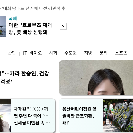
전당대회 당대표 선거에 나선 김민석 후
역 순회경선에서 '누적 1위'를 탈환했
국제
경제
 우세 지역으로 점쳐졌던 충청권과 부산
이란 "호르무즈 재개
세계식량가격 다
승 1패를 주고 받은 김 후보는 이날
방, 美 배상 선행돼
상승…곡물·설탕 
며 '2승 1패'로 앞서가게 됐다. 다
야"
썩'
율 차이가 '0.86%p'에 불과
융
산업
IT·바이오
사회
수도권
지방
문화
스포츠
착"…카라 한승연, 건강
'걱정'
차가원 "○○○ 까
용산어린이정원 앞
면 주변 다 죽어"…
즐비한 근조화환,
전세금 미반환 속 녹
왜?
취 폭로 파장