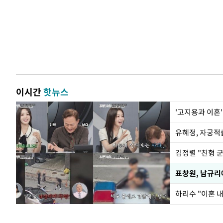
이시간
핫뉴스
'고지용과 이혼'
유혜정, 자궁적
김정렬 "친형 
하리수 "이혼 