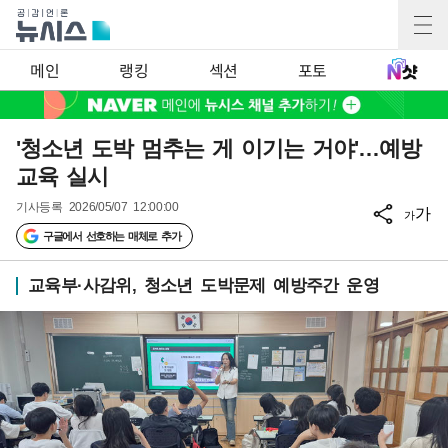
메인
랭킹
섹션
포토
'청소년 도박 멈추는 게 이기는 거야'…예방
교육 실시
기사등록
2026/05/07 12:00:00
가
가
구글에서 선호하는 매체로 추가
교육부·사감위, 청소년 도박문제 예방주간 운영