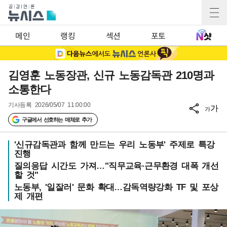
메인
랭킹
섹션
포토
김영훈 노동장관, 신규 노동감독관 210명과
소통한다
기사등록
2026/05/07 11:00:00
가
가
구글에서 선호하는 매체로 추가
'신규감독관과 함께 만드는 우리 노동부' 주제로 특강
진행
질의응답 시간도 가져…"직무교육·근무환경 대폭 개선
할 것"
노동부, '일잘러' 문화 확대…감독역량강화 TF 및 포상
제 개편