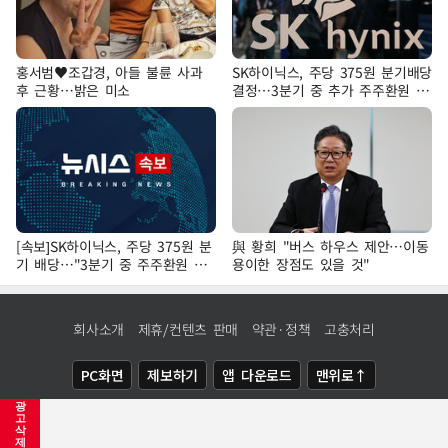
홍서범♥조갑경, 아들 불륜 사과
SK하이닉스, 주당 375원 분기배당
후 근황…밝은 미소
결정…3분기 중 추가 주주환원 발
표
[속보]SK하이닉스, 주당 375원 분
與 황희 "버스 하우스 제안…이동
기 배당…"3분기 중 주주환원 방
용이한 장점도 있을 것"
안 확정"
회사소개
제휴/컨텐츠 판매
약관·정책
고충처리
PC화면
제보하기
앱 다운로드
맨위로↑
광
COPYRIGHTⓒ
NEWSIS
ALL RIGHTS RESERVED.
고
삭
제