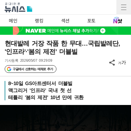
메인
랭킹
섹션
포토
현대발레 거장 작품 한 무대…국립발레단,
'인프라'·'봄의 제전’ 더블빌
기사등록
2026/05/07 09:29:09
가
가
구글에서 선호하는 매체로 추가
8~10일 GS아트센터서 더블빌
맥그리거 '인프라' 국내 첫 선
테틀리 '봄의 제전' 10년 만에 귀환