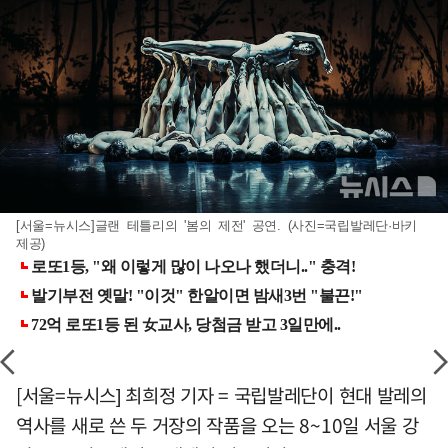
[서울=뉴시스]글랜 테틀리의 '봄의 제전' 공연. (사진=국립발레단·바키
제공)
[서울=뉴시스] 최희정 기자 = 국립발레단이 현대 발레의
역사를 새로 쓴 두 거장의 작품을 오는 8~10일 서울 강