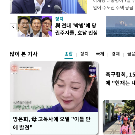
이재명 대통령이 7일 
열어 수도권 주택 공급
령은 이날 오후 2시 청
정치
를 비공개로 주재한다. 
"사적
與 전대 '박빙'에 당
공개 회의에서 "가용한
권주자들, 호남 민심
라"고 지시한 지 나흘 
 차
공략
많이 본 기사
종합
정치
국제
경제
금
축구협회, 1
에 "현재는 
방은희, 母 고독사에 오열 "이틀 만
에 발견"