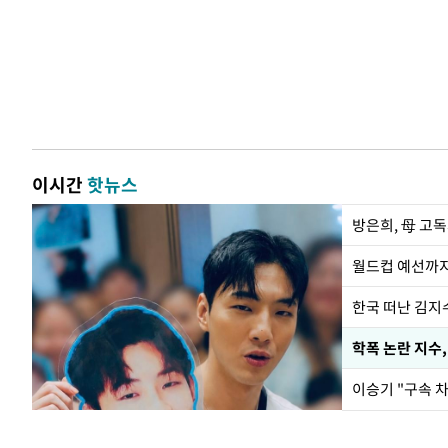
이시간
핫뉴스
방은희, 母 고독
월드컵 예선까지
한국 떠난 김지
학폭 논란 지수
이승기 "구속 차