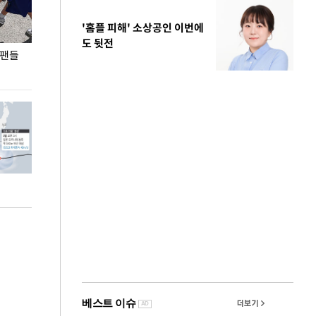
'홈플 피해' 소상공인 이번에
도 뒷전
 팬들
이 대통령, '청년 대책 속도 높여야…폭염 문제도
입추 코앞인데 전
총력 대응'