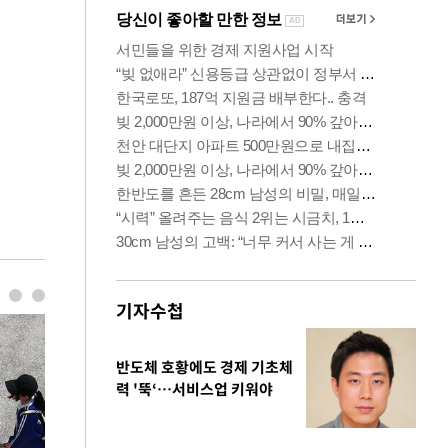
기자수첩
반도체 호황에도 경제 기초체
력 '뚝‘…서비스업 키워야