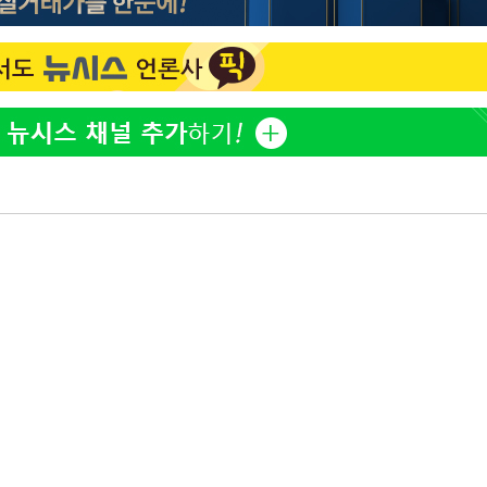
방은희, 母 고독사에 오열 
1
틀 만에 발견"
축구협회, 15년 전 심판 
2
재는 내부 지침 준수"
김지수, '여행사 대표' 변
3
니…"
축구협회 '성접대' 감사
4
컵·올림픽 심판 포함
프로야구 9일까지 폭염 취
5
후 7시 시작(종합)
[속보]합참 "北 발사체는
6
일…감시·경계태세 강화"
[속보] 뉴욕증시, 혼조 
7
0.3%↓, 다우 0.14%↑