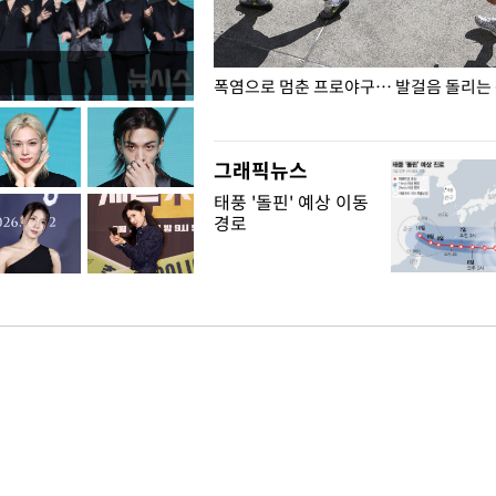
전남광주… 열화상 카메라에 담긴
폭염으로 멈춘 프로야구… 발걸음 돌리는
그래픽뉴스
태풍 '돌핀' 예상 이동
경로