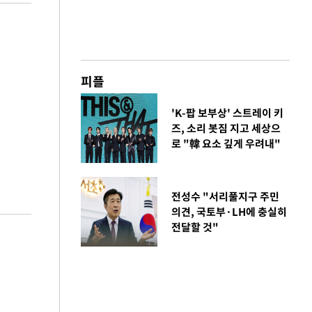
피플
'K-팝 보부상' 스트레이 키
즈, 소리 봇짐 지고 세상으
로 "韓 요소 깊게 우려내"
전성수 "서리풀지구 주민
의견, 국토부·LH에 충실히
전달할 것"