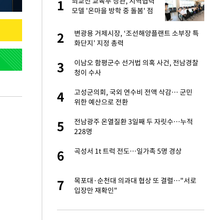
"이
최교진 교육부 장관, 지역협력
1
1
모델 '온마을 방학 중 돌봄' 점
검
성 접대 파문에 "현
변광용 거제시장, ‘조선해양플랜트 소부장 특
2
2
화단지’ 지정 총력
신 근황 "가볼 만하
이남오 함평군수 선거법 의혹 사건, 전남경찰
3
3
청이 수사
보고서 나왔다…월드
고성군의회, 국외 연수비 전액 삭감… 군민
4
4
위한 예산으로 전환
소…11일 재개·오
전남광주 온열질환 3일째 두 자릿수…누적
5
5
228명
 단거리탄도미사
곡성서 1t 트럭 전도…일가족 5명 경상
6
6
출발…나스닥
목포대·순천대 의과대 협상 또 결렬…"서로
7
7
입장만 재확인"