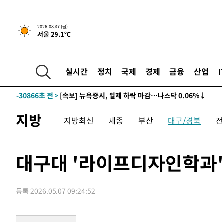
2026.08.07 (금)
서울 29.1℃
실시간
정치
국제
경제
금융
산업
-30866초 전 >
[속보] 뉴욕증시, 일제 하락 마감…나스닥 0.06%↓
지방
지방최신
세종
부산
대구/경북
대구대 '라이프디자인학과
등록 2026.05.07 09:24:52