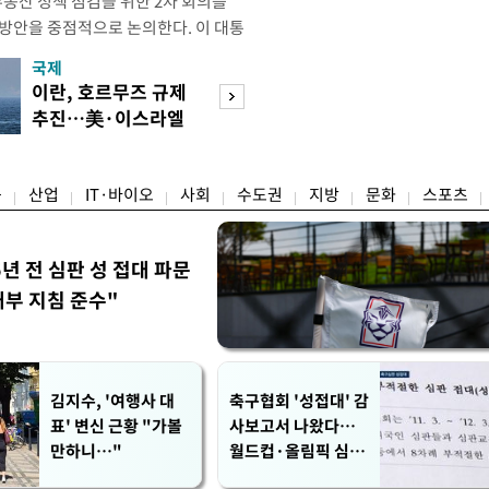
부동산 정책 점검을 위한 2차 회의를
 방안을 중점적으로 논의한다. 이 대통
와대에서 부동산 정책 점검 2차 회의
국제
경제
지난 3일 부동산·주식 시장 점검 비
이란, 호르무즈 규제
초고가 겨냥 세제
 주택 공급 물량을 최대한 확보하
추진…美·이스라엘
편…전월세 '유탄'
만이다. 앞서 이 대통령은 1차
선박 차단
려
융
산업
IT·바이오
사회
수도권
지방
문화
스포츠
5년 전 심판 성 접대 파문
내부 지침 준수"
김지수, '여행사 대
축구협회 '성접대' 감
표' 변신 근황 "가볼
사보고서 나왔다…
만하니…"
월드컵·올림픽 심판
포함