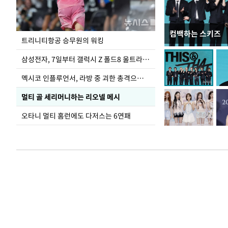
컴백하는 스키즈
입추 하루 앞둔 
트리니티항공 승무원의 워킹
폭염
삼성전자, 7일부터 갤럭시 Z 폴드8 울트라·폴드8·플립8 출시
멕시코 인플루언서, 라방 중 괴한 총격으로 사망
멀티 골 세리머니하는 리오넬 메시
오타니 멀티 홈런에도 다저스는 6연패