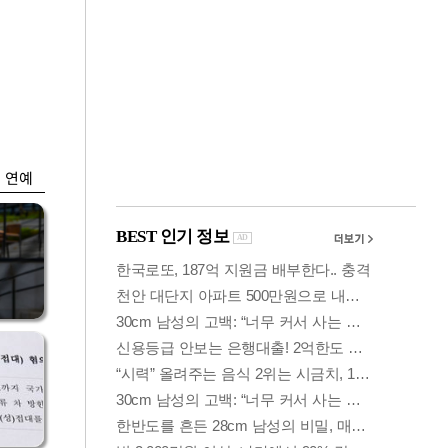
금융
개
외국인 폭풍매도에
 우
코스피 6200선 주저
앉아
연예