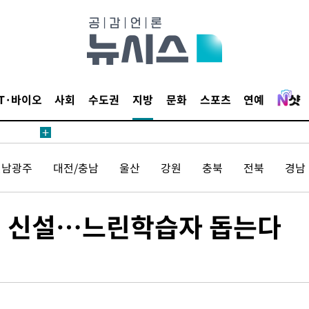
IT·바이오
사회
수도권
지방
문화
스포츠
연예
전남광주
대전/충남
울산
강원
충북
전북
경남
' 신설…느린학습자 돕는다