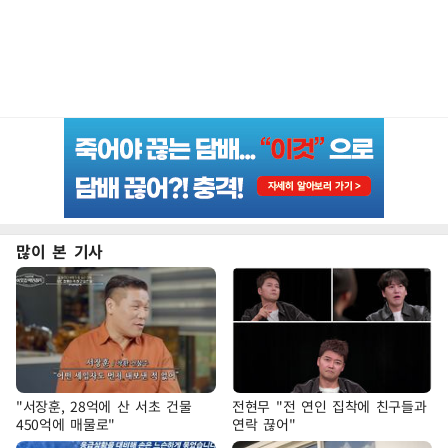
많이 본 기사
"서장훈, 28억에 산 서초 건물
전현무 "전 연인 집착에 친구들과
450억에 매물로"
연락 끊어"