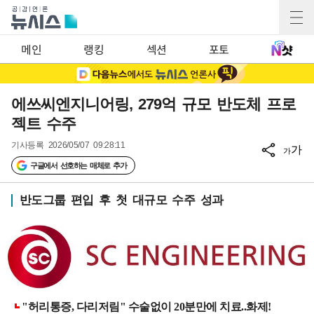
메인
랭킹
섹션
포토
에쓰씨엔지니어링, 279억 규모 반도체 프로
젝트 수주
기사등록
2026/05/07 09:28:11
가
가
구글에서 선호하는 매체로 추가
반도그룹 편입 후 첫 대규모 수주 성과