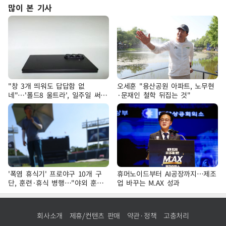
많이 본 기사
"창 3개 띄워도 답답함 없
오세훈 "용산공원 아파트, 노무현
네"…'폴드8 울트라', 일주일 써보
·문재인 철학 뒤집는 것"
니
'폭염 휴식기' 프로야구 10개 구
휴머노이드부터 AI공장까지…제조
단, 훈련·휴식 병행…"야외 훈련
업 바꾸는 M.AX 성과
해도 안전 최우선"
회사소개
제휴/컨텐츠 판매
약관·정책
고충처리