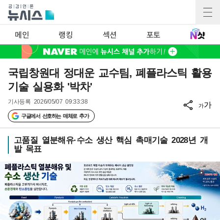
메인
랭킹
섹션
포토
국립창원대 정대운 교수팀, 폐플라스틱 활용
기술 실용화 '박차'
기사등록
2026/05/07 09:33:38
가
가
구글에서 선호하는 매체로 추가
고품질 열분해유·수소 생산 핵심 촉매기술 2028년 개
발 목표