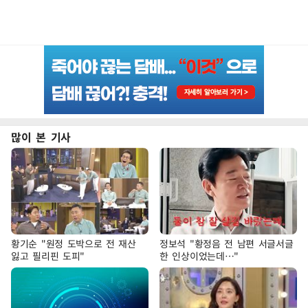
많이 본 기사
황기순 "원정 도박으로 전 재산
정보석 "황정음 전 남편 서글서글
잃고 필리핀 도피"
한 인상이었는데…"