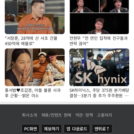
"서장훈, 28억에 산 서초 건물
전현무 "전 연인 집착에 친구들과
450억에 매물로"
연락 끊어"
홍서범♥조갑경, 아들 불륜 사과
SK하이닉스, 주당 375원 분기배당
후 근황…밝은 미소
결정…3분기 중 추가 주주환원 발
표
회사소개
제휴/컨텐츠 판매
약관·정책
고충처리
PC화면
제보하기
앱 다운로드
맨위로↑