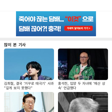
많이 본 기사
김희철, 결국 '거꾸로 태극기' 사과
홍석천, 입양 두 자녀에 '재산 상
"깊게 보지 못했다"
속' 언급했다