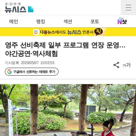
메인
랭킹
섹션
포토
영주 선비축제 일부 프로그램 연장 운영…
야간공연·역사체험
기사등록
2026/05/07 10:03:53
가
가
구글에서 선호하는 매체로 추가