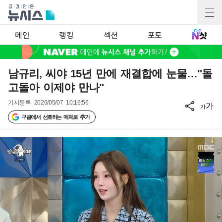
메인
랭킹
섹션
포토
남규리, 씨야 15년 만에 재결합에 눈물…"돌
고돌아 이제야 만나"
기사등록
2026/05/07 10:16:56
가
가
구글에서 선호하는 매체로 추가