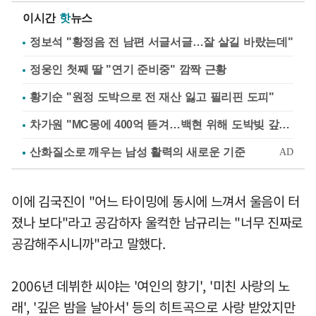
이시간
핫
뉴스
정보석 "황정음 전 남편 서글서글…잘 살길 바랐는데"
정웅인 첫째 딸 "연기 준비중" 깜짝 근황
황기순 "원정 도박으로 전 재산 잃고 필리핀 도피"
차가원 "MC몽에 400억 뜯겨…백현 위해 도박빚 갚아줘"
이에 김국진이 "어느 타이밍에 동시에 느껴서 울음이 터
졌나 보다"라고 공감하자 울컥한 남규리는 "너무 진짜로
공감해주시니까"라고 말했다.
2006년 데뷔한 씨야는 '여인의 향기', '미친 사랑의 노
래', '깊은 밤을 날아서' 등의 히트곡으로 사랑 받았지만