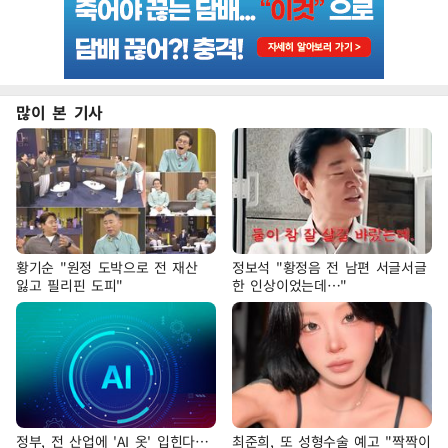
많이 본 기사
황기순 "원정 도박으로 전 재산
정보석 "황정음 전 남편 서글서글
잃고 필리핀 도피"
한 인상이었는데…"
정부, 전 산업에 'AI 옷' 입힌다…
최준희, 또 성형수술 예고 "짝짝이