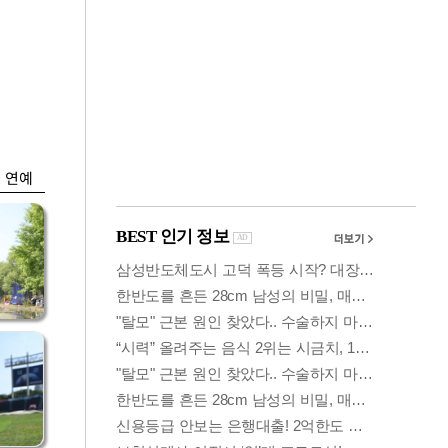
금융
격
코스닥 살아나자
설
ETF 날았다…수익률
상위권 휩쓸어
연예