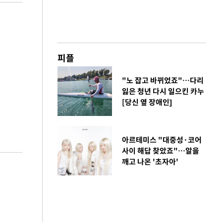
피플
"노 잡고 바뀌었죠"…다리
잃은 청년 다시 일으킨 카누
[당신 옆 장애인]
아르테미스 "대중성·코어
사이 해답 찾았죠"…알을
깨고 나온 '초자아'