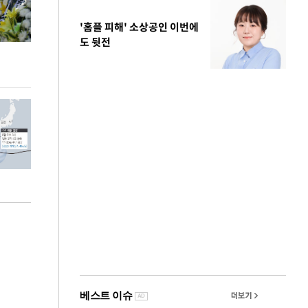
'홈플 피해' 소상공인 이번에
도 뒷전
이번주 국회에는 무슨 일이? [뉴시스국회토pic]
청와대 일주일