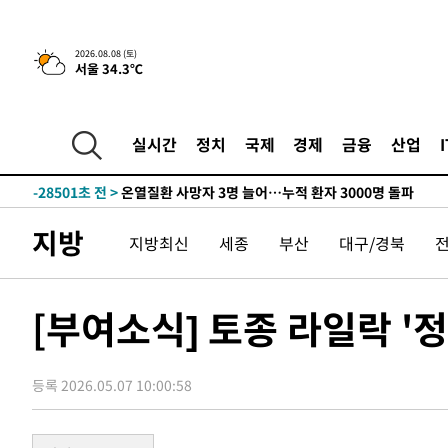
2026.08.08 (토)
서울 34.3℃
3시간 전 >
[속보]뉴욕증시 상승 마감…S&P 0.6% 나스닥 1.3%↑
-30480초 전 >
낮 최고 35도 '무더위'…동해안 시간당 30㎜ '강한 비'[
-29750초 전 >
[속보]이강인 "감독님이 원하는 마음 느꼈고, 많은 트로피
실시간
정치
국제
경제
금융
산업
틀레티코 이적"
-29532초 전 >
수도권 40도 육박 '펄펄'…동해안 일부 지역엔 호의주의
-28501초 전 >
온열질환 사망자 3명 늘어…누적 환자 3000명 돌파
-22446초 전 >
강릉에 시간당 81.4㎜ 물폭탄…도로 잠기고 담벼락 붕괴
지방
-18553초 전 >
백운산서 80년근 천종산삼 9뿌리 발견…감정가 1.3억원
지방최신
세종
부산
대구/경북
-16263초 전 >
선재도서 해루질 나섰다 실종 60대, 닷새 만에 숨진 채 발
-13797초 전 >
남자 농구, 나고야 아시안게임서 '홈팀' 일본과 한일전
[부여소식] 토종 라일락 '
-13173초 전 >
여수 오동도 해상서 모터보트 전복…1명 사망·1명 실종
-9400초 전 >
극한폭염 한풀 꺾이지만…'낮 최고 35도' 무더위, 열대야 
주 날씨]
-6418초 전 >
축구협회 "압수수색·성접대 논란 사과…쇄신의 기회로 삼
등록 2026.05.07 10:00:58
-4935초 전 >
[속보]'압수수색·성접대 논란' 축구협회 "실망과 걱정 안
송"
1시간 전 >
'최고 37도' 폭염 지속…강원동해안 최대 150㎜ 비