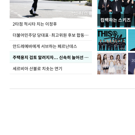
컴백하는 스키즈
사진으로 보는 
2타점 적시타 치는 이정후
더불어민주당 당대표·최고위원 후보 합동연설회
안드레예바에게 서브하는 페르난데스
주택용지 검토 알려지자... 신속히 늘어선 '근조화환'
세르비아 산불로 치솟는 연기