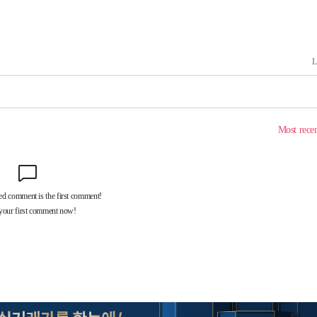
내일날씨]
 원해 아
보
견
계속[다음
겠다"
겨드려 죄