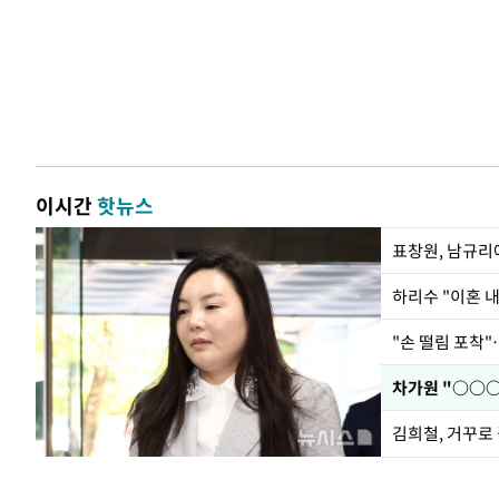
이시간
핫뉴스
하리수 "이혼 
"손 떨림 포착"