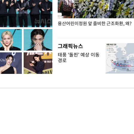
일주일
용산어린이정원 앞 즐비한 근조화환, 왜?
그래픽뉴스
태풍 '돌핀' 예상 이동
경로