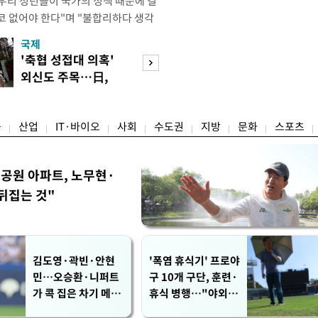
"우리 청년들이 국가의 정책 때문에 결
코 없어야 한다"며 "불합리하다 생각
 편하게 말씀해주시면 좋겠다"고 했
국제
경제
오후 X(옛 트위터)에 '청년들의 목소리
'축협 성접대 의혹'
7월 세계 식량가
2개' 자료를 공유하며 이같이 적었다.
외신도 주목…日,
0.6%↑…곡물·
인해 겪을 수 있는 제도
2002 소환
탕 강세 전환
융
산업
IT·바이오
사회
수도권
지방
문화
스포츠
공원 아파트, 노무현·
뒤집는 것"
김도영·곽빈·안현
'폭염 휴식기' 프로야
민…오승환·니퍼트
구 10개 구단, 훈련·
가 콕 집은 차기 메이
휴식 병행…"야외 훈
저리거
련 해도 안전 최우