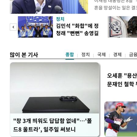
이재명 대통령은 8일 
혼을 망설이는 일은 결
하는 제도가 있을 경우
정치
다. 이 대통령은 이날 
 사업
김민석 "화합"에 정
로 찾은 결혼 페널티 2
청래 "뻔뻔" 송영길
이 대통령은 "결혼으로 
은 연임 직격
많이 본 기사
종합
정치
국제
경제
금
오세훈 "용산
문재인 철학 
"창 3개 띄워도 답답함 없네"…'폴
드8 울트라', 일주일 써보니