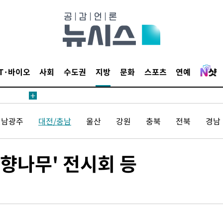
내일날씨]
 원해 아
IT·바이오
사회
수도권
지방
문화
스포츠
연예
보
전남광주
대전/충남
울산
강원
충북
전북
경남
견
정향나무' 전시회 등
계속[다음
겠다"
겨드려 죄