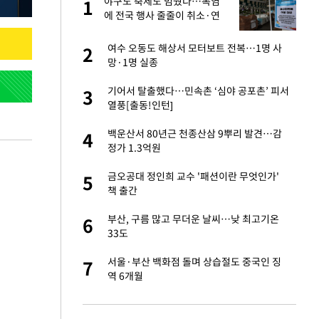
야구도 축제도 멈췄다…폭염
1
1
주일
에 전국 행사 줄줄이 취소·연
기
 노무현·문재인 철
여수 오동도 해상서 모터보트 전복…1명 사
2
2
망·1명 실종
승환·니퍼트가 콕
기어서 탈출했다…민속촌 ‘심야 공포촌’ 피서
3
3
열풍[출동!인턴]
0개 구단, 훈련·휴
백운산서 80년근 천종산삼 9뿌리 발견…감
4
4
 안전 최우선"
정가 1.3억원
까지…제조업 바꾸는
금오공대 정인희 교수 '패션이란 무엇인가'
5
5
책 출간
초췌한 근황…충주시
부산, 구름 많고 무더운 날씨…낮 최고기온
6
6
33도
…품목별 희비, 변
서울·부산 백화점 돌며 상습절도 중국인 징
7
7
①]
역 6개월