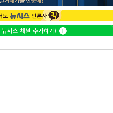
"창 3개 띄워도 답답함 없
1
네"…'폴드8 울트라', 일
써보니
오세훈 "용산공원 아파트,
2
학 뒤집는 것"
김도영·곽빈·안현민…오
3
집은 차기 메이저리거
'폭염 휴식기' 프로야구 1
4
식 병행…"야외 훈련 해도
휴머노이드부터 AI공장
5
M.AX 성과
'리센느 논란' 김선태, 
6
장 "다시 돌아올 생각?"
폭염에 장바구니 물가 들썩
7
수는 고온[폭염 속 경제는