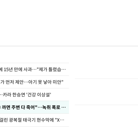
표창원, 남규리에 15년 만에 사과…"제가 틀렸습니다"
내가 먼저 제안…아기 못 낳아 미안"
…카라 한승연 '건강 이상설'
차가원 "○○○ 까면 주변 다 죽어"…녹취 폭로 파장
김희철, 거꾸로 걸린 광복절 태극기 현수막에 "X돌았네"