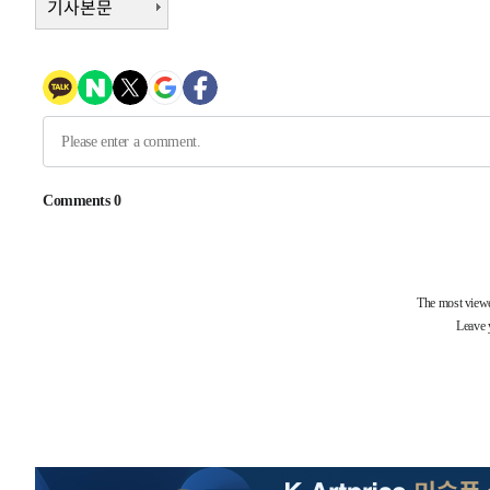
기사본문
3시간 전 >
[속보]뉴욕증시 상승 마감…S&P 0.6% 나스닥 1.3%↑
-30480초 전 >
낮 최고 35도 '무더위'…동해안 시간당 30㎜ '강한 비'[
-29750초 전 >
[속보]이강인 "감독님이 원하는 마음 느꼈고, 많은 트로피
틀레티코 이적"
-29532초 전 >
수도권 40도 육박 '펄펄'…동해안 일부 지역엔 호의주의
-28501초 전 >
온열질환 사망자 3명 늘어…누적 환자 3000명 돌파
-22446초 전 >
강릉에 시간당 81.4㎜ 물폭탄…도로 잠기고 담벼락 붕괴
-18553초 전 >
백운산서 80년근 천종산삼 9뿌리 발견…감정가 1.3억원
-16263초 전 >
선재도서 해루질 나섰다 실종 60대, 닷새 만에 숨진 채 발
-13797초 전 >
남자 농구, 나고야 아시안게임서 '홈팀' 일본과 한일전
-13173초 전 >
여수 오동도 해상서 모터보트 전복…1명 사망·1명 실종
-9400초 전 >
극한폭염 한풀 꺾이지만…'낮 최고 35도' 무더위, 열대야 
주 날씨]
-6418초 전 >
축구협회 "압수수색·성접대 논란 사과…쇄신의 기회로 삼
-4935초 전 >
[속보]'압수수색·성접대 논란' 축구협회 "실망과 걱정 안
송"
1시간 전 >
'최고 37도' 폭염 지속…강원동해안 최대 150㎜ 비
3시간 전 >
[속보]뉴욕증시 상승 마감…S&P 0.6% 나스닥 1.3%↑