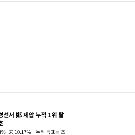
경선서 鄭 제압 누적 1위 탈
호
.08%·宋 10.17%…누적 득표는 초