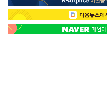
-9798초 전 >
백운산서 80년근 천종산삼 9뿌리 발견…감정가 1.3억원
-7508초 전 >
선재도서 해루질 나섰다 실종 60대, 닷새 만에 숨진 채 발견
-5042초 전 >
남자 농구, 나고야 아시안게임서 '홈팀' 일본과 한일전
-4418초 전 >
여수 오동도 해상서 모터보트 전복…1명 사망·1명 실종
-645초 전 >
극한폭염 한풀 꺾이지만…'낮 최고 35도' 무더위, 열대야 
날씨]
38분 전 >
축구협회 "압수수색·성접대 논란 사과…쇄신의 기회로 삼겠다
1시간 전 >
[속보]'압수수색·성접대 논란' 축구협회 "실망과 걱정 안겨드
4시간 전 >
'최고 37도' 폭염 지속…강원동해안 최대 150㎜ 비
6시간 전 >
[속보]뉴욕증시 상승 마감…S&P 0.6% 나스닥 1.3%↑