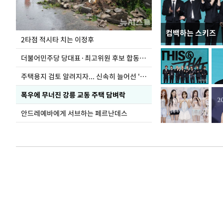
컴백하는 스키즈
이번주 국회에는 무
2타점 적시타 치는 이정후
더불어민주당 당대표·최고위원 후보 합동연설회
주택용지 검토 알려지자... 신속히 늘어선 '근조화환'
폭우에 무너진 강릉 교동 주택 담벼락
안드레예바에게 서브하는 페르난데스