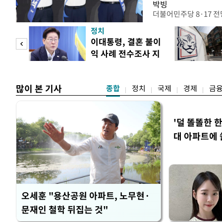
박빙
더불어민주당 8·17 
인천 권리당원 투표에서
정치
난주 첫 주말 순회경선
 사업
이대통령, 결혼 불이
경남에서는 정청래 후보
익 사례 전수조사 지
앙당 선관위원장은 8일
시
합산 결과 김 후보가 전체
많이 본 기사
종합
정치
국제
경제
금
'덜 똘똘한 
대 아파트에 
오세훈 "용산공원 아파트, 노무현·
문재인 철학 뒤집는 것"