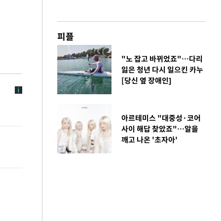
피플
"노 잡고 바뀌었죠"…다리
잃은 청년 다시 일으킨 카누
[당신 옆 장애인]
아르테미스 "대중성·코어
사이 해답 찾았죠"…알을
깨고 나온 '초자아'