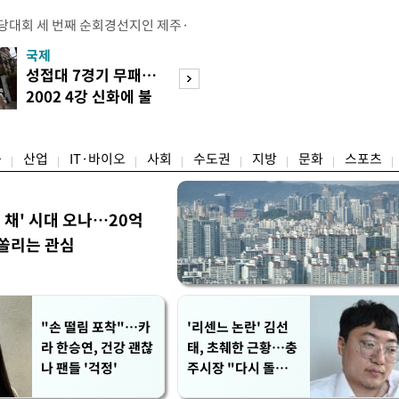
전당대회 세 번째 순회경선지인 제주·
 김민석 당대표 후보가 승리했다. 지
국제
경제
에서 충청권은 김 후보가, 부산·울산·
성접대 7경기 무패…
세계식량가격 다
가 승리한 바 있다. 소병훈 민주당 중
2002 4강 신화에 불
상승…곡물·설탕 
 제주·인천 순회경선 권리당원 투표
똥
썩'
 투표 4만7198표 중 2만2537
융
산업
IT·바이오
사회
수도권
지방
문화
스포츠
한 채' 시대 오나…20억
쏠리는 관심
"손 떨림 포착"…카
'리센느 논란' 김선
라 한승연, 건강 괜찮
태, 초췌한 근황…충
나 팬들 '걱정'
주시장 "다시 돌아올
생각?"