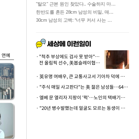
금융
시
다시 뛰는 코스닥…
'들
ETF 수익률 상위권
찍어
연예
"척추 부상에도 검사 못 받아"…
전 올림픽 선수, 美봅슬레이협회
상대 소송
· 英유명 여배우, 큰 교통사고서 기아차 덕에 살았다
· "주식 매일 사고판다"는 美 젊은 남성들…64%가 "나는 인생의 패배자“
· 엘베 문 열리자 지팡이 '퍽'…노인의 택배기사 폭행 이유
· "20년 병수발했는데 얼굴도 모르는 동생이 유산 절반을"…배다른 형제 상속권 있을까