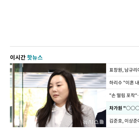
이시간
핫뉴스
하리수 "이혼 
"손 떨림 포착"
김준호, 이상준