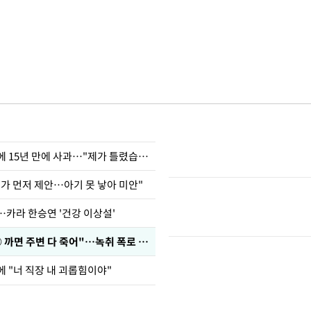
표창원, 남규리에 15년 만에 사과…"제가 틀렸습니다"
내가 먼저 제안…아기 못 낳아 미안"
…카라 한승연 '건강 이상설'
차가원 "○○○ 까면 주변 다 죽어"…녹취 폭로 파장
에 "너 직장 내 괴롭힘이야"