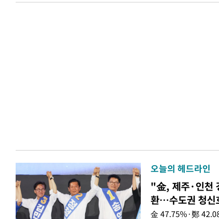
오늘의 헤드라인
"金, 제주·인천 
환…수도권 청신
金 47.75%·鄭 42