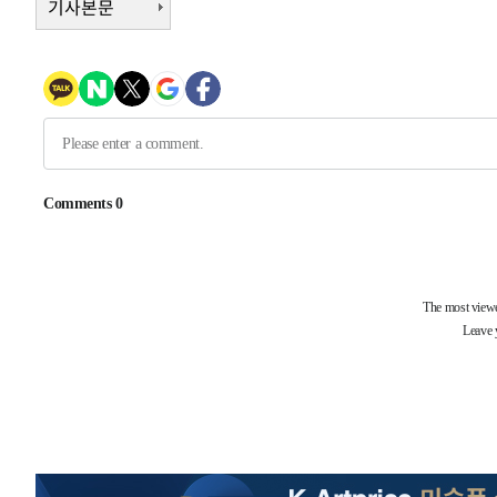
기사본문
-4418초 전 >
여수 오동도 해상서 모터보트 전복…1명 사망·1명 실종
-645초 전 >
극한폭염 한풀 꺾이지만…'낮 최고 35도' 무더위, 열대야 
날씨]
38분 전 >
축구협회 "압수수색·성접대 논란 사과…쇄신의 기회로 삼겠다
1시간 전 >
[속보]'압수수색·성접대 논란' 축구협회 "실망과 걱정 안겨드
4시간 전 >
'최고 37도' 폭염 지속…강원동해안 최대 150㎜ 비
6시간 전 >
[속보]뉴욕증시 상승 마감…S&P 0.6% 나스닥 1.3%↑
-29247초 전 >
[속보]與최고위원 제주·인천 순회경선…박선원·최민희
한민수·김용 순
-29200초 전 >
[속보]김민석, 與 전대 당원투표 누적 득표율 45.42%로 
청래 44.56%
-28482초 전 >
[속보]與 대표 경선 제주·인천 당원투표…金 47.75%·
42.08%·宋 10.17%
-28016초 전 >
이강인 "아틀레티코 이적 기뻐…등번호 7번 의미보단 팀 
것"
-27951초 전 >
[속보]與 당대표 경선, 제주·인천 권리당원 투표 김민석 
-21725초 전 >
낮 최고 35도 '무더위'…동해안 시간당 30㎜ '강한 비'[
-20995초 전 >
[속보]이강인 "감독님이 원하는 마음 느꼈고, 많은 트로피
틀레티코 이적"
-20777초 전 >
수도권 40도 육박 '펄펄'…동해안 일부 지역엔 호의주의
-19746초 전 >
온열질환 사망자 3명 늘어…누적 환자 3000명 돌파
-13691초 전 >
강릉에 시간당 81.4㎜ 물폭탄…도로 잠기고 담벼락 붕괴