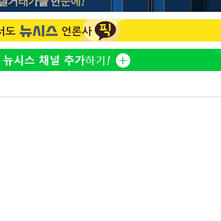
계속[다음주
"
려 죄송"