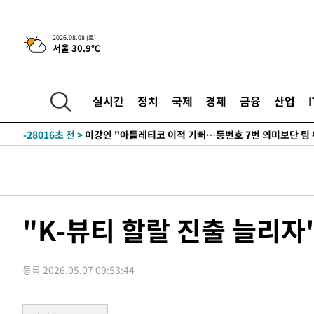
2026.08.08 (토)
6시간 전 >
[속보]뉴욕증시 상승 마감…S&P 0.6% 나스닥 1.3%↑
서울 30.9℃
-29247초 전 >
[속보]與최고위원 제주·인천 순회경선…박선원·최민희
한민수·김용 순
-29200초 전 >
[속보]김민석, 與 전대 당원투표 누적 득표율 45.42%로 
실시간
정치
국제
경제
금융
산업
청래 44.56%
-28482초 전 >
[속보]與 대표 경선 제주·인천 당원투표…金 47.75%·
42.08%·宋 10.17%
-28016초 전 >
이강인 "아틀레티코 이적 기뻐…등번호 7번 의미보단 팀 
것"
-27951초 전 >
[속보]與 당대표 경선, 제주·인천 권리당원 투표 김민석 
-21725초 전 >
낮 최고 35도 '무더위'…동해안 시간당 30㎜ '강한 비'[
-20995초 전 >
[속보]이강인 "감독님이 원하는 마음 느꼈고, 많은 트로피
틀레티코 이적"
-20777초 전 >
수도권 40도 육박 '펄펄'…동해안 일부 지역엔 호의주의
"K-뷰티 할랄 진출 늘리
-19746초 전 >
온열질환 사망자 3명 늘어…누적 환자 3000명 돌파
-13691초 전 >
강릉에 시간당 81.4㎜ 물폭탄…도로 잠기고 담벼락 붕괴
-9798초 전 >
백운산서 80년근 천종산삼 9뿌리 발견…감정가 1.3억원
등록 2026.05.07 09:53:44
-7508초 전 >
선재도서 해루질 나섰다 실종 60대, 닷새 만에 숨진 채 발견
-5042초 전 >
남자 농구, 나고야 아시안게임서 '홈팀' 일본과 한일전