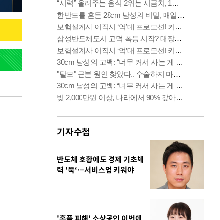
기자수첩
반도체 호황에도 경제 기초체
력 '뚝‘…서비스업 키워야
'홈플 피해' 소상공인 이번에