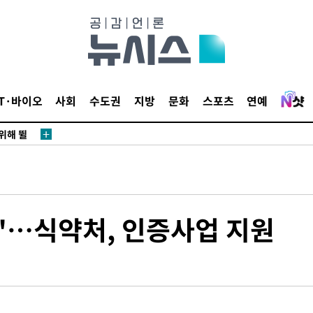
·서미화·
1위… 정
IT·바이오
사회
수도권
지방
문화
스포츠
연예
鄭
위해 뛸
승리
내일날씨]
 원해 아
보
자"…식약처, 인증사업 지원