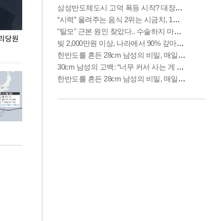
권리당원
무더위 잊는 도심형 여름 축제 '2026 서울 바캉스
용산어린이정원 앞
페스티벌'