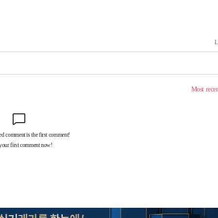
계속[다음주
"
려 죄송"
·서미화·
1위… 정
鄭
위해 뛸
승리
내일날씨]
 원해 아
보