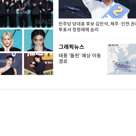
슨 일이? [뉴시스국회토pic]
민주당 당대표 후보 김민석, 제주·인천 
투표서 정청래에 승리
그래픽뉴스
태풍 '돌핀' 예상 이동
경로