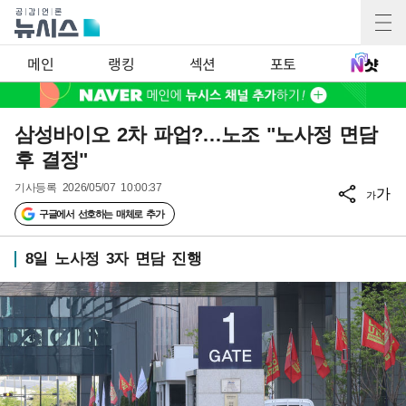
메인
랭킹
섹션
포토
삼성바이오 2차 파업?…노조 "노사정 면담
후 결정"
기사등록
2026/05/07 10:00:37
가
가
구글에서 선호하는 매체로 추가
8일 노사정 3자 면담 진행