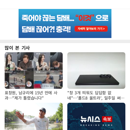
많이 본 기사
표창원, 남규리에 15년 만에 사
"창 3개 띄워도 답답함 없
과…"제가 틀렸습니다"
네"…'폴드8 울트라', 일주일 써보
니