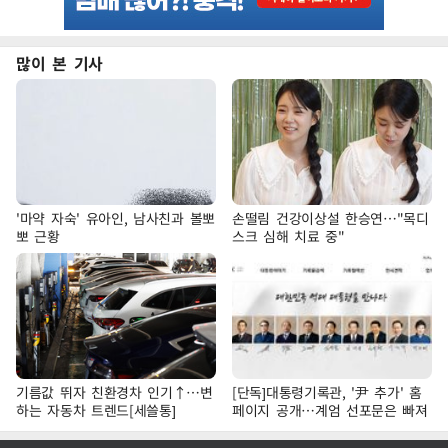
많이 본 기사
'마약 자숙' 유아인, 남사친과 볼뽀
손떨림 건강이상설 한승연…"목디
뽀 근황
스크 심해 치료 중"
기름값 뛰자 친환경차 인기↑…변
[단독]대통령기록관, '尹 추가' 홈
하는 자동차 트렌드[세쓸통]
페이지 공개…계엄 선포문은 빠져