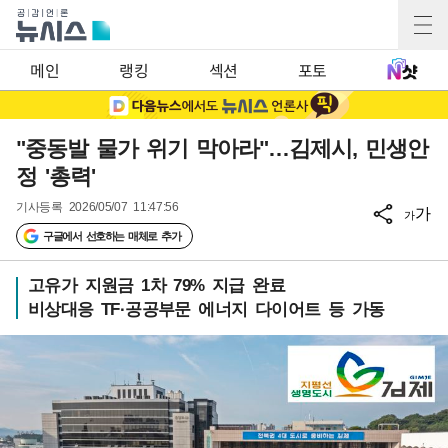
메인
랭킹
섹션
포토
"중동발 물가 위기 막아라"…김제시, 민생안
정 '총력'
기사등록
2026/05/07 11:47:56
가
가
구글에서 선호하는 매체로 추가
고유가 지원금 1차 79% 지급 완료
비상대응 TF·공공부문 에너지 다이어트 등 가동