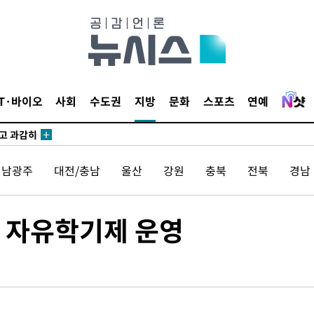
교수…이병
지(종합)
0.3만개
IT·바이오
사회
수도권
지방
문화
스포츠
연예
 4.1%로
말고 과감히
쪽 아웃바
전남광주
대전/충남
울산
강원
충북
전북
경남
 하향
별재난지역
…희망지 못
 자유학기제 운영
날씨]
요 선제 대
무'