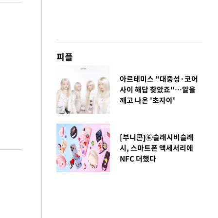
피플
아르테미스 "대중성·코어
사이 해답 찾았죠"…알을
깨고 나온 '초자아'
[부니콘]⑥슬래시비슬래
시, 스마트폰 액세서리에
NFC 더했다