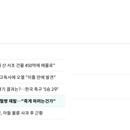
에 산 서초 건물 450억에 매물로"
고독사에 오열 "이틀 만에 발견"
경기 결과는?…한국 축구 '5승 2무'
백혈병 재발…"죽게 하려는건가"
 아들 불륜 사과 후 근황