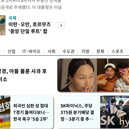
오후 2시부터 8시까지 부동산 정책을
비공개로 주재했다. 이 대통령은 이날
원장으로부터 주택 공급 촉진을 위한
국제
경제
과 함께 부동산의 조기 공급 유도 및
이란·오만, 호르무즈
수도권 고용 급랭
다고 강유정 청와대 수석대변인이 서
'중앙 단일 루트' 합
전국 취업자 10명
회의에는 한 총리와 구윤철 부총리
의
1명뿐
융
산업
IT·바이오
사회
수도권
지방
문화
스포츠
, 아들 불륜 사과 후
미소
외국인 심판 성 접대
SK하이닉스, 주당
7경기 들여다보니…
375원 분기배당 결
한국 축구 '5승 2무'
정…3분기 중 추가
주주환원 발표