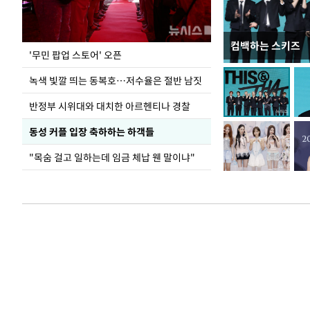
컴백하는 스키즈
지석천 뒤덮은 
'무민 팝업 스토어' 오픈
녹색 빛깔 띄는 동복호…저수율은 절반 남짓
반정부 시위대와 대치한 아르헨티나 경찰
동성 커플 입장 축하하는 하객들
"목숨 걸고 일하는데 임금 체납 웬 말이냐"