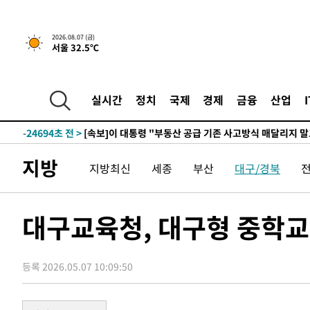
2026.08.07 (금)
서울 32.5℃
-2172초 전 >
[속보]규제합리화위원회 부위원장에 김태유 서울대 공대 
태 후임
-32244초 전 >
이강인, 폭염 속 AT마드리드 첫 훈련…80명 식사 대접까
-29383초 전 >
미 사업체 일자리, 7월에 2.3만개 순감하고 그 전 2개월 1
실시간
정치
국제
경제
금융
산업
하향수정 (2보)
-28831초 전 >
[속보] 미 사업체, 일자리 7월에 2.3만 개 줄어…실업률은
↓
-24694초 전 >
[속보]이 대통령 "부동산 공급 기존 사고방식 매달리지 
실천"
-23779초 전 >
이란, "오만과 '중앙 단일 루트' 합의…북쪽 인바운드·남
지방
지방최신
세종
부산
대구/경북
운드는 임시"
-15347초 전 >
"낮 기온 소폭 하락"…수도권 폭염중대경보, 폭염경보로
-15311초 전 >
[속보]이 대통령, '호우피해' 안동·의성 관할 4개 면 특
선포
-15274초 전 >
[단독]중수청 지원 검사들, 정원 초과 시 낮은 계급 임용
대구교육청, 대구형 중학교
갈 수도
-13245초 전 >
낮 최고 37도 찜통더위…곳곳 소나기·강원 많은 비[내일
-11551초 전 >
SK하이닉스, 용인·청주 팹에 54조 투자…"AI 메모리 수
응"
등록 2026.05.07 10:09:50
-8407초 전 >
여자배구 이재영·이다영 자매, 아제르바이잔 투란VC 입단
-7660초 전 >
외국인 심판 성 접대 7경기 들여다보니…한국 축구 '5승 2
-7394초 전 >
[속보]코스닥, 2.86포인트(0.36%) 내린 798.81마감