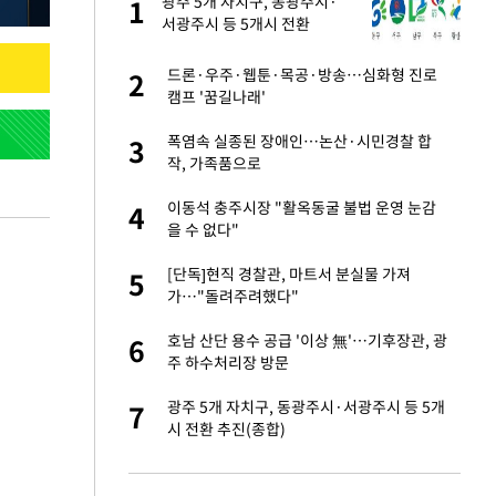
건물
광주 5개 자치구, 동광주시·
1
1
서광주시 등 5개시 전환
 사과 후 근황…밝
드론·우주·웹툰·목공·방송…심화형 진로
2
2
캠프 '꿈길나래'
경기 들여다보니…한
폭염속 실종된 장애인…논산·시민경찰 합
3
3
작, 가족품으로
 분기배당 결정…3
이동석 충주시장 "활옥동굴 불법 운영 눈감
4
4
표
을 수 없다"
75원 분기 배
[단독]현직 경찰관, 마트서 분실물 가져
5
5
방안 확정"
가…"돌려주려했다"
안…이동 용이한 장
호남 산단 용수 공급 '이상 無'…기후장관, 광
6
6
주 하수처리장 방문
실 주소 남겼다…
광주 5개 자치구, 동광주시·서광주시 등 5개
7
7
다
시 전환 추진(종합)