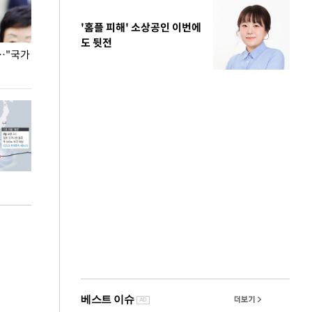
'홈플 피해' 소상공인 이번에
도 뒷전
…"국가
홈플러스, 67개 점포 가오픈… 13일 정식 개장
오세훈 서울시장,
환경 점검