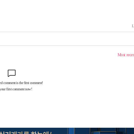
마쳐
장 기소
회
교수…이병
지(종합)
0.3만개
 4.1%로
말고 과감히
쪽 아웃바
 하향
별재난지역
…희망지 못
날씨]