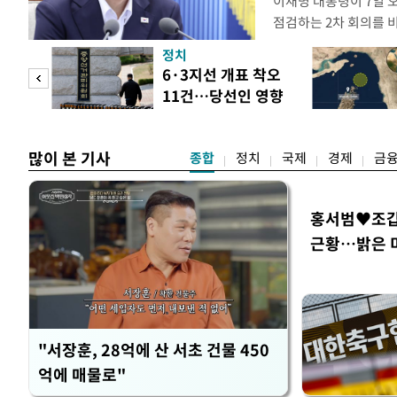
이재명 대통령이 7일 
점검하는 2차 회의를 
관계부처 장관들과 위
정치
금융 지원 방향 및 방안
 두
6·3지선 개표 착오
지원 방안을 보고 받았
11건…당선인 영향
면 브리핑에서 밝혔다 
 정도
없어
많이 본 기사
종합
정치
국제
경제
금
홍서범♥조갑경
근황…밝은 
"서장훈, 28억에 산 서초 건물 450
억에 매물로"