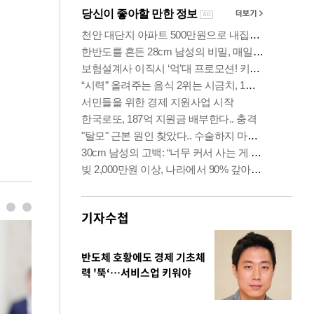
기자수첩
반도체 호황에도 경제 기초체
력 '뚝‘…서비스업 키워야