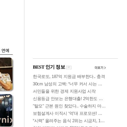
금융
…
두나무, 경찰청 '압수
 중
가상자산' 관리한다
연예