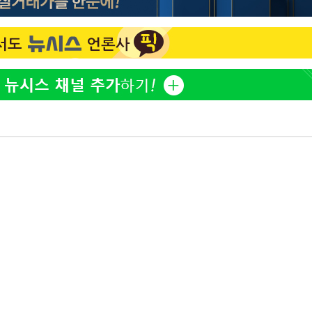
"서장훈, 28억에 산 서초 
1
450억에 매물로"
요 선제 대
홍서범♥조갑경, 아들 불륜
2
무'
은 미소
외국인 심판 성 접대 7
3
마쳐
국 축구 '5승 2무'
SK하이닉스, 주당 375원
4
분기 중 추가 주주환원 발
장 기소
[속보]SK하이닉스, 주당 3
5
당…"3분기 중 주주환원 
회
교수…이병
與 황희 "버스 하우스 제
6
점도 있을 것"
치킨 시키려다 실명·사무
7
中 스파이웨어 꼬리 밟혔