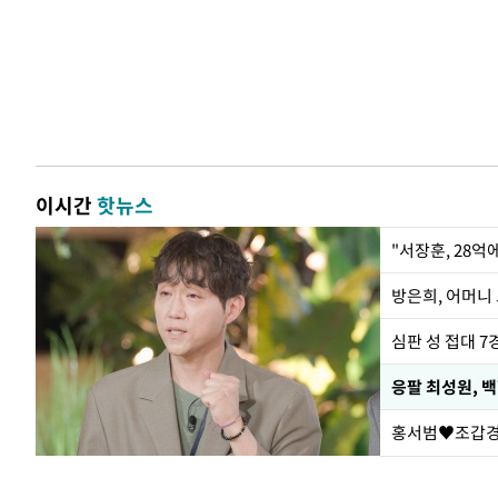
이시간
핫뉴스
"서장훈, 28억
방은희, 어머니 
심판 성 접대 7
응팔 최성원, 
홍서범♥조갑경,