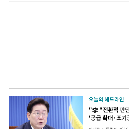
오늘의 헤드라인
"李 "전환적 판
'공급 확대·조기