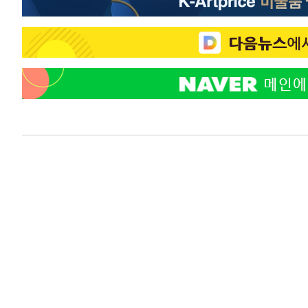
-11551초 전 >
SK하이닉스, 용인·청주 팹에 54조 투자…"AI 메모리 수
응"
-8407초 전 >
여자배구 이재영·이다영 자매, 아제르바이잔 투란VC 입단
-7660초 전 >
외국인 심판 성 접대 7경기 들여다보니…한국 축구 '5승 2
-7394초 전 >
[속보]코스닥, 2.86포인트(0.36%) 내린 798.81마감
-7347초 전 >
[속보]코스피, 6200선 약보합…0.60% 내린 6258.77에 
-7327초 전 >
[속보]원·달러 환율, 7.7원 내린 1416.1원 마감
-7216초 전 >
[속보] 노원서 40.1도 관측…서울, 2018년 이후 첫 40도
-4306초 전 >
[속보]종합특검, '계엄 수용공간 확보' 신용해 前교정본부
-3179초 전 >
외신들도 주목한 韓축구 파문…"국민적 공분에 수사 재개"
-3150초 전 >
11시간 압수수색에 성접대 파문까지…'쑥대밭' 된 축구협
-2172초 전 >
[속보]규제합리화위원회 부위원장에 김태유 서울대 공대 
태 후임