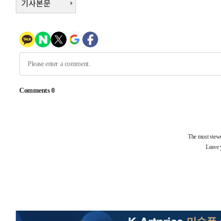
기사본문
-7347초 전 >
[속보]코스피, 6200선 약보합…0.60% 내린 6258.77에 
-7327초 전 >
[속보]원·달러 환율, 7.7원 내린 1416.1원 마감
-7216초 전 >
[속보] 노원서 40.1도 관측…서울, 2018년 이후 첫 40도
-4306초 전 >
[속보]종합특검, '계엄 수용공간 확보' 신용해 前교정본부
-3179초 전 >
외신들도 주목한 韓축구 파문…"국민적 공분에 수사 재개"
-3150초 전 >
11시간 압수수색에 성접대 파문까지…'쑥대밭' 된 축구협
-2172초 전 >
[속보]규제합리화위원회 부위원장에 김태유 서울대 공대 
태 후임
-32244초 전 >
이강인, 폭염 속 AT마드리드 첫 훈련…80명 식사 대접까
-29383초 전 >
미 사업체 일자리, 7월에 2.3만개 순감하고 그 전 2개월 1
하향수정 (2보)
-28831초 전 >
[속보] 미 사업체, 일자리 7월에 2.3만 개 줄어…실업률은
↓
-24694초 전 >
[속보]이 대통령 "부동산 공급 기존 사고방식 매달리지 
실천"
-23779초 전 >
이란, "오만과 '중앙 단일 루트' 합의…북쪽 인바운드·남
운드는 임시"
-15347초 전 >
"낮 기온 소폭 하락"…수도권 폭염중대경보, 폭염경보로
-15311초 전 >
[속보]이 대통령, '호우피해' 안동·의성 관할 4개 면 특
선포
-15274초 전 >
[단독]중수청 지원 검사들, 정원 초과 시 낮은 계급 임용
갈 수도
-13245초 전 >
낮 최고 37도 찜통더위…곳곳 소나기·강원 많은 비[내일