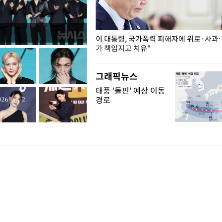
개구리밥
이 대통령, 국가폭력 피해자에 위로·사과
가 책임지고 치유"
그래픽뉴스
태풍 '돌핀' 예상 이동
경로