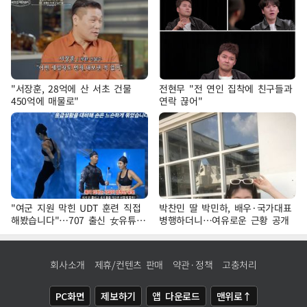
"서장훈, 28억에 산 서초 건물
전현무 "전 연인 집착에 친구들과
450억에 매물로"
연락 끊어"
"여군 지원 막힌 UDT 훈련 직접
박찬민 딸 박민하, 배우·국가대표
해봤습니다"…707 출신 女유튜버
병행하더니…여유로운 근황 공개
'완벽 소화'
회사소개
제휴/컨텐츠 판매
약관·정책
고충처리
PC화면
제보하기
앱 다운로드
맨위로↑