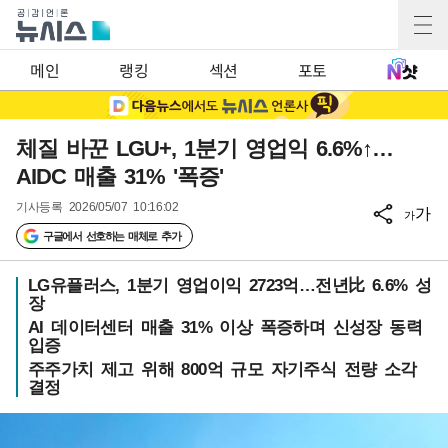
메인
랭킹
섹션
포토
체질 바꾼 LGU+, 1분기 영업익 6.6%↑…
AIDC 매출 31% '폭증'
기사등록
2026/05/07 10:16:02
가
가
구글에서 선호하는 매체로 추가
LG유플러스, 1분기 영업이익 2723억…전년比 6.6% 성
장
AI 데이터센터 매출 31% 이상 폭증하며 신성장 동력
입증
주주가치 제고 위해 800억 규모 자기주식 전량 소각
결정