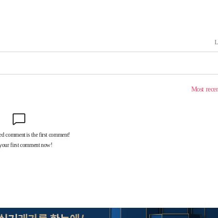
기소
수…이병태
지(종합)
0.3만개
 4.1%로
말고 과감히
쪽 아웃바
하향
재난지역 선
희망지 못
씨]
 선제 대