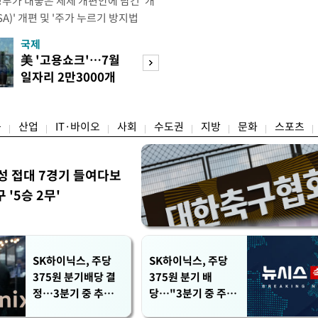
정부가 내놓은 세제 개편안에 담긴 '개
)' 개편 및 '주가 누르기 방지법
것을 지시했다. 이 대통령은 이날 참모
국제
경제
서 ISA 개편 방안 및 주가 누르기 방
美 '고용쇼크'…7월
수도권 고용 급랭
들의 반발 등에 대한 내용을 보고 받
일자리 2만3000개
전국 취업자 10명
대통령은 ISA 개편안과
감소
1명뿐
융
산업
IT·바이오
사회
수도권
지방
문화
스포츠
성 접대 7경기 들여다보
'5승 2무'
SK하이닉스, 주당
SK하이닉스, 주당
375원 분기배당 결
375원 분기 배
정…3분기 중 추가
당…"3분기 중 주주
주주환원 발표
환원 방안 확정"