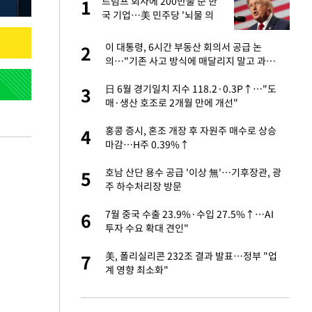
 사
트럼프 회사에 200만불 준 한
1
1
국 기업…美 민주당 '뇌물 의
혹' 조사
경기 들여다보니…한
이 대통령, 6시간 부동산 회의서 공급 논
2
2
의…"기존 사고 방식에 매달리지 말고 과감
히 실천"(종합)
 분기배당 결정…3
日 6월 경기일치 지수 118.2·0.3P↑…"도
3
3
표
매·생산 호조로 2개월 만에 개선"
75원 분기 배
홍콩 증시, 혼조 개장 후 자원주 매수로 상승
4
4
방안 확정"
마감…H주 0.39%↑
안…이동 용이한 장
호남 산단 용수 공급 '이상 無'…기후장관, 광
5
5
주 하수처리장 방문
…"배우가 내 길 아
7월 중국 수출 23.9%·수입 27.5%↑…AI
6
6
투자 수요 확대 견인"
 밥 사줘…상대 주장
美, 폴리실리콘 232조 결과 발표…정부 "업
7
7
계 영향 최소화"