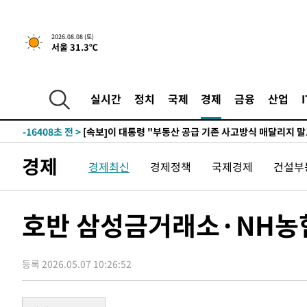
1시간 전 >
[속보]규제합리화위원회 부위원장에 김태유 서울대 공대 교
2026.08.08 (토)
서울 31.3℃
후임
-23958초 전 >
이강인, 폭염 속 AT마드리드 첫 훈련…80명 식사 대접까
-21097초 전 >
미 사업체 일자리, 7월에 2.3만개 순감하고 그 전 2개월 1
하향수정 (2보)
-20545초 전 >
[속보] 미 사업체, 일자리 7월에 2.3만 개 줄어…실업률은
실시간
정치
국제
경제
금융
산업
↓
-16408초 전 >
[속보]이 대통령 "부동산 공급 기존 사고방식 매달리지 
실천"
-15493초 전 >
이란, "오만과 '중앙 단일 루트' 합의…북쪽 인바운드·남
운드는 임시"
-7061초 전 >
"낮 기온 소폭 하락"…수도권 폭염중대경보, 폭염경보로 
경제
경제최신
경제정책
국제경제
건설부
-7025초 전 >
[속보]이 대통령, '호우피해' 안동·의성 관할 4개 면 특별
포
-6988초 전 >
[단독]중수청 지원 검사들, 정원 초과 시 낮은 계급 임용…
갈 수도
-4959초 전 >
낮 최고 37도 찜통더위…곳곳 소나기·강원 많은 비[내일날
호반 삼성금거래소·NH농협
-3265초 전 >
SK하이닉스, 용인·청주 팹에 54조 투자…"AI 메모리 수요
응"
-121초 전 >
여자배구 이재영·이다영 자매, 아제르바이잔 투란VC 입단
등록 2026.05.07 10:26:52
10분 전 >
외국인 심판 성 접대 7경기 들여다보니…한국 축구 '5승 2무'
14분 전 >
[속보]코스닥, 2.86포인트(0.36%) 내린 798.81마감
15분 전 >
[속보]코스피, 6200선 약보합…0.60% 내린 6258.77에 마쳐