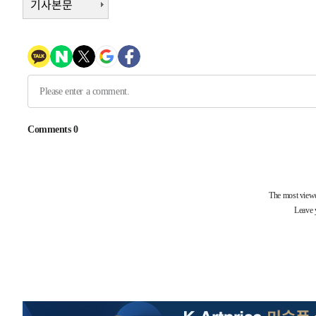
기사본문
15분 전 >
[속보]원·달러 환율, 7.7원 내린 1416.1원 마감
17분 전 >
[속보] 노원서 40.1도 관측…서울, 2018년 이후 첫 40도
1시간 전 >
[속보]종합특검, '계엄 수용공간 확보' 신용해 前교정본부장 
1시간 전 >
외신들도 주목한 韓축구 파문…"국민적 공분에 수사 재개"
1시간 전 >
11시간 압수수색에 성접대 파문까지…'쑥대밭' 된 축구협회
1시간 전 >
[속보]규제합리화위원회 부위원장에 김태유 서울대 공대 교
후임
-23958초 전 >
이강인, 폭염 속 AT마드리드 첫 훈련…80명 식사 대접까
-21097초 전 >
미 사업체 일자리, 7월에 2.3만개 순감하고 그 전 2개월 1
하향수정 (2보)
-20545초 전 >
[속보] 미 사업체, 일자리 7월에 2.3만 개 줄어…실업률은
↓
-16408초 전 >
[속보]이 대통령 "부동산 공급 기존 사고방식 매달리지 
실천"
-15493초 전 >
이란, "오만과 '중앙 단일 루트' 합의…북쪽 인바운드·남
운드는 임시"
-7061초 전 >
"낮 기온 소폭 하락"…수도권 폭염중대경보, 폭염경보로 
-7025초 전 >
[속보]이 대통령, '호우피해' 안동·의성 관할 4개 면 특별
포
-6988초 전 >
[단독]중수청 지원 검사들, 정원 초과 시 낮은 계급 임용…
갈 수도
-4959초 전 >
낮 최고 37도 찜통더위…곳곳 소나기·강원 많은 비[내일날
-3265초 전 >
SK하이닉스, 용인·청주 팹에 54조 투자…"AI 메모리 수요