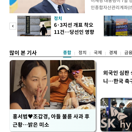
이재명 대통령이 7일 
인종합자산관리계좌(ISA
안'을 전면 재검토 할 
정치
들과의 상황 점검 회의에
 두
6·3지선 개표 착오
지법안을 둘러싼 투자자
11건…당선인 영향
았다. 이 자리에서 이 
 정도
없어
많이 본 기사
종합
정치
국제
경제
금
외국인 심판 
니…한국 축구 
홍서범♥조갑경, 아들 불륜 사과 후
근황…밝은 미소