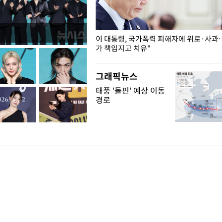
개구리밥
이 대통령, 국가폭력 피해자에 위로·사과
가 책임지고 치유"
그래픽뉴스
태풍 '돌핀' 예상 이동
경로