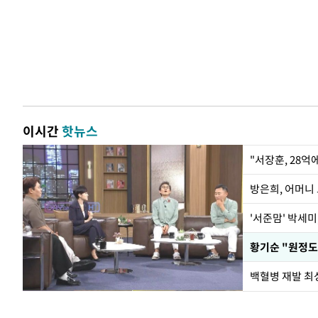
이시간
핫뉴스
"서장훈, 28억
방은희, 어머니 
'서준맘' 박세미
황기순 "원정도
백혈병 재발 최성