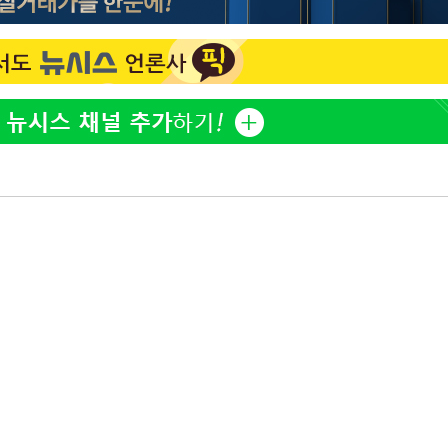
홍서범♥조갑경, 아들 불륜
1
과 후 근황…밝은 미소
외국인 심판 성 접대 7
2
국 축구 '5승 2무'
SK하이닉스, 주당 375원
3
분기 중 추가 주주환원 발
[속보]SK하이닉스, 주당 3
4
기소
당…"3분기 중 주주환원 
與 황희 "버스 하우스 제
5
점도 있을 것"
수…이병태
최성원, 백혈병 두 번 투병
6
닌가 싶었다"
황정민 20년 팬 "내게도
7
틀리다 확신"