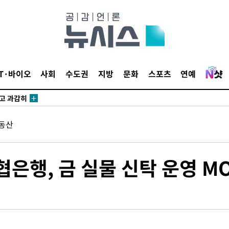
수…이병태
지(종합)
0.3만개
 4.1%로
IT·바이오
사회
수도권
지방
문화
스포츠
연예
말고 과감히
쪽 아웃바
하향
동산
재난지역 선
희망지 못
씨]
은행, 금 실물 신탁 운영 M
 선제 대