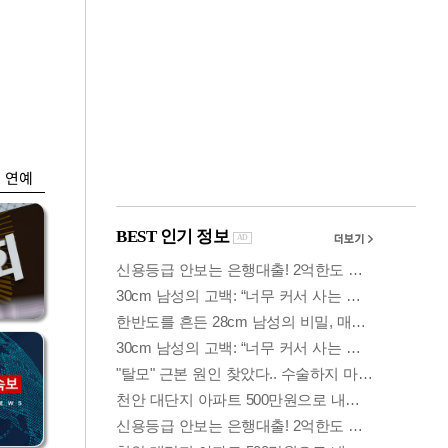
금융
…
두나무, 경찰청 '압수
 중
가상자산' 관리한다
연예