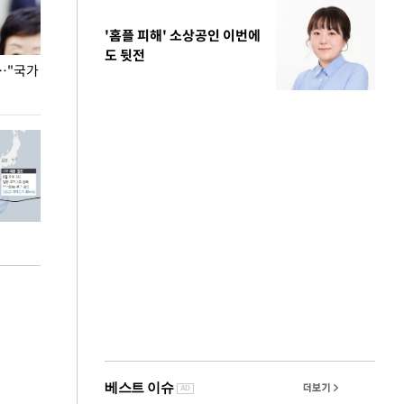
'홈플 피해' 소상공인 이번에
도 뒷전
…"국가
홈플러스, 67개 점포 가오픈… 13일 정식 개장
오세훈 서울시장,
환경 점검