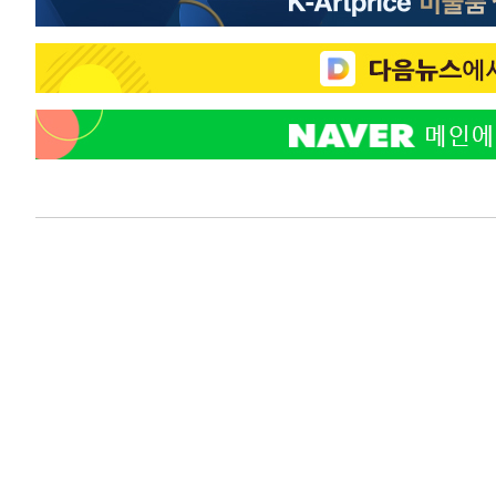
응"
-121초 전 >
여자배구 이재영·이다영 자매, 아제르바이잔 투란VC 입단
10분 전 >
외국인 심판 성 접대 7경기 들여다보니…한국 축구 '5승 2무'
14분 전 >
[속보]코스닥, 2.86포인트(0.36%) 내린 798.81마감
15분 전 >
[속보]코스피, 6200선 약보합…0.60% 내린 6258.77에 마쳐
15분 전 >
[속보]원·달러 환율, 7.7원 내린 1416.1원 마감
17분 전 >
[속보] 노원서 40.1도 관측…서울, 2018년 이후 첫 40도
1시간 전 >
[속보]종합특검, '계엄 수용공간 확보' 신용해 前교정본부장 
1시간 전 >
외신들도 주목한 韓축구 파문…"국민적 공분에 수사 재개"
1시간 전 >
11시간 압수수색에 성접대 파문까지…'쑥대밭' 된 축구협회
1시간 전 >
[속보]규제합리화위원회 부위원장에 김태유 서울대 공대 교
후임