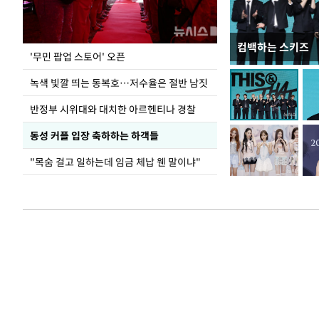
컴백하는 스키즈
지석천 뒤덮은 
'무민 팝업 스토어' 오픈
녹색 빛깔 띄는 동복호…저수율은 절반 남짓
반정부 시위대와 대치한 아르헨티나 경찰
동성 커플 입장 축하하는 하객들
"목숨 걸고 일하는데 임금 체납 웬 말이냐"