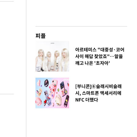
피플
아르테미스 "대중성·코어
사이 해답 찾았죠"…알을
깨고 나온 '초자아'
[부니콘]⑥슬래시비슬래
시, 스마트폰 액세서리에
NFC 더했다