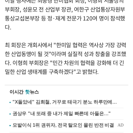
이날 행사에는 최중경 한미협회 회장, 이형희 서울상의
부회장, 성윤모 전 산업부 장관, 여한구 산업통상자원부
통상교섭본부장 등 정·재계 전문가 120여 명이 참석했
다.
최 회장은 개회사에서 "한미일 협력은 역사상 가장 강력
한 산업동맹이 될 것"이라며 실질적 성과 창출을 강조했
다. 이형희 부회장은 "민간 차원의 협력을 강화해 더 긴
밀한 산업 생태계를 구축하겠다"고 밝혔다.
이시간
핫
뉴스
"X돌았네" 김희철, 거꾸로 태극기 분노 하루만에…
권상우 "내 또래 중 내가 제일 빠른데 아들은…"