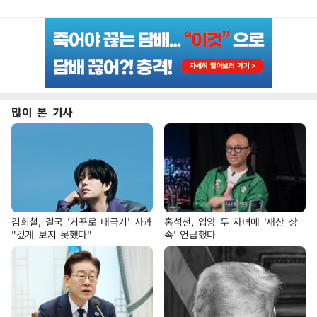
많이 본 기사
김희철, 결국 '거꾸로 태극기' 사과
홍석천, 입양 두 자녀에 '재산 상
"깊게 보지 못했다"
속' 언급했다