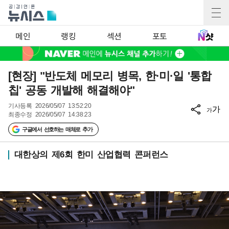
메인
랭킹
섹션
포토
[현장] "반도체 메모리 병목, 한·미·일 '통합
칩' 공동 개발해 해결해야"
기사등록
2026/05/07 13:52:20
가
가
최종수정
2026/05/07 14:38:23
구글에서 선호하는 매체로 추가
대한상의 제6회 한미 산업협력 콘퍼런스