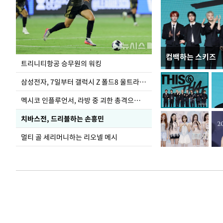
컴백하는 스키즈
입추 하루 앞둔 
트리니티항공 승무원의 워킹
폭염
삼성전자, 7일부터 갤럭시 Z 폴드8 울트라·폴드8·플립8 출시
멕시코 인플루언서, 라방 중 괴한 총격으로 사망
치바스전, 드리블하는 손흥민
멀티 골 세리머니하는 리오넬 메시