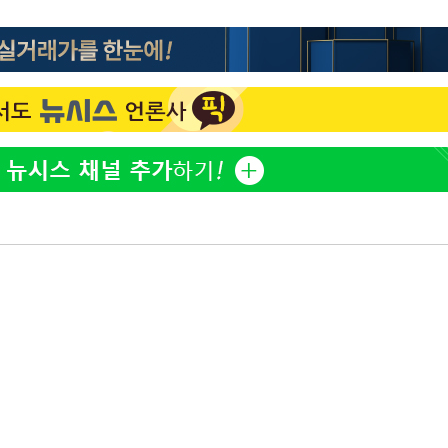
방은희, 母 고독사에 오열 
1
틀 만에 발견"
김지수, '여행사 대표' 변
2
니…"
축구협회, 15년 전 심판 
3
재는 내부 지침 준수"
"바지 벗고 앞뒤로 돌아야
4
서아, 기쁨조 검사 수치심
[속보] 뉴욕증시, 혼조 
5
0.3%↓, 다우 0.14%↑
'학폭 논란' 지수, 필리핀
6
근황
서인영 "환희가 크리스마스
7
폭로