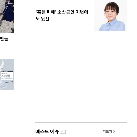
'홈플 피해' 소상공인 이번에
도 뒷전
 팬들
이 대통령, '청년 대책 속도 높여야…폭염 문제도
입추 코앞인데 전
총력 대응'