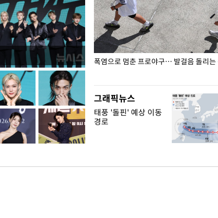
전남광주… 열화상 카메라에 담긴
폭염으로 멈춘 프로야구… 발걸음 돌리는
그래픽뉴스
태풍 '돌핀' 예상 이동
경로