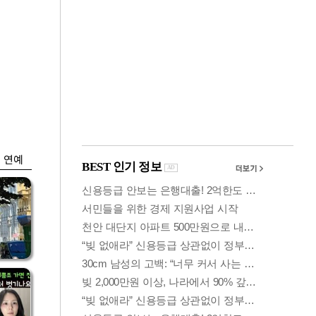
금융
입찰
삼전닉스 강보합…코
효성
스피 장초반 6300선
탈환
연예