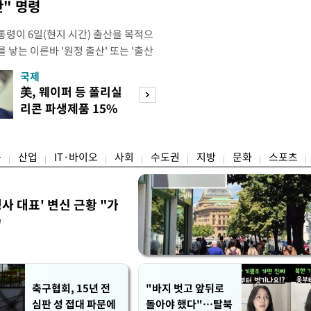
" 명령
통령이 6일(현지 시간) 출산을 목적으
 낳는 이른바 '원정 출산' 또는 '출산
시했다. 트럼프 대통령은 이날 백악관
국제
경제
내용을 포함해 출생시민권을 제한하기
美, 웨이퍼 등 폴리실
[단독]국가계약 
 서명했다. 행정명령은 ▲미국 영토
리콘 파생제품 15%
제한 손본다…실
 외국인이 비이민 비자를 통해
관세
검토
융
산업
IT·바이오
사회
수도권
지방
문화
스포츠
사 대표' 변신 근황 "가
"
축구협회, 15년 전
"바지 벗고 앞뒤로
심판 성 접대 파문에
돌아야 했다"…탈북