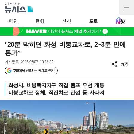
메인
랭킹
섹션
포토
"20분 막히던 화성 비봉교차로, 2~3분 만에
통과”
기사등록
2026/05/07 10:26:32
가
가
구글에서 선호하는 매체로 추가
화성시, 비봉택지지구 직결 램프 우선 개통
비봉교차로 정체, 직진차로 간섭 등 사라져