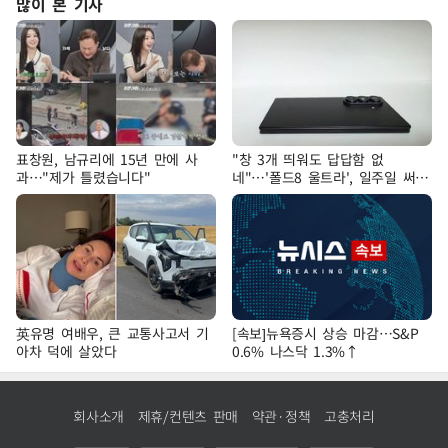
많이 본 기사
표창원, 남규리에 15년 만에 사
"창 3개 띄워도 답답함 없
과…"제가 틀렸습니다"
네"…'폴드8 울트라', 일주일 써보
니
英유명 여배우, 큰 교통사고서 기
[속보]뉴욕증시 상승 마감…S&P
아차 덕에 살았다
0.6% 나스닥 1.3%↑
회사소개
제휴/컨텐츠 판매
약관·정책
고충처리