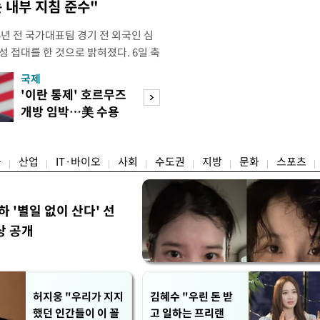
 내부 지침 준수"
년 전 국가대표팀 경기 전 외국인 심
성 접대를 한 것으로 밝혀졌다. 6일 축
 의원실은 축구협회가 2011~2012
국제
경제
게 성 접대한 사실을 확인했다. 당시
'이란 통제' 호르무즈
초고가 겨냥 세제
과 감독관 등 10여 명에게 한 번에
개방 임박…美 수용
편…전월세 '유탄'
00만원이 넘는 돈을 성
할까
려
융
산업
IT·바이오
사회
수도권
지방
문화
스포츠
하 '별일 없이 산다' 선
상 공개
허지웅 "우리가 지지
김혜수 "우린 돈 받
했던 인간들이 이 꼴
고 일하는 프리랜