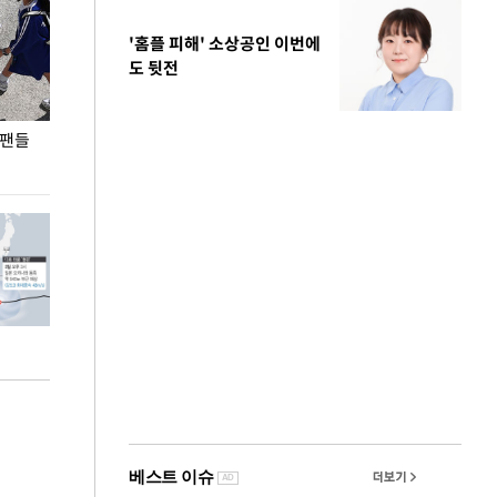
'홈플 피해' 소상공인 이번에
도 뒷전
 팬들
이 대통령, '청년 대책 속도 높여야…폭염 문제도
입추 코앞인데 전
총력 대응'