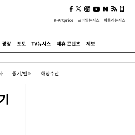
K-Artprice
프라임뉴시스
위클리뉴시스
광장
포토
TV뉴시스
제휴 콘텐츠
제보
자
중기/벤처
해양수산
압기