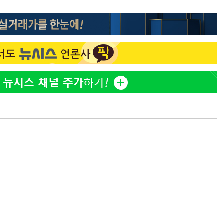
이승기 측 "차가원 전세금 
1
반환은 고도의 사기 수법
"
벌 원해"
·당황'
아이유, 장기하 '별일 없
2
일상 공개
혐의
허지웅 "우리가 지지했던 
3
들었다"…형소법 개정에 
김혜수 "우린 돈 받고 일
4
는 만큼 해내야"
효린 "절친에게 남친 빼
5
 격파
만 안 있어"
다"
손흥민, 5경기 연속골 실
6
기 끝 과달라하라 격파
극한 폭염에 프로야구 9
7
재개