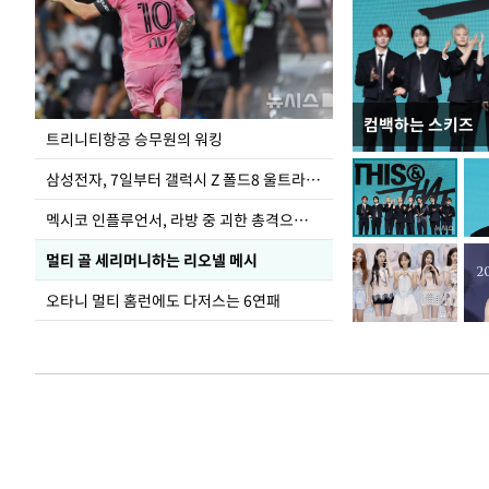
컴백하는 스키즈
입추 하루 앞둔 
트리니티항공 승무원의 워킹
폭염
삼성전자, 7일부터 갤럭시 Z 폴드8 울트라·폴드8·플립8 출시
멕시코 인플루언서, 라방 중 괴한 총격으로 사망
멀티 골 세리머니하는 리오넬 메시
오타니 멀티 홈런에도 다저스는 6연패