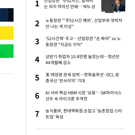
미
산업장관 "주52시간, 일하려
1
1
…엄
는 의지 막아선 안돼…'N% 성
과급' 반대"(종합)
이 산다' 선곡…쿨한
노동장관 "'주52시간 예외', 산업부와 엇박자
2
2
안 나는 게 이상"
인간들이 이 꼴 만
'52시간제' 두고…산업장관 "손 봐야" vs 노
3
3
격한 반응
동장관 "지금도 이익"
하는 프리랜서…받
상반기 취업자 10.8만명 늘었는데…청년은
4
4
44개월째 감소
앗겨…지금이라면 가
美 태양광 관세 임박…한화솔루션·OCI, 非
5
5
중국산 '반사이익' 기대
패…LAFC는 승부차
AI 서버 핵심 HBM 시장 '요동'…SK하이닉스
6
6
선두 속 마이크론 추격전
일까지 취소…11일
농식품부, 현대백화점 손잡고 '농촌창업 스타
7
7
트업' 육성