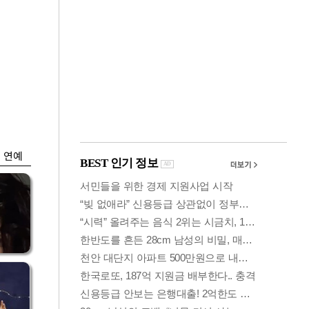
금융
개
외국인 폭풍매도에
 우
코스피 6200선 주저
앉아
연예