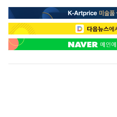
-5671초 전 >
"韓 외환시장 개입 관측 배경엔 美의 대한국 무역적자 있어
-5498초 전 >
'월드컵 탈락 후폭풍' 축구협회…초유의 압수수색에 '충격
-5338초 전 >
서울 낮 37.9도, 올여름 최고치 경신…영등포 순간 '40도'
-4900초 전 >
[속보]종합특검, 대검 추가 압수수색…내란 중요임무종사 
-995초 전 >
[속보]코스닥, 800p 회복…0.26% 오른 801.67 마감
-925초 전 >
[속보]코스피, 301.88포인트(4.58%) 내린 6296.38 마감
-790초 전 >
[속보]원·달러 환율, 0.7원 내린 1423.8원 마감
26분 전 >
"여기 떨어졌다"…다누리, 스페이스X 로켓 달 충돌 흔적 포착
1시간 전 >
손흥민, 5경기 연속골 실패…LAFC는 승부차기 끝 과달라하라
3시간 전 >
내일까지 39도 '펄펄'…기상청 "태풍 지나며 폭염 잠시 꺾인