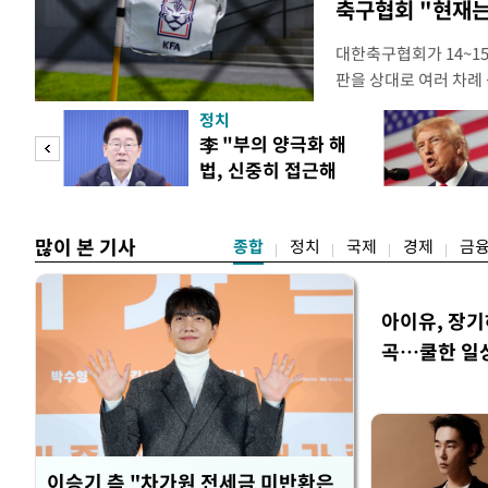
축구협회 "현재는
대한축구협회가 14~15
판을 상대로 여러 차례 
구계에 따르면 국회의 한
정치
년 국제심판 10여 명에
"사적
李 "부의 양극화 해
축구협회는 외국인 심판
법, 신중히 접근해
수십만원에서 많게는 1
 차이
야"
많이 본 기사
종합
정치
국제
경제
금
아이유, 장기
곡…쿨한 일
이승기 측 "차가원 전세금 미반환은