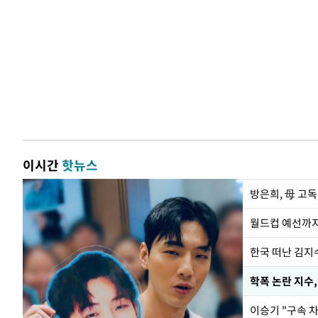
이시간
핫뉴스
방은희, 母 고독
월드컵 예선까지
한국 떠난 김지
학폭 논란 지수
이승기 "구속 차