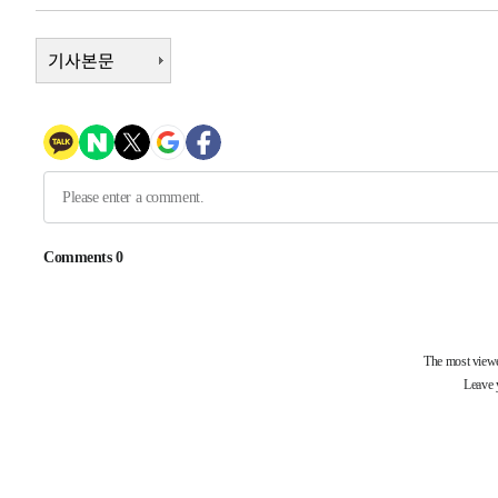
-995초 전 >
[속보]코스닥, 800p 회복…0.26% 오른 801.67 마감
기사본문
-925초 전 >
[속보]코스피, 301.88포인트(4.58%) 내린 6296.38 마감
-790초 전 >
[속보]원·달러 환율, 0.7원 내린 1423.8원 마감
26분 전 >
"여기 떨어졌다"…다누리, 스페이스X 로켓 달 충돌 흔적 포착
1시간 전 >
손흥민, 5경기 연속골 실패…LAFC는 승부차기 끝 과달라하라
3시간 전 >
내일까지 39도 '펄펄'…기상청 "태풍 지나며 폭염 잠시 꺾인
-26560초 전 >
'월드컵 탈락 후폭풍' 축구협회…11시간 걸린 초유의 압
합)
-25996초 전 >
[속보] 뉴욕증시, 혼조 출발…나스닥 0.3%↓, 다우 0.1
-24789초 전 >
축구협회, 15년 전 심판 성 접대 파문에 "현재는 내부 지
-23474초 전 >
경찰, '홍명보는 2순위' 결론냈던 스포츠윤리센터도 압
-9070초 전 >
[속보]합참 "北 발사체는 단거리탄도미사일…감시·경계태
-8818초 전 >
日방위성, 北이 동해로 쏜 발사체는 탄도미사일 가능성
-7248초 전 >
[속보] SKT, 에이닷 서비스 장애 발생…"원인 파악 중"
-6654초 전 >
[속보]합참 "북, 동해상으로 미상 발사체 발사"
-6050초 전 >
'낮 최고 39도' 불볕더위…한밤 열대야도 계속[내일날씨]
-6009초 전 >
[속보]7~9일 프로야구 3연전도 폭염 취소…11일 재개