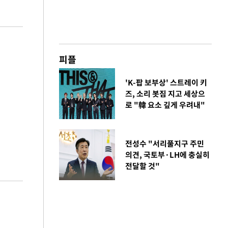
피플
'K-팝 보부상' 스트레이 키
즈, 소리 봇짐 지고 세상으
로 "韓 요소 깊게 우려내"
전성수 "서리풀지구 주민
의견, 국토부·LH에 충실히
전달할 것"