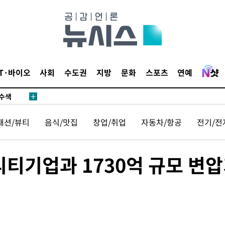
다"
수수색(종
4%↑
침 준수"
IT·바이오
사회
수도권
지방
문화
스포츠
연예
수수색
세 강화"
패션/뷰티
음식/맛집
창업/취업
자동차/항공
전기/전
티기업과 1730억 규모 변
"
·당황'
혐의