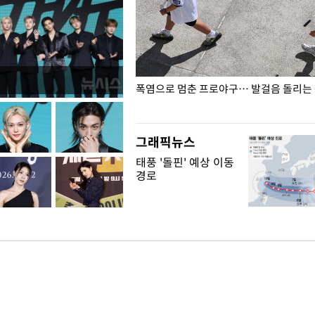
전남광주… 열화상 카메라에 담긴
폭염으로 멈춘 프로야구… 발걸음 돌리는
그래픽뉴스
태풍 '돌핀' 예상 이동
경로