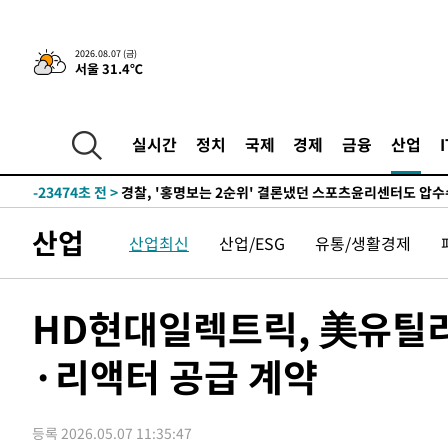
3시간 전 >
내일까지 39도 '펄펄'…기상청 "태풍 지나며 폭염 잠시 꺾인
2026.08.07 (금)
서울 31.4℃
-26560초 전 >
'월드컵 탈락 후폭풍' 축구협회…11시간 걸린 초유의 압
합)
-25996초 전 >
[속보] 뉴욕증시, 혼조 출발…나스닥 0.3%↓, 다우 0.1
-24789초 전 >
축구협회, 15년 전 심판 성 접대 파문에 "현재는 내부 지
실시간
정치
국제
경제
금융
산업
-23474초 전 >
경찰, '홍명보는 2순위' 결론냈던 스포츠윤리센터도 압
-9070초 전 >
[속보]합참 "北 발사체는 단거리탄도미사일…감시·경계태
-8818초 전 >
日방위성, 北이 동해로 쏜 발사체는 탄도미사일 가능성
산업
산업최신
산업/ESG
유통/생활경제
-7248초 전 >
[속보] SKT, 에이닷 서비스 장애 발생…"원인 파악 중"
-6654초 전 >
[속보]합참 "북, 동해상으로 미상 발사체 발사"
-6050초 전 >
'낮 최고 39도' 불볕더위…한밤 열대야도 계속[내일날씨]
HD현대일렉트릭, 美유틸리
-6009초 전 >
[속보]7~9일 프로야구 3연전도 폭염 취소…11일 재개
·리액터 공급 계약
-5671초 전 >
"韓 외환시장 개입 관측 배경엔 美의 대한국 무역적자 있어
-5498초 전 >
'월드컵 탈락 후폭풍' 축구협회…초유의 압수수색에 '충격
-5338초 전 >
서울 낮 37.9도, 올여름 최고치 경신…영등포 순간 '40도'
등록 2026.05.07 11:35:47
-4900초 전 >
[속보]종합특검, 대검 추가 압수수색…내란 중요임무종사 