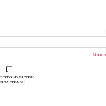
 격파
다"
수수색(종
4%↑
침 준수"
수수색
세 강화"