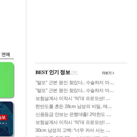
금융
…
두나무, 경찰청 '압수
 중
가상자산' 관리한다
연예