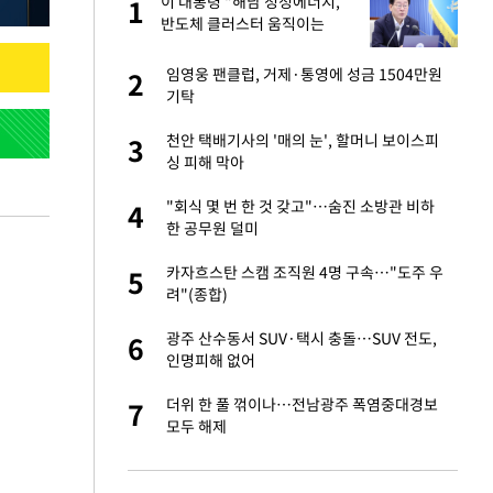
서
이 대통령 "해남 청정에너지,
1
1
반도체 클러스터 움직이는
힘…지역소멸 극복 전환점"
자친구와 열애 "결혼
임영웅 팬클럽, 거제·통영에 성금 1504만원
2
2
기탁
해' 안동·의성 관할
천안 택배기사의 '매의 눈', 할머니 보이스피
3
3
싱 피해 막아
 공급 기존 사고방식
"회식 몇 번 한 것 갖고"…숨진 소방관 비하
4
4
"
한 공무원 덜미
회의서 공급 논
카자흐스탄 스캠 조직원 4명 구속…"도주 우
5
5
달리지 말고 과감
려"(종합)
혼조 개장 후 자원주
광주 산수동서 SUV·택시 충돌…SUV 전도,
6
6
.39%↑
인명피해 없어
 루트' 합의…북쪽
더위 한 풀 꺾이나…전남광주 폭염중대경보
7
7
는 임시"
모두 해제