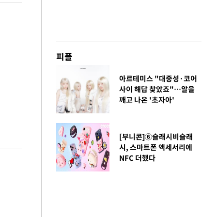
피플
아르테미스 "대중성·코어
사이 해답 찾았죠"…알을
깨고 나온 '초자아'
[부니콘]⑥슬래시비슬래
시, 스마트폰 액세서리에
NFC 더했다