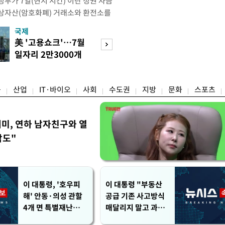
부가 7일(현지 시간) 이란 정권 자금
상자산(암호화폐) 거래소와 환전소를
재무부 해외자산통제국(OFAC)은 이날
국제
경제
) 자금 조달에 이용된 디지털 자산 거
美 '고용쇼크'…7월
수도권 고용 급랭
유 판매 대금 회수에 동원된 환전 네
일자리 2만3000개
전국 취업자 10명
고 밝혔다. 동유럽 조지아
감소
1명뿐
융
산업
IT·바이오
사회
수도권
지방
문화
스포츠
세미, 연하 남자친구와 열
각도"
이 대통령, '호우피
이 대통령 "부동산
해' 안동·의성 관할
공급 기존 사고방식
4개 면 특별재난지역
매달리지 말고 과감
선포
히 실천"