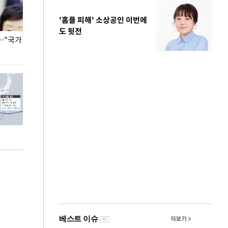
'홈플 피해' 소상공인 이번에
도 뒷전
…"국가
홈플러스, 67개 점포 가오픈… 13일 정식 개장
오세훈 서울시장,
환경 점검