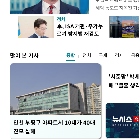
도널드 트럼프 미국 행정
세탁 통로로 지목된 가
무더기 제재했다. 미 
정치
이란혁명수비대(IRGC
 두
李, ISA 개편·주가누
래소와, 이란의 해외 석
르기 방지법 재검토
트워크를 각각 제재한다
 정도
지시
많이 본 기사
종합
정치
국제
경제
금
'서준맘' 박
애 "결혼 생
인천 부평구 아파트서 10대가 40대
친모 살해