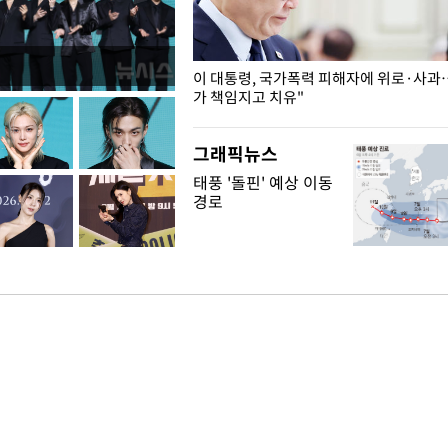
개구리밥
이 대통령, 국가폭력 피해자에 위로·사과
가 책임지고 치유"
그래픽뉴스
태풍 '돌핀' 예상 이동
경로