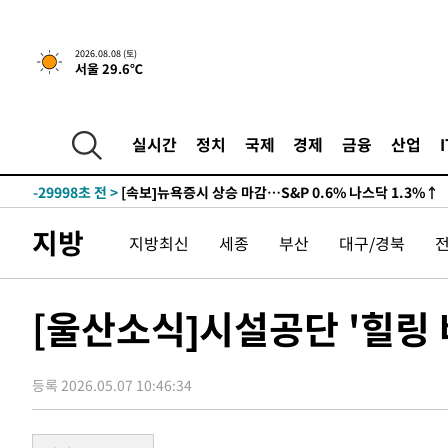
2026.08.08 (토)
서울 29.6℃
실시간
정치
국제
경제
금융
산업
-29998초 전 >
[속보]뉴욕증시 상승 마감…S&P 0.6% 나스닥 1.3%↑
지방
지방최신
세종
부산
대구/경북
[울산소식]시설공단 '힐링 
등록 2026.05.07 10:46:34