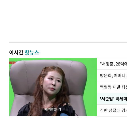
이시간
핫뉴스
"서장훈, 28억
방은희, 어머니 
백혈병 재발 최성
'서준맘' 박세미