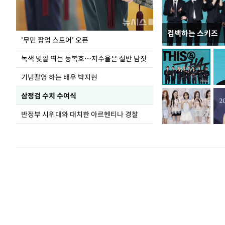
컴백하는 스키즈
지석천 뒤덮은 
'무민 팝업 스토어' 오픈
녹색 빛깔 띄는 동복호…저수율은 절반 남짓
기념촬영 하는 배우 박지현
삼정검 수치 수여식
반정부 시위대와 대치한 아르헨티나 경찰