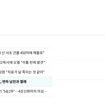
에 산 서초 건물 450억에 매물로"
고독사에 오열 "이틀 만에 발견"
원 "치료가 날 죽이는 것 같아"
, 연하 남친과 열애
심판 성접대 경기 '5승2무'…4강신화마저 의심받아