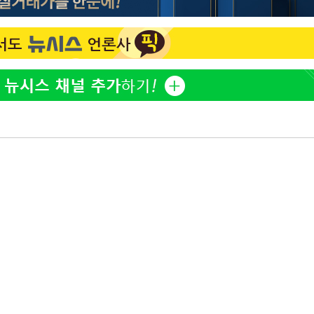
[단독]인천 부평구 아파트
1
10대가 40대 친모 살해
'서준맘' 박세미, 연하 남
2
생각도"
[속보]이 대통령, '호우피
3
4개 면 특별재난지역 선포
[속보]이 대통령 "부동산
4
매달리지 말고 과감히 실천
이 대통령, 6시간 부동산 
5
의…"기존 사고 방식에 매
히 실천"(종합)
[올댓차이나] 홍콩 증시, 
6
매수로 상승 마감…H주 0
이란, "오만과 '중앙 단일
7
인바운드·남쪽 아웃바운드