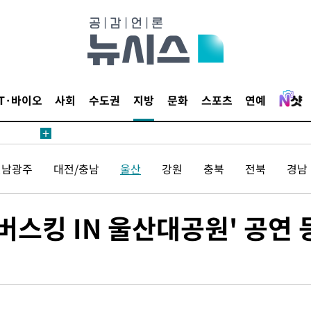
IT·바이오
사회
수도권
지방
문화
스포츠
연예
전남광주
대전/충남
울산
강원
충북
전북
경남
버스킹 IN 울산대공원' 공연 