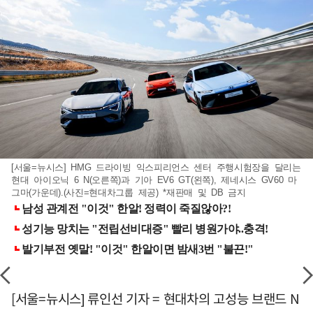
[서울=뉴시스] HMG 드라이빙 익스피리언스 센터 주행시험장을 달리는
현대 아이오닉 6 N(오른쪽)과 기아 EV6 GT(왼쪽), 제네시스 GV60 마
그마(가운데).(사진=현대차그룹 제공) *재판매 및 DB 금지
[서울=뉴시스] 류인선 기자 = 현대차의 고성능 브랜드 N