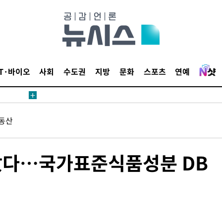
IT·바이오
사회
수도권
지방
문화
스포츠
연예
동산
담았다…국가표준식품성분 DB