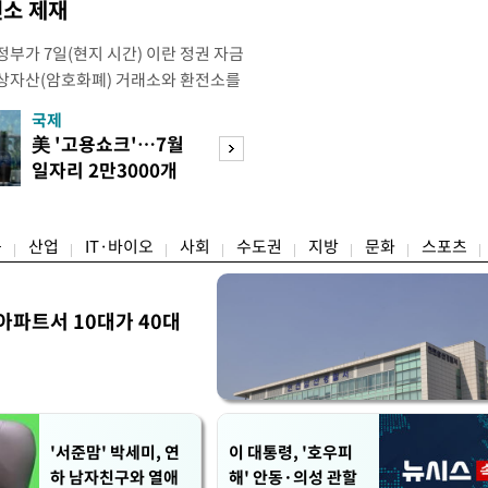
소 제재
부가 7일(현지 시간) 이란 정권 자금
상자산(암호화폐) 거래소와 환전소를
재무부 해외자산통제국(OFAC)은 이날
국제
경제
) 자금 조달에 이용된 디지털 자산 거
美 '고용쇼크'…7월
수도권 고용 급랭
유 판매 대금 회수에 동원된 환전 네
일자리 2만3000개
전국 취업자 10명
고 밝혔다. 동유럽 조지아
감소
1명뿐
융
산업
IT·바이오
사회
수도권
지방
문화
스포츠
아파트서 10대가 40대
'서준맘' 박세미, 연
이 대통령, '호우피
하 남자친구와 열애
해' 안동·의성 관할