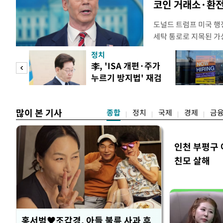
코인 거래소·환전
도널드 트럼프 미국 행정
세탁 통로로 지목된 가
무더기 제재했다. 미 
정치
이란혁명수비대(IRGC
 두
李, 'ISA 개편·주가
래소와, 이란의 해외 석
누르기 방지법' 재검
트워크를 각각 제재한다
 정도
토 지시
많이 본 기사
종합
정치
국제
경제
금
인천 부평구 
친모 살해
홍서범♥조갑경, 아들 불륜 사과 후