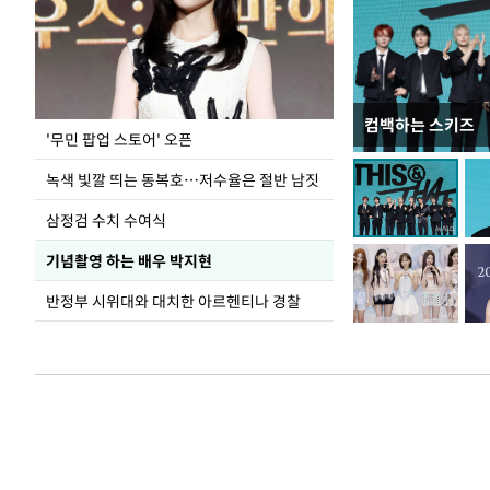
컴백하는 스키즈
지석천 뒤덮은 
'무민 팝업 스토어' 오픈
녹색 빛깔 띄는 동복호…저수율은 절반 남짓
삼정검 수치 수여식
기념촬영 하는 배우 박지현
반정부 시위대와 대치한 아르헨티나 경찰