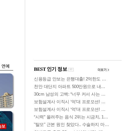
금융
…
두나무, 경찰청 '압수
 중
가상자산' 관리한다
연예