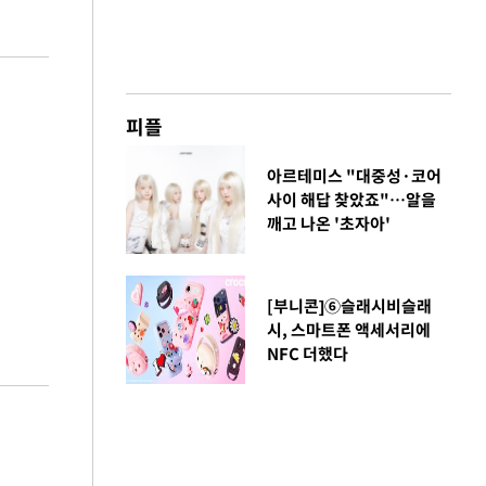
피플
아르테미스 "대중성·코어
사이 해답 찾았죠"…알을
깨고 나온 '초자아'
[부니콘]⑥슬래시비슬래
시, 스마트폰 액세서리에
NFC 더했다