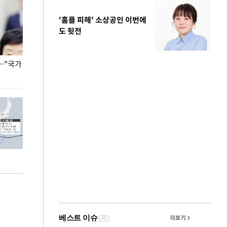
'홈플 피해' 소상공인 이번에
도 뒷전
…"국가
홈플러스, 67개 점포 가오픈… 13일 정식 개장
오세훈 서울시장,
환경 점검