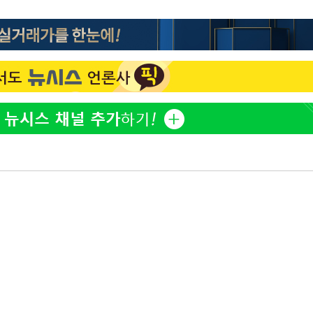
홍서범♥조갑경, 아들 불륜
1
과 후 근황…밝은 미소
[단독]인천 부평구 아파트서
2
모 살해
'서준맘' 박세미, 연하 남
3
생각도"
[속보]이 대통령, '호우피
4
4개 면 특별재난지역 선포
[속보]이 대통령 "부동산
5
매달리지 말고 과감히 실천
태풍 '돌핀' 日 남서부 지
6
명 대피령
트럼프 회사에 200만불 
7
주당 '뇌물 의혹' 조사