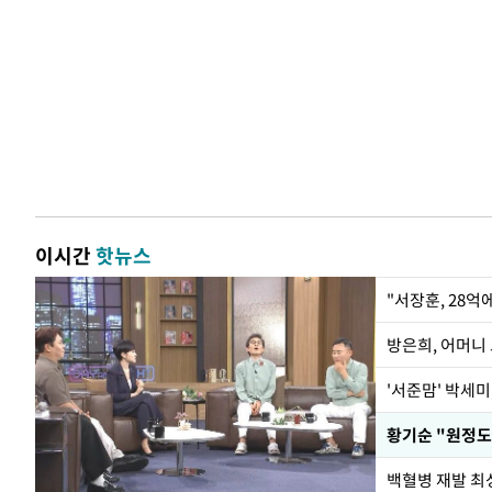
이시간
핫뉴스
"서장훈, 28억
방은희, 어머니 
'서준맘' 박세미
황기순 "원정도
백혈병 재발 최성