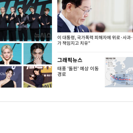
개구리밥
이 대통령, 국가폭력 피해자에 위로·사과
가 책임지고 치유"
그래픽뉴스
태풍 '돌핀' 예상 이동
경로