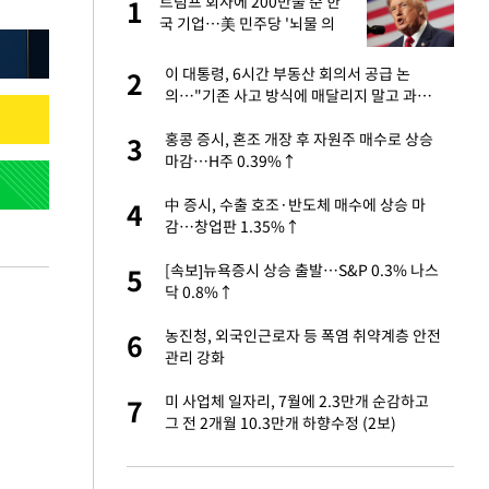
 사
트럼프 회사에 200만불 준 한
1
1
국 기업…美 민주당 '뇌물 의
혹' 조사
 10대가 40대 친
이 대통령, 6시간 부동산 회의서 공급 논
2
2
의…"기존 사고 방식에 매달리지 말고 과감
히 실천"(종합)
자친구와 열애 "결혼
홍콩 증시, 혼조 개장 후 자원주 매수로 상승
3
3
마감…H주 0.39%↑
해' 안동·의성 관할
中 증시, 수출 호조·반도체 매수에 상승 마
4
4
감…창업판 1.35%↑
 공급 기존 사고방식
[속보]뉴욕증시 상승 출발…S&P 0.3% 나스
5
5
"
닥 0.8%↑
역 강타…주민 26만
농진청, 외국인근로자 등 폭염 취약계층 안전
6
6
관리 강화
준 한국 기업…美 민
미 사업체 일자리, 7월에 2.3만개 순감하고
7
7
그 전 2개월 10.3만개 하향수정 (2보)