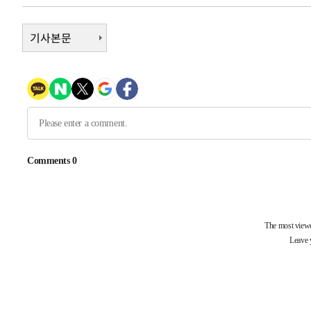
-7000초 전 >
'2경기 연속 침묵' 손흥민, 톨루카전 68분만 뛰고 슈팅 0개
-5752초 전 >
기사본문
이강인, 오늘 서울서 AT마드리드 입단식…'전례 없는 특급
2시간 전 >
'여긴 20도, 저긴 50도'…열화상 카메라로 본 폭염 저감시설 
2시간 전 >
콜롬비아 신임 우파 대통령 취임 하루만에 차량폭탄 폭발 사건
3시간 전 >
튀르키예 외무장관, "메카 3국 방위협정은 이란이 목표 아냐 "
4시간 전 >
이군이 불법 군시설 건설한 레바논 남부에서 레바논군 3명 폭
-31628초 전 >
네타냐후, 트럼프의 가자 평화 2차 15개조 평화안 '거부'
-28224초 전 >
이강인 ATM 입단식에 '상암벌 들썩'…"세계적인 선수 
-27220초 전 >
태풍 돌핀, 중 저장성 타이저우시 해안에 상륙 (1보)
-24566초 전 >
AT마드리드 데뷔 앞둔 이강인, 맨시티전 선발 대신 '벤치 
-23196초 전 >
[속보]與 강원·TK 당원투표 합산 김민석 48.54%로 
44.40%
-22530초 전 >
與 강원·TK 당원투표 합산 김민석 46.01%로 승리…정
44.53%
-22370초 전 >
[속보]與전대 권리당원투표…강원·경북 김민석, 대구 정
-22177초 전 >
[속보]與 당대표 경선, 경북 권리당원 투표 김민석 47.3
45.71%
-22079초 전 >
[속보]與 당대표 경선, 대구 권리당원 투표 정청래 47.8
46.35%
-21876초 전 >
[속보]與 당대표 경선, 강원 권리당원 투표 김민석 승리…5