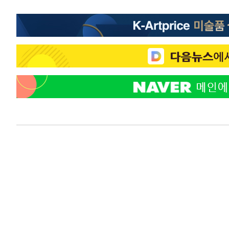
득표
-19794초 전 >
"일본축구협회, 대한축구협회 성 접대 의혹 심판 조사"
-12436초 전 >
[속보]장은수, KLPGA 제주삼다수 역전 우승…데뷔 10년
정상
-7801초 전 >
"얼마나 더웠으면"…안동 물길공원서 헤엄친 구렁이 '소동
-7728초 전 >
손흥민, 68분 뛰고 2경기 침묵…LAFC, 톨루카에 1-0 승리
-7000초 전 >
'2경기 연속 침묵' 손흥민, 톨루카전 68분만 뛰고 슈팅 0개
-5752초 전 >
이강인, 오늘 서울서 AT마드리드 입단식…'전례 없는 특급
2시간 전 >
'여긴 20도, 저긴 50도'…열화상 카메라로 본 폭염 저감시설 
2시간 전 >
콜롬비아 신임 우파 대통령 취임 하루만에 차량폭탄 폭발 사건
3시간 전 >
튀르키예 외무장관, "메카 3국 방위협정은 이란이 목표 아냐 "
4시간 전 >
이군이 불법 군시설 건설한 레바논 남부에서 레바논군 3명 폭