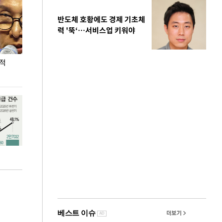
반도체 호황에도 경제 기초체
력 '뚝‘…서비스업 키워야
누적
용산·강남·서초 유휴부지까지…세제 이은 '영끌'
폭염 속 주말 풍
공급대책 윤곽