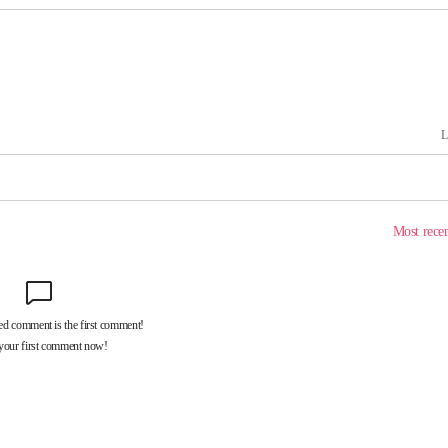
대우'
'온도차'
 밝혀
발로 부상
되길"
시작'
승리…정청래
청래
청래 승리
7%·정청래
2%·김민석
0.30%