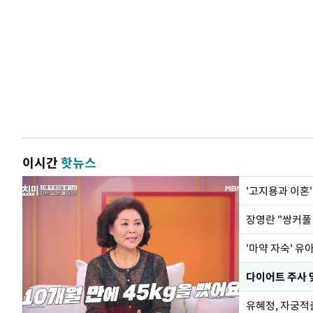
이시간
핫뉴스
'고지용과 이혼'
'마약 자숙' 유
유혜정, 자궁적