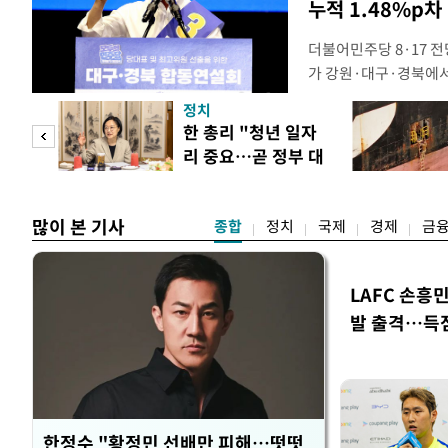
누적 1.48%p차
더불어민주당 8·17 
가 강원·대구·경북에
48.54%(1만8977
정치
를 1622표(4.14%p
만 피
한 총리 "청년 일자
·인천 권리당원 투표에
리 중요…곧 정부 대
적 합산(가중치 미반영)
공개
책"
많이 본 기사
종합
정치
국제
경제
금
LAFC 손흥
발 출격…득
한정수 "황정민 선배만 피해…떳떳