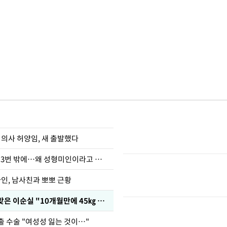
 의사 허양임, 새 출발했다
장영란 "쌍커풀 3번 밖에…왜 성형미인이라고 하냐"
아인, 남사친과 뽀뽀 근황
다이어트 주사 맞은 이순실 "10개월만에 45㎏ 감량"
출 수술 "여성성 잃는 것이…"