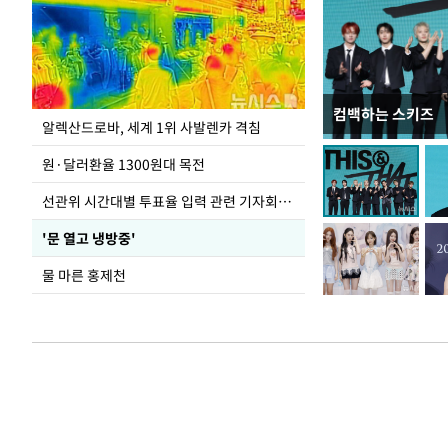
컴백하는 스키즈
극한 폭염에 바닥
알렉산드로바, 세계 1위 사발렌카 격침
도
원·달러환율 1300원대 목전
선관위 시간대별 투표율 입력 관련 기자회견하는 주진우 의원
'문 열고 냉방중'
물 마른 홍제천