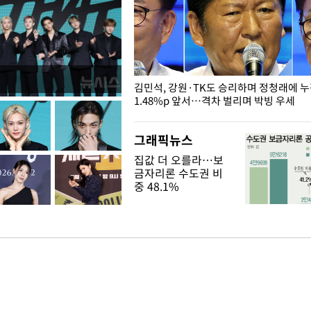
 드러난 홍제천…물고기 떼죽음
김민석, 강원·TK도 승리하며 정청래에 
1.48%p 앞서…격차 벌리며 박빙 우세
그래픽뉴스
집값 더 오를라…보
금자리론 수도권 비
중 48.1%