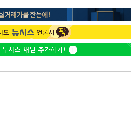
한정수 "황정민 선배만 피
1
해…떳떳하면 신분 공개하
 차에 첫
LAFC 손흥민, 리그스컵 
2
'
격…득점포 재가동 도전
(종합)
이강인, 오늘 서울서 AT
3
식…'전례 없는 특급대우'
대우'
제니, 동거 여부 물음에 
4
'온도차'
웃음
'여긴 20도, 저긴 50도
 밝혀
5
폭염 저감시설 '온도차'
발로 부상
사우디 남서부 아람코 자
6
손흥민, 68분 뛰고 2경기 
7
카에 1-0 승리(종합)