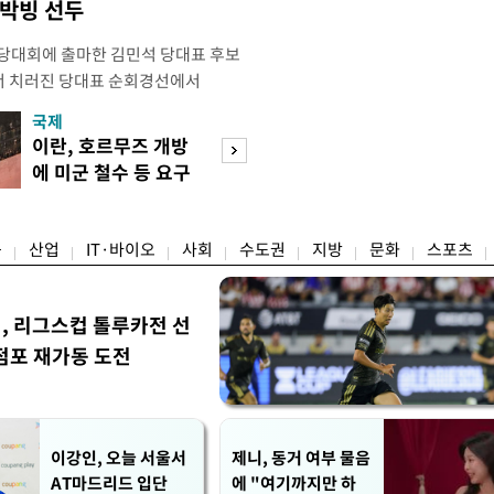
 박빙 선두
전당대회에 출마한 김민석 당대표 후보
서 치러진 당대표 순회경선에서
표)를 얻어 상대 경쟁주자인 정청래 후보
국제
경제
) 차로 제치고 1위를 차지했다. 전날 제주
이란, 호르무즈 개방
세제·토허제 엇
서도 김 후보가 앞섰다. 이에 따라 누
에 미군 철수 등 요구
자…실거주 유예 
에서도 김 후보(46.01%)가
장 검토
융
산업
IT·바이오
사회
수도권
지방
문화
스포츠
민, 리그스컵 톨루카전 선
점포 재가동 도전
이강인, 오늘 서울서
제니, 동거 여부 물음
AT마드리드 입단
에 "여기까지만 하