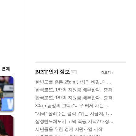
금융
박
변동성 커진 코스
연
피…거래대금 올해
최저
연예