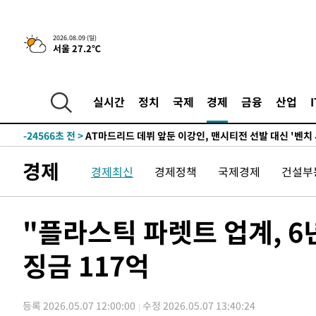
4시간 전 >
이군이 불법 군시설 건설한 레바논 남부에서 레바논군 3명 폭
2026.08.09 (일)
서울 27.2℃
-31628초 전 >
네타냐후, 트럼프의 가자 평화 2차 15개조 평화안 '거부'
-28224초 전 >
이강인 ATM 입단식에 '상암벌 들썩'…"세계적인 선수 
-27220초 전 >
태풍 돌핀, 중 저장성 타이저우시 해안에 상륙 (1보)
실시간
정치
국제
경제
금융
산업
-24566초 전 >
AT마드리드 데뷔 앞둔 이강인, 맨시티전 선발 대신 '벤치 
-23196초 전 >
[속보]與 강원·TK 당원투표 합산 김민석 48.54%로 
44.40%
-22530초 전 >
與 강원·TK 당원투표 합산 김민석 46.01%로 승리…정
경제
경제최신
경제정책
국제경제
건설부
44.53%
-22370초 전 >
[속보]與전대 권리당원투표…강원·경북 김민석, 대구 정
-22177초 전 >
[속보]與 당대표 경선, 경북 권리당원 투표 김민석 47.3
45.71%
-22079초 전 >
[속보]與 당대표 경선, 대구 권리당원 투표 정청래 47.8
"플라스틱 파렛트 업계, 6년
46.35%
-21876초 전 >
[속보]與 당대표 경선, 강원 권리당원 투표 김민석 승리…5
득표
징금 117억
-19794초 전 >
"일본축구협회, 대한축구협회 성 접대 의혹 심판 조사"
-12436초 전 >
[속보]장은수, KLPGA 제주삼다수 역전 우승…데뷔 10년
정상
-7801초 전 >
"얼마나 더웠으면"…안동 물길공원서 헤엄친 구렁이 '소동
등록 2026.05.07 12:00:00
수정 2026.05.07 13:40:24
-7728초 전 >
손흥민, 68분 뛰고 2경기 침묵…LAFC, 톨루카에 1-0 승리