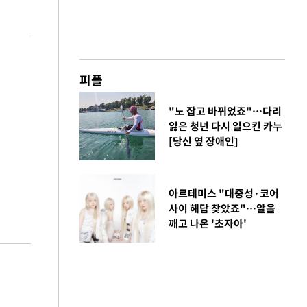
피플
"노 잡고 바뀌었죠"…다리
잃은 청년 다시 일으킨 카누
[당신 옆 장애인]
아르테미스 "대중성·코어
사이 해답 찾았죠"…알을
깨고 나온 '초자아'