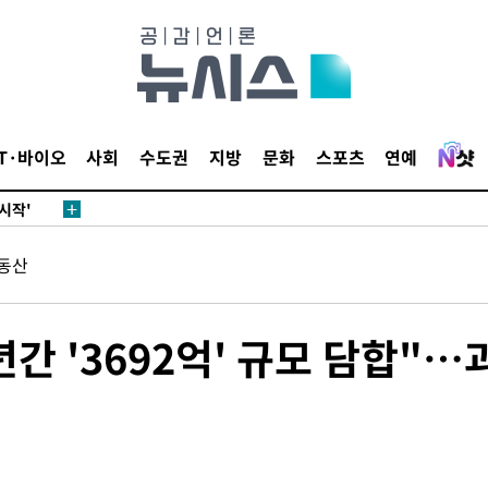
발로 부상
되길"
IT·바이오
사회
수도권
지방
문화
스포츠
연예
시작'
승리…정청래
청래
동산
청래 승리
7%·정청래
2%·김민석
간 '3692억' 규모 담합"…
0.30%
 차에 첫
'
(종합)