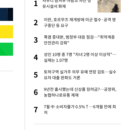
사우디 남서부 아람코 자잔 정
1
1
라"
유시설서 화재
톨루카전 선발 출
이란, 호르무즈 재개방에 미군 철수·공격 영
2
2
구중단 등 요구
마드리드 입단
폭염 중대본, 범정부 대응 점검…"취약계층
3
3
안전관리 강화"
"여기까지만 하자"
성인 10명 중 7명 "자녀 2명 이상 이상적"…
4
4
실제는 1.07명
'…열화상 카메라로 본
토허구역 실거주 의무 유예 연장 검토…실수
5
5
요자 대출 완화도 거론
잔 정유시설서 화재
9년전 출시했는데 신상품 장려금?…공정위,
6
6
농협하나로유통 제재
침묵…LAFC, 톨루
7월 中 소비자물가 0.5%↑…6개월 만에 최
7
7
저