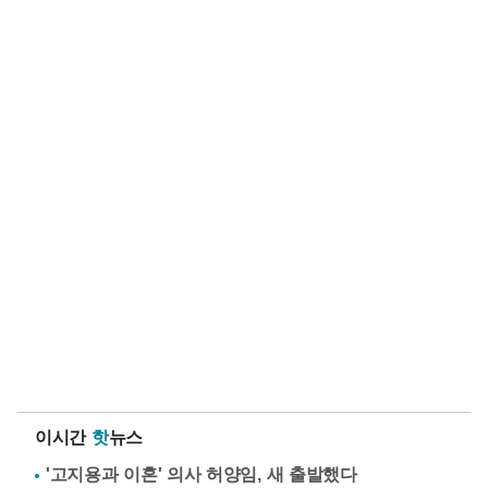
이시간
핫
뉴스
'고지용과 이혼' 의사 허양임, 새 출발했다