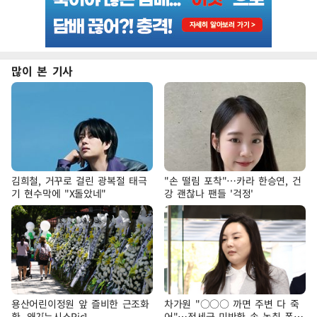
많이 본 기사
김희철, 거꾸로 걸린 광복절 태극
"손 떨림 포착"…카라 한승연, 건
기 현수막에 "X돌았네"
강 괜찮나 팬들 '걱정'
용산어린이정원 앞 즐비한 근조화
차가원 "○○○ 까면 주변 다 죽
환, 왜?[뉴시스Pic]
어"…전세금 미반환 속 녹취 폭로