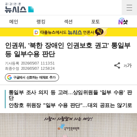
메인
랭킹
섹션
포토
인권위, '북한 장애인 인권보호 권고' 통일부
등 일부수용 판단
기사등록
2026/05/07 11:13:51
가
가
최종수정
2026/05/07 12:58:24
구글에서 선호하는 매체로 추가
통일부 조사 의지 등 고려…상임위원들 '일부 수용' 판
단
안창호 위원장 "일부 수용 판단"…대외 공표는 않기로